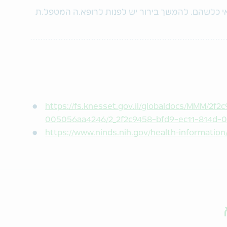
פואי כלשהם. להמשך בירור יש לפנות לרופא.ה המטפל.ת
https://fs.knesset.gov.il/globaldocs/MMM/2f2
005056aa4246/2_2f2c9458-bfd9-ec11-814d-0
https://www.ninds.nih.gov/health-information