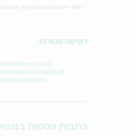
* האמור אינו מהווה המלצה ו/או ייעוץ ר
רשימת מקורות:
c9458-bfd9-ec11-814d-
05056aa4246_11_20203.pdf
/disorders/migraine
כתבות נוספות בנושא