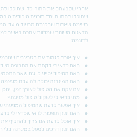
אחרי שקבעתם את התור, כדי שתוכלו להב
שתוכלו להתוות יחד תוכנית טיפולית טובה
רשימת שאלות שהכנתם מבעוד מועד. המפג
הדאגות השונות שמלוות אתכם באשר למצ
לדוגמה:
איך אוכל לזהות את הטריגרים שגורמי
האם כדאי לי לקחת את התרופה מייד 
האם הטיפול יסייע לי עם שאר התסמיני
האם המיגרנה יכולה להיעלם מעצמה 
אם אקח את הטיפול לאורך זמן, ייתכן 
מתי כדאי לי לשקול טיפול מניעתי?
איך אפשר לדעת שהטיפול המניעתי עו
האם ישנן תופעות לוואי שכדאי לי לדע
איך אוכל לדעת אם צריך להחליף את 
האם ישנן דרכים לטפל במיגרנה בלי ת