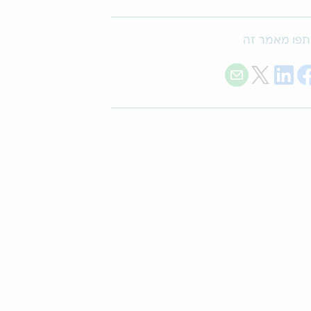
פו מאמר זה
Share with E-mail
Share on Twitter
Share on LinkedIn
Share on Facebook