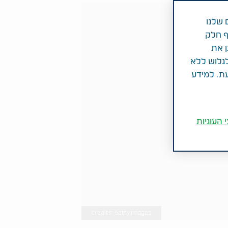
 שלנו
ף חלק
ן את
לגלוש ללא
עת. למידע
 העוגיות
Credits: Getty Images