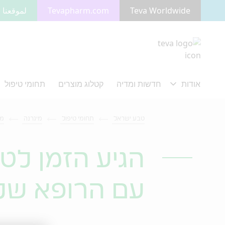
Teva Worldwide
Tevapharm.com
لموقعنا ب
מעבר לתוכן המרכזי
טבע ישראל
תחומי טיפול
מיגרנה
מי
הגיע הזמן לט
עם הרופא של