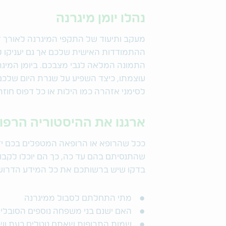
נהלו יומן מיגרנה
מעקב ותיעוד של התקפי המיגרנה לאורך זמ
ההתמודדות האישית שלכם אך גם יעניקו 
התמונה המלאה לגבי מצבכם. ביומן המיגר
עוצמתו, כיצד השפיע על שגרת היום שלכם ו
לסימני אזהרה כמו הילות או כל דפוס חוז
ארגנו את ההיסטוריה הרפו
ככל שהרופא או הרופאה המטפלים בכם ידע
שהתנסיתם בהם עד כה, כך הם יוכלו לקבו
בדקו שיש ברשותכם את כל המידע הדרוש
מתי התחלתם לסבול ממיגרנה
האם ישנם בני משפחה נוספים הסובלים
שמות התרופות שאתם נוטלים כעת ושטו