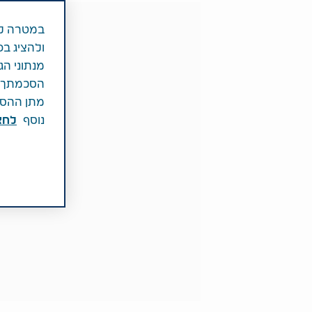
במטרה לש
ולהציג בפ
מנתוני הג
הסכמתך לכ
מתן ההסכמ
נוסף
לחצ\