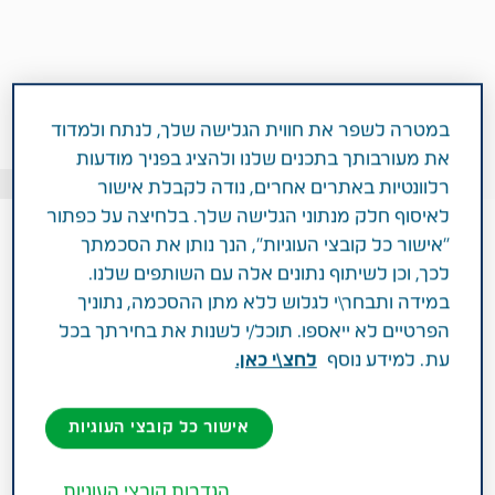
במטרה לשפר את חווית הגלישה שלך, לנתח ולמדוד
את מעורבותך בתכנים שלנו ולהציג בפניך מודעות
Getty Images: seb_ra
רלוונטיות באתרים אחרים, נודה לקבלת אישור
לאיסוף חלק מנתוני הגלישה שלך. בלחיצה על כפתור
"אישור כל קובצי העוגיות", הנך נותן את הסכמתך
לכך, וכן לשיתוף נתונים אלה עם השותפים שלנו.
1 דקות
במידה ותבחר\י לגלוש ללא מתן ההסכמה, נתוניך
פברואר 03, 2020
הפרטיים לא ייאספו. תוכל/י לשנות את בחירתך בכל
תחומי טיפול
מיגרנה
עת. למידע נוסף
לחצ\י כאן.
אישור כל קובצי העוגיות
אתם שואלים – המומחים עונים
הגדרות קובצי העוגיות