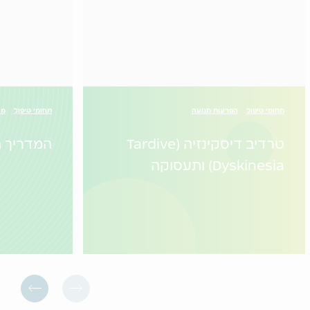
תחומי טיפול
הפרעות תנועה
תחומי טיפול
מי
טרדיב דיסקינזיה (Tardive
המדריך ה
Dyskinesia) ותעסוקה