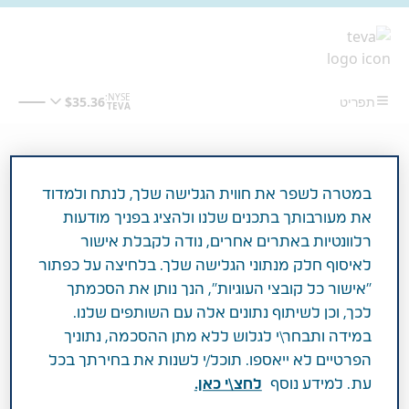
מעבר לתוכן המרכזי
מסלולה של תרופה
במטרה לשפר את חווית הגלישה שלך, לנתח ולמדוד
את מעורבותך בתכנים שלנו ולהציג בפניך מודעות
רלוונטיות באתרים אחרים, נודה לקבלת אישור
לאיסוף חלק מנתוני הגלישה שלך. בלחיצה על כפתור
"אישור כל קובצי העוגיות", הנך נותן את הסכמתך
אודות טבע
לכך, וכן לשיתוף נתונים אלה עם השותפים שלנו.
במידה ותבחר\י לגלוש ללא מתן ההסכמה, נתוניך
הפרטיים לא ייאספו. תוכל/י לשנות את בחירתך בכל
עת. למידע נוסף
לחצ\י כאן.