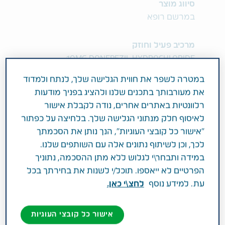
סיווג מוצר
במרשם רופא
מרכיב פעיל וחוזק
10MG DONEPEZIL HYDROCHLORIDE
במטרה לשפר את חווית הגלישה שלך, לנתח ולמדוד
תחום טיפול
את מעורבותך בתכנים שלנו ולהציג בפניך מודעות
מחלות מערכת העצבים המרכזית
רלוונטיות באתרים אחרים, נודה לקבלת אישור
לאיסוף חלק מנתוני הגלישה שלך. בלחיצה על כפתור
פעילות רפואית
"אישור כל קובצי העוגיות", הנך נותן את הסכמתך
לכך, וכן לשיתוף נתונים אלה עם השותפים שלנו.
לטיפול בדמנציה (שיטיון) קלה עד בינונית של מחלת
במידה ותבחר\י לגלוש ללא מתן ההסכמה, נתוניך
האלצהיימר. קבוצה תרפויטית: קבוצת מעכבי
הפרטיים לא ייאספו. תוכל/י לשנות את בחירתך בכל
האנזים אצטילכולינאסטראז
עת. למידע נוסף
לחצ\י כאן.
Acetylcholinesterase.
אישור כל קובצי העוגיות