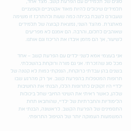
סוגים של תלמידים עם הפרעת קשב. מצד אחד,
תלמידים שיכולים להיות מאוד אקטיביים וקופצניים
שעבורם לשבת בכיתה כמה שעות ולהתרכז זו משימה
מאתגרת. מהצד השני, נמצאת קבוצה של תלמידים
שאוהבים לחלום, והרבה. הם אמנם לא מפריעים
לשיעור, אך הם מזמן איבדו את הריכוז וגם אותנו.
אני בעצמי אמא לשני ילדים עם הפרעת קשב – אחד
מכל סוג שהזכרתי. אני גם מורה ורוקחת בהשכלתי.
בשנים בהן עבדתי כרוקחת, הנפקתי כמות לא קטנה של
תרופות המטפלות בהפרעת קשב. אך רק מהרגע שבו
ילדיי היו זקוקים לתרופות הללו, הבנתי את החשיבות
שלהן, כאשר ראיתי את השינוי החיובי שחל ביכולות
הלימודיות והחברתיות של ילדיי, שהוחבאו תחת
התסמינים של הפרעת הקשב. לראשונה, הבנתי את
המשמעות העמוקה יותר של הטיפול התרופתי.