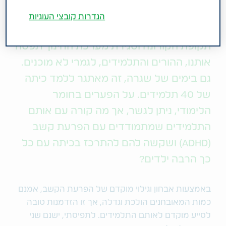
תחומי טיפול
הפרעת קשב
הגדרות קובצי העוגיות
תקופת הקורונה וסגירת מערכת החינוך תפסה
אותנו, ההורים והתלמידים, לגמרי לא מוכנים.
גם בימים של שגרה, זה מאתגר ללמד כיתה
של 40 תלמידים. על הפערים בחומר
הלימודי, ניתן לגשר, אך מה קורה עם אותם
התלמידים שמתמודדים עם הפרעת קשב
(ADHD) ושקשה להם להתרכז בכיתה עם כל
כך הרבה ילדים?
באמצעות אבחון וגילוי מוקדם של הפרעת הקשב, אמנם
כמות המאובחנים הולכת וגדלה, אך זו הזדמנות טובה
לסייע מוקדם לאותם התלמידים. לתפיסתי, ישנם שני