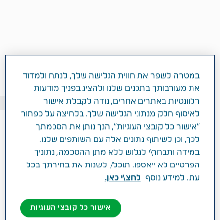
במטרה לשפר את חווית הגלישה שלך, לנתח ולמדוד
את מעורבותך בתכנים שלנו ולהציג בפניך מודעות
רלוונטיות באתרים אחרים, נודה לקבלת אישור
Getty images: valentinrussanov
לאיסוף חלק מנתוני הגלישה שלך. בלחיצה על כפתור
"אישור כל קובצי העוגיות", הנך נותן את הסכמתך
לכך, וכן לשיתוף נתונים אלה עם השותפים שלנו.
מאת: ענת ניר גנש
במידה ותבחר\י לגלוש ללא מתן ההסכמה, נתוניך
הפרטיים לא ייאספו. תוכל/י לשנות את בחירתך בכל
עת. למידע נוסף
לחצ\י כאן.
3 דקות
אישור כל קובצי העוגיות
נובמבר 08, 2020