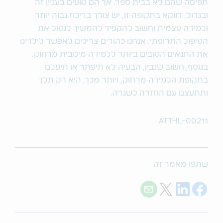
תפיסה שהם לא בבית ספר. אך הם טועים בעניין זה
ובגדול. דווקא בתקופה זו, יש צורך בריכוז גבוה יותר
ולמידה עצמית וחשוב להקפיד להמשיך לנטול את
הטיפול התרופתי. אנחנו כהורים צריכים לאפשר לילדינו
את התנאים הטובים ביותר ללמידה מיטבית מרחוק.
בנוסף, חשוב שנבין, הבעיה לא תיפתר או תיעלם
בתקופת הלמידה מרחוק, ויותר מכך, היא רק תלך
ותתעצם עם החזרה לשגרה.
ATT-IL-00211
שתפו מאמר זה
Share with E-mail
Share on Twitter
Share on LinkedIn
Share on Facebook