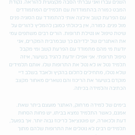
השנים עברו ואני עברתי הסבה מקצועית להוראה. נקודת
המבט כמורה בהתמודדות עם תלמידים המתמודדים
עם הפרעת קשב אילצה אותי להתמודד עם הסוגיה פנים
מול פנים. כמורה, אין ביכולתי כמובן להמליץ להורים על
שיטת טיפול או נטילת תרופות. הורים רבים משתפים עמי
את האתגרים של ילדיהם כך שבמרבית המקרים, אני
יודעת מי מהם מתמודד עם הפרעת קשב ומי מקבל
טיפול תרופתי. אני אפילו יודעת להגיד בשיעור, איזה
תלמיד נטל או לא נטל את התרופות שלו. אותם תלמידים
שלא נטלו, מתחילים לחלום בהקיץ ולאבד בשלב דיי
מוקדם בשיעור את הריכוז והם נשארים מאחור מקצב
הכתיבה והלמידה בכיתה.
בימים של למידה מרחוק, האתגר מועצם ביתר שאת.
אמנם, כאשר התלמיד נמצא בביתו, יש פחות הסחות
דעת ולכאורה, יש פוטנציאל לריכוז גבוה יותר. אך בפועל,
תלמידים רבים לא נוטלים את התרופות שלהם מתוך