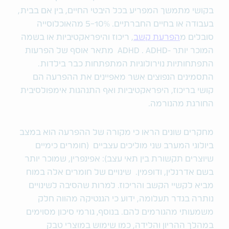
בקושי מתמשך המפריע בכל היבטי החיים, בין אם בבית,
בעבודה או בחיים החברתיים. 5-10% מהאוכלוסייה
סובלים מ
הפרעת קשב
, ריכוז והיפראקטיביות או בשמה
המוכר יותר -ADHD . ADHD מתאר אוסף של הפרעות
התפתחותיות נוירולוגיות המתפתחות כבר בילדות.
התסמינים הנפוצים אשר מאפיינים את ההפרעה הם
קושי בריכוז, היפראקטיביות ואף התנהגות אימפולסיבית
החורגת מהנורמה.
מחקרים שונים הראו כי מקורה של ההפרעה הוא במצב
ביולוגי המערב שני מוליכים עצביים (חומרים כימיים
שיוצרים תקשורת בין תאי עצב): אפינפרין, שמוכר יותר
בשם אדרנלין, ודופמין. שינויים של חומרים אלה במוח
מביא לקשיי הקשב והריכוז. למרות שהסיבה לשינויים
נותרה בגדר תעלומה, ידוע כי הגנטיקה מהווה חלק
משמעותי מהגורמים להם. בנוסף, גורמי סיכון מסוימים
במהלך ההריון והלידה, כמו שימוש במוצרי טבק