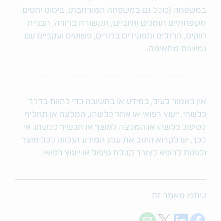
במשפחה (כולל גם במשפחה המורחבת), ביסוס יחסים
משפחתיים תומכים וחיוביים, תקשורת ברורה, הבניית
חוקים, הרגלים ותפקידים ברורים, פשוטים ועקביים עם
גמישות מתאימה.
אין באמור לעיל, במידע או בתשובה כדי להוות בדרך
כלשהי, ייעוץ רפואי או אחר כלשהו, המלצה או תחליף
לטיפול כלשהו או המלצה למוצר או תכשיר כלשהו. אי
לכך, יש לקרוא היטב את עלון המידע הנלווה לכל מוצר
ולפנות לרופא לצורך קבלת טיפול או ייעוץ רפואי.
שתפו מאמר זה
Share with E-mail
Share on Twitter
Share on LinkedIn
Share on Facebook