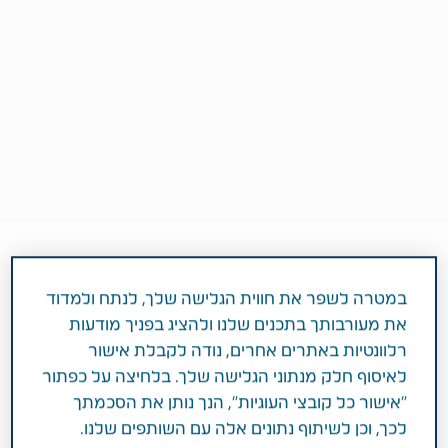
במטרה לשפר את חווית הגלישה שלך, לנתח ולמדוד
2 דקות
את מעורבותך בתכנים שלנו ולהציג בפניך מודעות
ינואר 25, 2018
רלוונטיות באתרים אחרים, נודה לקבלת אישור
תחומי טיפול
הפרעת קשב
לאיסוף חלק מנתוני הגלישה שלך. בלחיצה על כפתור
"אישור כל קובצי העוגיות", הנך נותן את הסכמתך
לכך, וכן לשיתוף נתונים אלה עם השותפים שלנו.
כ-5-10% מהאוכלוסייה סובלים מהפרעת