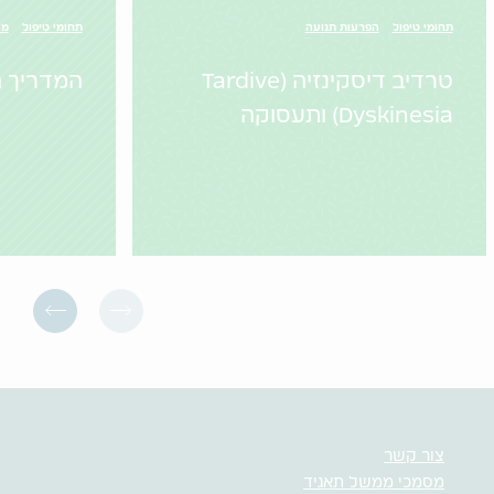
תחומי טיפול
הפרעות תנועה
תחומי טיפול
מי
טרדיב דיסקינזיה (Tardive
המדריך ה
Dyskinesia) ותעסוקה
צור קשר
מסמכי ממשל תאגיד