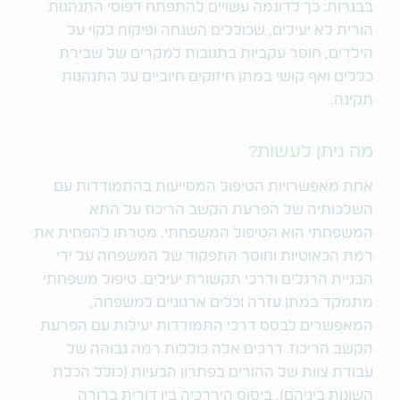
בבגרות: כך לדוגמה עשויים להתפתח דפוסי התנהגות
הורית לא יעילים, שכוללים השגחה ופיקוח לקוי על
הילדים, חוסר עקביות בתגובות למקרים של שבירת
כללים ואף קושי במתן חיזוקים חיוביים על התנהגות
תקינה.
מה ניתן לעשות?
אחת מאפשרויות הטיפול המסייעות בהתמודדות עם
השלכותיה של הפרעת הקשב הריכוז על התא
המשפחתי הוא הטיפול המשפחתי. מטרתו להפחית את
רמת הכאוטיות וחוסר התפקוד של המשפחה על ידי
הבניית הרגלים ודרכי תקשורת יעילים. טיפול משפחתי
מתמקד במתן עזרה וכלים ארגוניים למשפחה,
המאפשרים לבסס דרכי התמודדות יעילות עם הפרעת
הקשב הריכוז. דרכים אלה כוללות רמה גבוהה של
עבודת צוות של ההורים בפתרון הבעיות (כולל הכלת
השונות ביניהם), ביסוס היררכיה בין דורית ברורה