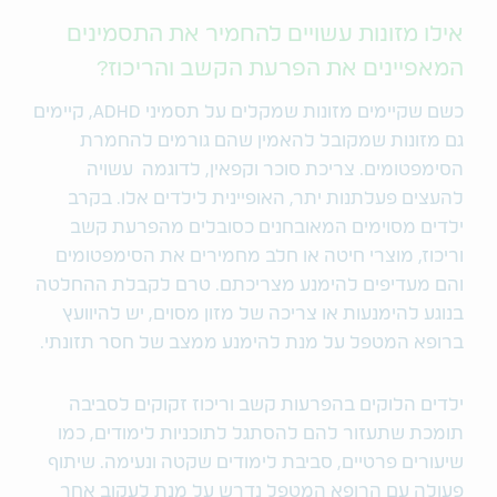
אילו מזונות עשויים להחמיר את התסמינים
המאפיינים את הפרעת הקשב והריכוז?
כשם שקיימים מזונות שמקלים על תסמיני ADHD, קיימים
גם מזונות שמקובל להאמין שהם גורמים להחמרת
הסימפטומים. צריכת סוכר וקפאין, לדוגמה עשויה
להעצים פעלתנות יתר, האופיינית לילדים אלו. בקרב
ילדים מסוימים המאובחנים כסובלים מהפרעת קשב
וריכוז, מוצרי חיטה או חלב מחמירים את הסימפטומים
והם מעדיפים להימנע מצריכתם. טרם לקבלת ההחלטה
בנוגע להימנעות או צריכה של מזון מסוים, יש להיוועץ
ברופא המטפל על מנת להימנע ממצב של חסר תזונתי.
ילדים הלוקים בהפרעות קשב וריכוז זקוקים לסביבה
תומכת שתעזור להם להסתגל לתוכניות לימודים, כמו
שיעורים פרטיים, סביבת לימודים שקטה ונעימה. שיתוף
פעולה עם הרופא המטפל נדרש על מנת לעקוב אחר