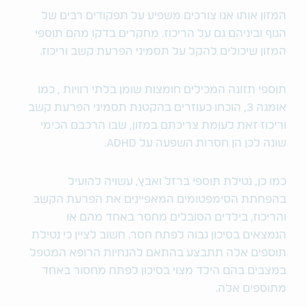
המזון אותו אנו צורכים משפיע על תפקודים רבים של
הגוף וביניהם גם על הריכוז. מחקרים בדקו מהם תוספי
המזון שיכולים להקל על תסמיני הפרעת קשב וריכוז.
תוספי תזונה המכילים חומצות שומן בלתי רוויות , כמו
אומגה 3, הוכחו כעוזרים בהקטנת תסמיני הפרעת קשב
וריכוז זאת לעומת צריכתם במזון, שבו הרכבם הכימי
שונה לכן הן חסרות השפעה על ADHD.
כמו כן, נטילת תוספי ברזל ואבץ, עשויה להועיל
בהפחתת הסימפטומים המאפיינים את הפרעת הקשב
והריכוז, בילדים הסובלים מחסר באחד מהם או
הנמצאים בסיכון גבוה לפתח חסר. חשוב לציין כי נטילת
תוספים אלה תתבצע בהתאם להנחיות הרופא המטפל
במצבים בהם הילד מצוי בסיכון לפתח מחסור באחד
מתוספים אלה.