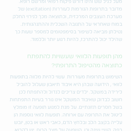
מעל לגיל שש והינו דורש פיקוח רפואי ומרשם רופא.
מדובר בתרופות הגורמות לעוררות (excitation) של
מערכת העצבים המרכזית, וכתוצאה מכך לגירוי החלק
במוח שאחראי על התגובה השכלית וההתנהגותית.
נטילתן מביאה לשיפור בסימפטומים למספר שעות כך
שהילד יכול להתרכז, להיות רגוע יותר וללמוד.
מהן תופעות הלוואי שעשויות להתפתח
כתוצאה מהטיפול התרופתי?
השימוש בתרופות מעוררות עשוי להיות מלווה בתופעות
לוואי , הידועה שבהן היא איבוד תיאבון שעלול להוביל
לירידה במשקל. ילדים צריכים לגדול ולהתפתח לכן
חשוב לבדוק שאיבוד המשקל אינו גורר בעיות התפתחות
בשל חסרים תזונתיים. על מנת למנוע תופעה זו מומלץ
ליטול את התרופה עם ארוחה. תופעות לוואי נוספות הן
עלייה בקצב הלב ובלחץ הדם, כאבי ראש או בטן, יובש
בפה, קשיי שינה וכן, השפעה על מצב הרוח. יש לקרוא