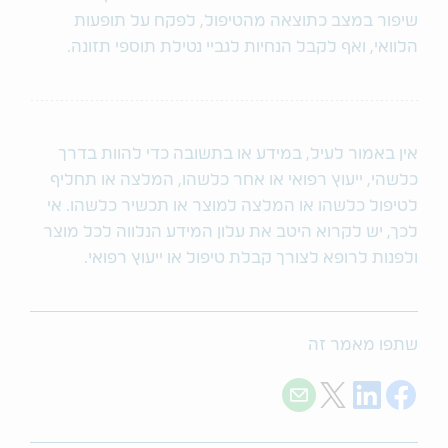
שיפור במצב כתוצאה מהטיפול, לפקח על תופעות
הלוואי, ואף לקבל הנחיות לגביי נטילת תוספי תזונה.
אין באמור לעיל, במידע או בתשובה כדי להוות בדרך
כלשהי, ייעוץ רפואי או אחר כלשהו, המלצה או תחליף
לטיפול כלשהו או המלצה למוצר או תכשיר כלשהו. אי
לכך, יש לקרוא היטב את עלון המידע הנלווה לכל מוצר
ולפנות לרופא לצורך קבלת טיפול או ייעוץ רפואי.
שתפו מאמר זה
Share with E-mail
Share on Twitter
Share on LinkedIn
Share on Facebook