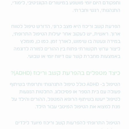
ותפקודם היום יומי מושפע במישורים הקוגניטיבי, לימודי,
התנהגותי, רגשי וחברתי.
הפרעת קשב וריכוז היא מצב כרוני, הדורש טיפול לטווח
ארוך. ראשית, יש לעקוב אחר יעילות הטיפול התרופתי,
במידה ונעשה בו שימוש, לאורך זמן. כמו כן, מומלץ
ליצור ערוץ תקשורתי פתוח בין ההורים למורה לדוגמה
באמצעות מחברת קשר עם דיווח יומי או שבועי.
כיצד מטפלים בהפרעת קשב וריכוז (ADHD)?
הטיפול ב- ADHD כולל טיפול התנהגותי ותרופתי בשיתוף
פעולה עם בית הספר או פסיכולוג. החלטות הנוגעות
לטיפול ייעשו בשיתוף הרופא המטפל, ההורים והילד על
מנת למצוא את הטיפול המיטבי עבור הילד.
הטיפול התרופתי להפרעות קשב וריכוז מיועד לילדים