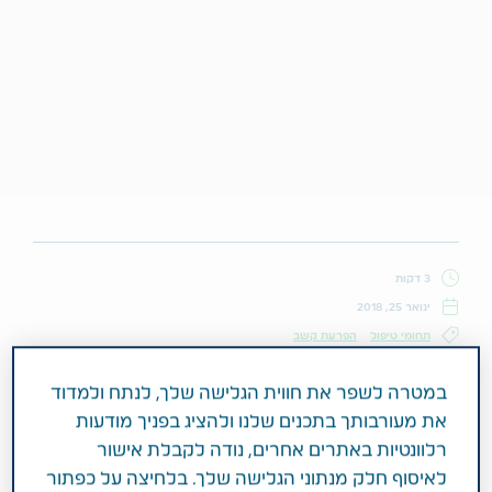
3 דקות
ינואר 25, 2018
תחומי טיפול
הפרעת קשב
במטרה לשפר את חווית הגלישה שלך, לנתח ולמדוד
את מעורבותך בתכנים שלנו ולהציג בפניך מודעות
ADHD או הפרעת קשב וריכוז משפיעה על
רלוונטיות באתרים אחרים, נודה לקבלת אישור
הסובלים ממנה באופן יומיומי בשלל תחומי
לאיסוף חלק מנתוני הגלישה שלך. בלחיצה על כפתור