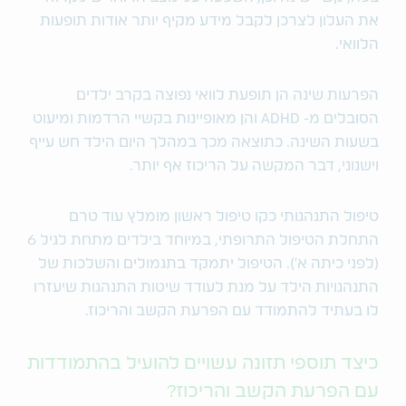
את העלון לצרכן לקבל מידע מקיף יותר אודות תופעות
הלוואי.
הפרעות שינה הן תופעת לוואי נפוצה בקרב ילדים
הסובלים מ- ADHD והן מאופיינות בקשיי הרדמות ומיעוט
בשעות השינה. כתוצאה מכך במהלך היום הילד חש עייף
וישנוני, דבר המקשה על הריכוז אף יותר.
טיפול התנהגותי כקו טיפול ראשון מומלץ עוד טרם
התחלת הטיפול התרופתי, במיוחד בילדים מתחת לגיל 6
(לפני כיתה א'). הטיפול יתמקד בתגמולים והשלכות של
התנהגויות הילד על מנת לעודד שיטות התנהגות שיעזרו
לו בעתיד להתמודד עם הפרעת הקשב והריכוז.
כיצד תוספי תזונה עשויים להועיל בהתמודדות
עם הפרעת הקשב והריכוז?