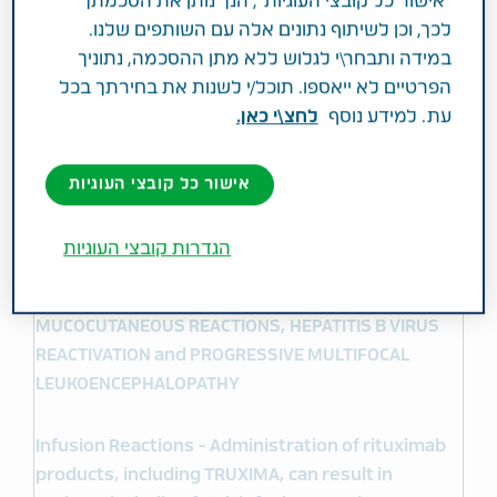
"אישור כל קובצי העוגיות", הנך נותן את הסכמתך
progressive multifocal leukoencephalopathy.
לכך, וכן לשיתוף נתונים אלה עם השותפים שלנו.
במידה ותבחר\י לגלוש ללא מתן ההסכמה, נתוניך
סלטריון וטבע תעשיות פרמצבטיות בע"מ נכנסו לשותפות
הפרטיים לא ייאספו. תוכל/י לשנות את בחירתך בכל
בלעדית באוקטובר 2016 במטרה למסחר את CT-P10
עת. למידע נוסף
לחצ\י כאן.
בארה"ב ובקנדה. טבע וסלטריון הגיעו להסדר עם
Genentech הכולל הסדרי כניסה לשוק. תנאי ההסכם
אישור כל קובצי העוגיות
הינם סודיים בעת הזו.
הגדרות קובצי העוגיות
Important Safety Information
WARNING: FATAL INFUSION REACTIONS, SEVERE
MUCOCUTANEOUS REACTIONS, HEPATITIS B VIRUS
REACTIVATION and PROGRESSIVE MULTIFOCAL
LEUKOENCEPHALOPATHY
Infusion Reactions - Administration of rituximab
products, including TRUXIMA, can result in