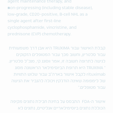
agent maintenance therapy, and
non-progressing (including stable disease),
low-grade, CD20-positive, B-cell NHL as a
single agent after first-line
cyclophosphamide, vincristine, and
prednisone (CVP) chemotherapy.
קבלת האישור עבור TRUXIMA היא אבן דרך משמעותית
עבור סלטריון, וחשוב מכך עבור המטופלים הזקוקים
לגישה לתרופה חשובה זו, אמר ווסונג קי, מנכ"ל סלטריון.
" TRUXIMA היא תרופת הביוסימילאר הראשונה מסוג
rituximab לקבל אישור בארה"ב עבור שלוש התוויות
של לימפומה שאינה הודג'קין ויכולה להגביר את הגישה
עבור מטופלים."
אישור ה-FDA התבסס על בחינת חבילת נתונים מקיפה
הכוללת נתונים ביוסימילאריים אנליטיים, נתונים לא