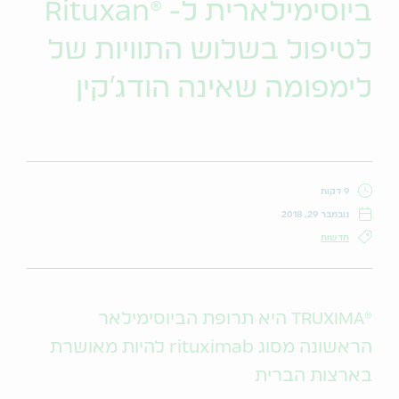
ביוסימילארית ל- ®Rituxan
לטיפול בשלוש התוויות של
לימפומה שאינה הודג'קין
9 דקות
נובמבר 29, 2018
חדשות
®TRUXIMA היא תרופת הביוסימילאר
הראשונה מסוג rituximab להיות מאושרת
בארצות הברית