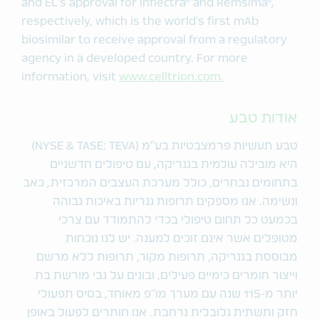
and EC’s approval for Inflectra® and Remsima®,
respectively, which is the world’s first mAb
biosimilar to receive approval from a regulatory
agency in a developed country. For more
information, visit
www.celltrion.com.
אודות טבע
טבע תעשיות פרמצבטיות בע"מ (NYSE & TASE: TEVA)
היא מובילה עולמית בגנריקה, עם טיפולים חדשניים
בתחומים נבחרים, כולל מערכת העצבים המרכזית, כאב
ונשימה. אנו מספקים תרופות גנריות באיכות גבוהה
בכמעט כל תחום טיפולי בכדי להתמודד עם צרכי
מטופלים אשר אינם זוכים למענה. יש לנו נוכחות
מבוססת בגנריקה, תרופות מקור, תרופות ללא מרשם
וייצור חומרים כימיים פעילים, ובונים על גבי מורשת בת
יותר מ-115 שנה עם מערך מו"פ מאוחד, בסיס תפעולי
חזק ותשתית גלובלית נרחבת. אנו חותרים לפעול באופן