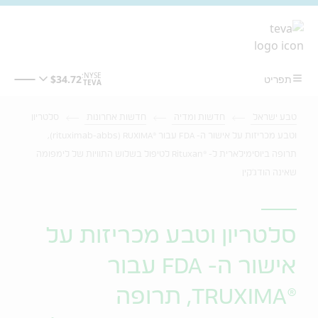
מעבר לתוכן המרכזי
טבע ישראל
חדשות ומדיה
חדשות אחרונות
סלטריון
וטבע מכריזות על אישור ה- FDA עבור ®rituximab-abbs) RUXIMA),
תרופה ביוסימילארית ל- ®Rituxan לטיפול בשלוש התוויות של לימפומה
שאינה הודג'קין
סלטריון וטבע מכריזות על
אישור ה- FDA עבור
®TRUXIMA, תרופה