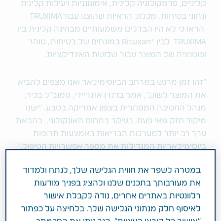
קליניים, פרמקולוגיה קלינית, אימונוגניות ויעילות קלינית
ונתוני בטיחות. מכלול הראיות שהוצגו עבורTRUXIMA
הראו כי לא היו הבדלים משמעותיים מבחינה קלינית בין
TRUXIMA לבין ®Rituxan במונחים של בטיחות, טוהר
ופוטנציה של המוצר עבור שלושת האינדיקציות.
"זהו זמן מרגש במרחב הביוסימילאר ואנו מצפים להביא
את המוצר לשוק", אמר ברנדן או'גריידי, סמנכ"ל בכיר,
מנהל החטיבה המסחרית בצפון אמריקה בטבע. "ישנו
מיקוד חזק מאי פעם, בעיקר בתחום האונקולוגי, בהבאת
ערך רב יותר למערכות הבריאות באמצעות תרופות
ביוסימילאריות המגדילות את מספר אפשרויות הטיפול."
במטרה לשפר את חווית הגלישה שלך, לנתח ולמדוד
Please see the Important Safety Information
את מעורבותך בתכנים שלנו ולהציג בפניך מודעות
below including the Boxed Warning regarding
רלוונטיות באתרים אחרים, נודה לקבלת אישור
fatal infusion reactions, severe mucocutaneous
לאיסוף חלק מנתוני הגלישה שלך. בלחיצה על כפתור
reactions, hepatitis B virus reactivation and