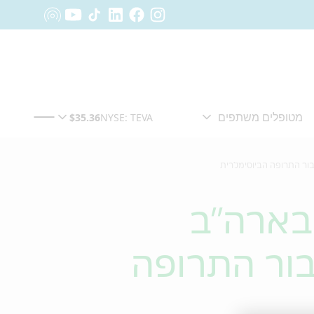
Celltr וטבע מודיעות כי ה-FDA בארה"ב
בור התרופה