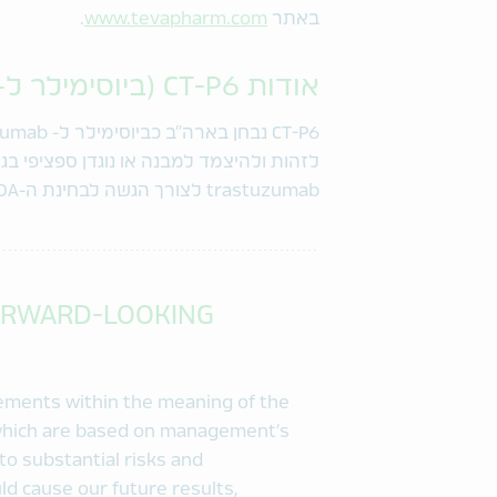
באתר
www.tevapharm.com
.
אודות CT-P6 (ביוסימילר ל- trastuzumab)
trastuzumab לצורך הגשה לבחינת ה-FDA.
ORWARD-LOOKING
tements within the meaning of the
, which are based on management’s
to substantial risks and
d cause our future results,