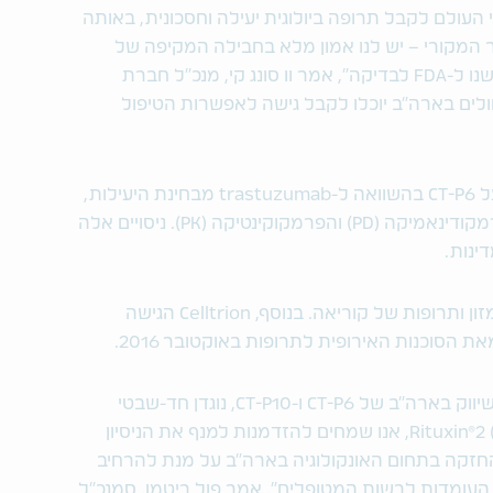
ברחבי העולם לקבל תרופה ביולוגית יעילה וחסכונית, באותה
ר המקורי – יש לנו אמון מלא בחבילה המקיפה של
נתונים איכותיים, קליניים ולא-קליניים, שהגשנו ל-FDA לבדיקה", אמר וו סונג קי, מנכ"ל חברת
. "אם נקבל אישור ל-CT-P6, גם חולים בארה"ב יוכלו לקבל גישה לאפשרות הטיפול
בקשת ה-BLA עבור CT-P6 כוללת נתונים על CT-P6 בהשוואה ל-trastuzumab מבחינת היעילות,
הבטיחות, תגובת המערכת החיסונית, הפרמקודינאמיקה (PD) והפרמקוקינטיקה (PK). ניסויים אלה
CT-P6 קיבל את אישור המשרד לבטיחות מזון ותרופות של קוריאה. בנוסף, Celltrion הגישה
"כשותפתה של Celltrion האחראית על השיווק בארה"ב של CT-P6 ו-CT-P10, נוגדן חד-שבטי
(mAb) המועמד כביוסימלר ל-Rituxin®2 (rituximab), אנו שמחים להזדמנות למנף את הניסיון
זקה בתחום האונקולוגיה בארה"ב על מנת להרחיב
ת העומדות לרשות המטופלים", אמר פול ריטמן, סמנכ"ל