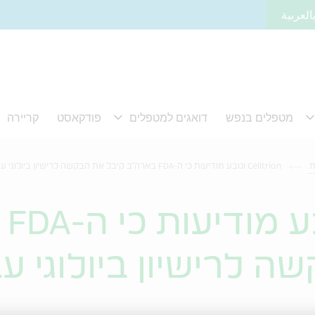
العربية
ת
Celltrion וטבע מודיעות כי ה-FDA בארה"ב קיבל את הבקשה לרישיון ביולוגי עבור התרופה הביוסימלרית
ion
ה לרישיון ביולוגי ע