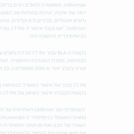
infliximab, שאפשרה לחולים רבים 
רמה של איכות, יעילות ובטיחות של המוצ
Celltrion
הביוסימילרית החשובה הזו".
נערכו בקרב יותר מ-500 מטופלים ב-22 מדינות.
בקשות לקבלת אישור לשיווק של CT-P6 מאת הסוכנות האירופית לתרופות באוקטובר 2016.
העשיר של טבע ואת נוכחותה המסחרית הח
את מגוון אפשרויות הטיפול הביוסימילריו