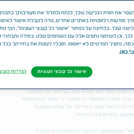
פר את חווית הגלישה שלך, לנתח ולמדוד את מעורבותך בתכנים
ניך מודעות רלוונטיות באתרים אחרים, נודה לקבלת אישור לאיסו
לישה שלך. בלחיצה על כפתור "אישור כל קובצי העוגיות", הנך נות
שת
ך, וכן לשיתוף נתונים אלה עם השותפים שלנו. במידה ותבחר\י 
ה, נתוניך הפרטיים לא ייאספו. תוכל/י לשנות את בחירתך בכל 
י כאן.
Celltrion וטבע מודיעות כי ה-FDA בארה"ב קיבל את הבקשה לרישיון ביולוגי
Hercept
הגדרות קובצי
אישור כל קובצי העוגיות
- Celltrion, Inc. וטבע תעשיות פרמצבטיות בע"מ (NYSE ו-
TASE: TEVA) הודיעו היום כי מנהל המזון והתרופות האמריקאי (FDA) קיבל לבדיקה את הבקשה
לרישיון ביולוגי (BLA) עבור CT-P6, נוגדן חד-שבטי (mAb) המועמד כביוסימלר ל-Herceptin® (INN:
trastuzumab), אשר משמש לטיפול בגידולי סרטן השד בעלי ביטוי יתר של קולטן Human
 גרורתי.
®
) Remsima, התרופה הביוסימילרית שלנו ל-