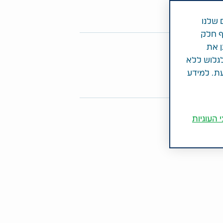
 שלנו
ף חלק
ן את
פו מאמר זה
לגלוש ללא
Share on Twitter
Share on LinkedIn
Share on Facebook
עת. למידע
 העוגיות