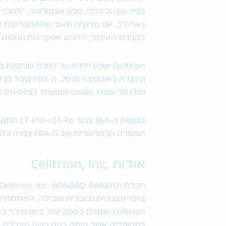
בכיר ומנהל כללי, טבע אונקולוגיה. "ההכ
לקבלת האישור, להציע אפשרויות נוספות 
נוגדן חד-שבטי (mAb) המועמד כביוסימילר ל-Rituxan® (rituximab) ביוני 2017.
הפעולה הרגולטורית של ה-FDA צפויה להתרחש במהלך המחצית הראשונה של 2018.
אודות .Celltrion, Inc
ביופרמצבטית גלובלית מובילה, המתמחה במ