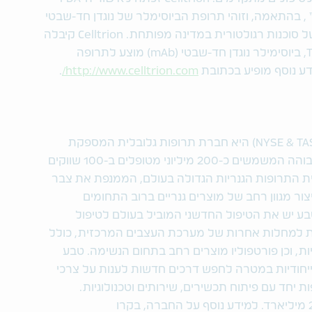
-EMA לתרופות Inflectra™ ו-Remsima™ , בהתאמה, וזוהי תרופת הביוסימלר של נוגדן חד-שבטי
(mAb) הראשונה בעולם שזכתה לאישור של סוכנות רגולטורית במדינה מפותחת. Celltrion קיבלה
את אישור ה-EMA גם ל- Truxima® (CT-P10, ביוסימילר נוגדן חד-שבטי (mAb) מוצע לתרופה
.
http://www.celltrion.com/
טבע תעשיות פרמצבטיות בע"מ (NYSE & TASE: TEVA) היא חברת תרופות גלובלית המספקת
פתרונות בריאות ממוקדי-מטופל באיכות גבוהה המשמשים כ-200 מיליוני מטופלים ב-100 שווקים
ית התרופות הגנריות הגדולה בעולם, הממנפת את צבר
מ-1,800 מולקולות לייצור מגוון רחב של מוצרים גנריים ברוב התחומים
טבע יש את הטיפול החדשני המוביל בעולם לטיפול
ת למחלות אחרות של מערכת העצבים המרכזית, כולל
יות, וכן פורטפוליו מוצרים רחב בתחום הנשימה. טבע
ייחודיות במטרה לחפש דרכים חדשות לענות על צרכי
ת יחד עם פיתוח תכשירים, שירותים וטכנולוגיות.
הכנסות טבע בשנת 2016 הסתכמו ב-21.9$ מיליארד. למידע נוסף על החברה, בקרו