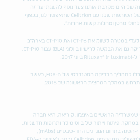
רזה של היום מקרבת אותנו צעד נוסף להשגת יעד זה
בארה"ב. אנו מרוצים מאוד מההתקדמות של השותפות שלנו עם Celltrion שתאפשר לנו, בכפוף
לחולי סרטן ומחלות קשות אחרות".
Celltrion וטבע חתמו על הסכם שותפות בלעדי במטרה לשווק את CT-P6 ואת CT-P10 בארה"ב
ובקנדה באוקטובר 2016. ה-FDA קיבל לבדיקה גם את הבקשה לרישיון ביולוגי (BLA) עבור CT-P10,
בקשות ה-BLA עבור CT-P6 ו-CT-P10 התקבלו לתהליך הבדיקה הסטנדרטי של ה-FDA, כאשר
חברת Celltrion, Inc. (KOSDAQ: 068270) שמשרדיה הראשיים באינצ'ון, קוריאה, היא חברה
חקר, פיתוח וייתור של ביוסימילר ותרופות חדשניות.
Celltrion חותרת לספק יותר ביוסימילר ברי-השגה בתחום הנוגדנים החד-שבטיים (mAbs),
למטופלים אשר היתה להם גישה מוגבלת לטיפולים מתקדמים. Celltrion זכתה לאישור ה-FDA