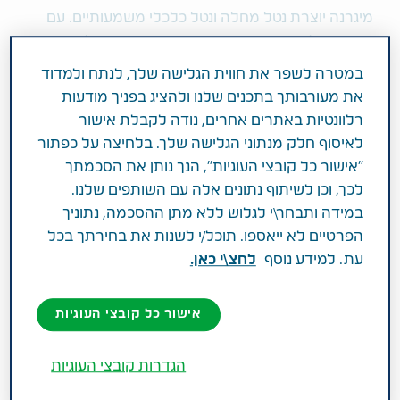
מיגרנה יוצרת נטל מחלה ונטל כלכלי משמעותיים. עם
יותר ממיליארד אנשים המושפעים ברחבי העולם,
מיגרנה היא הסיבה השנייה המובילה בעולם של שנים
במטרה לשפר את חווית הגלישה שלך, לנתח ולמדוד
של חיים עם מוגבלות והעלויות השנתיות של המחלה
את מעורבותך בתכנים שלנו ולהציג בפניך מודעות
בארה"ב ובאיחוד האירופי הן 200 מיליארד דולר.
רלוונטיות באתרים אחרים, נודה לקבלת אישור
לאיסוף חלק מנתוני הגלישה שלך. בלחיצה על כפתור
"מיגרנה מטילה עומסים גופניים, רגשיים וחברתיים ברחבי
"אישור כל קובצי העוגיות", הנך נותן את הסכמתך
העולם ועל אף זאת אפשרויות הטיפול הזמינות לרוב אינן
לכך, וכן לשיתוף נתונים אלה עם השותפים שלנו.
מספקות עבור חולים רבים," אמר ד"ר ג'ושוע מ. כהן,
במידה ותבחר\י לגלוש ללא מתן ההסכמה, נתוניך
מנהל תחום המיגרנה וכאבי הראש במינהל הרפואי
הפרטיים לא ייאספו. תוכל/י לשנות את בחירתך בכל
בטבע. "כמובילה בתחום הנוירולוגיה והטיפול במיגרנה,
עת. למידע נוסף
לחצ\י כאן.
מטרתה של טבע היא להמשיך ולהעריך את ההשפעה
של AJOVY על אוכלוסיות שונות של מטופלים כדי
אישור כל קובצי העוגיות
להבטיח שמידע אמין ורלוונטי יהיה זמין לאנשי מקצוע
בתחום הבריאות כאשר נשקלות אפשרויות טיפול".
הגדרות קובצי העוגיות
Pooled Analysis Shows Impact of AJOVY