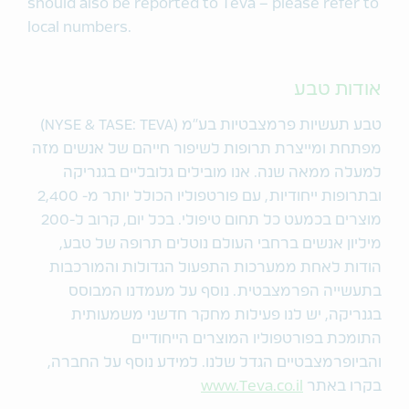
should also be reported to Teva – please refer to
local numbers.
אודות טבע
טבע תעשיות פרמצבטיות בע"מ (NYSE & TASE: TEVA)
מפתחת ומייצרת תרופות לשיפור חייהם של אנשים מזה
למעלה ממאה שנה. אנו מובילים גלובליים בגנריקה
ובתרופות ייחודיות, עם פורטפוליו הכולל יותר מ- 2,400
מוצרים בכמעט כל תחום טיפולי. בכל יום, קרוב ל-200
מיליון אנשים ברחבי העולם נוטלים תרופה של טבע,
הודות לאחת ממערכות התפעול הגדולות והמורכבות
בתעשייה הפרמצבטית. נוסף על מעמדנו המבוסס
בגנריקה, יש לנו פעילות מחקר חדשני משמעותית
התומכת בפורטפוליו המוצרים הייחודיים
והביופרמצבטיים הגדל שלנו. למידע נוסף על החברה,
בקרו באתר
www.Teva.co.il