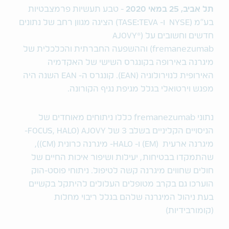
תל אביב, 25 במאי 2020
- טבע תעשיות פרמצבטיות
בע"מ (NYSE
ו- TASE
:
TEVA) הציגה מגוון רחב של נתונים
חדשים וחשובים על (AJOVY®
(fremanezumab וההשפעה החברתית והכלכלית של
מיגרנה באירופה בקונגרס השישי של האקדמיה
האירופית לנוירולוגיה (EAN). קונגרס ה- EAN השנה היה
מפגש וירטואלי בגלל מגיפת נגיף הקורונה.
נתוני fremanezumab כללו ניתוחים מאוחדים של
הניסויים הקליניים בשלב 3 של AJOVY (FOCUS, HALO-
מיגרנה ארעית (EM) ו- HALO- מיגרנה כרונית (CM)),
שהתמקדו בבטיחות, יעילות ושיפור איכות החיים של
חולים שחווים מיגרנה קשה לטיפול. ניתוחי פוסט-הוק
הוערכו גם בקרב מטופלים העלולים להיתקל בקשיים
בעת ניהול המיגרנה שלהם בגלל ריבוי מחלות
(קומורבידיות)