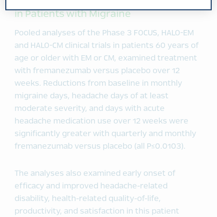
in Patients with Migraine
Pooled analyses of the Phase 3 FOCUS, HALO-EM
and HALO-CM clinical trials in patients 60 years of
age or older with EM or CM, examined treatment
with fremanezumab versus placebo over 12
weeks. Reductions from baseline in monthly
migraine days, headache days of at least
moderate severity, and days with acute
headache medication use over 12 weeks were
significantly greater with quarterly and monthly
fremanezumab versus placebo (all P≤0.0103).
The analyses also examined early onset of
efficacy and improved headache-related
disability, health-related quality-of-life,
productivity, and satisfaction in this patient