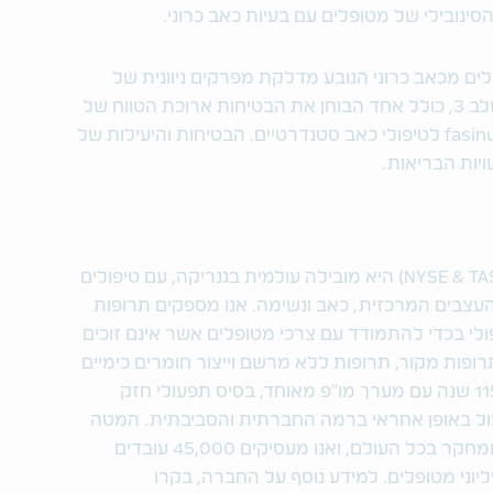
 הסובלים מכאב כרוני הנובע מדלקת מפרקים ניוונית של
הברך או הירך בשלושה ניסויים קליניים בשלב 3, כולל אחד הבוחן את הבטיחות ארוכת הטווח של
fasinumab ושני ניסויים המשווים בין fasinumab לטיפולי כאב סטנדרטיים. הבטיחות והיעילות של
טבע תעשיות פרמצבטיות בע"מ (NYSE & TASE: TEVA) היא מובילה עולמית בגנריקה, עם טיפולים
עצבים המרכזית, כאב ונשימה. אנו מספקים תרופות
ולי בכדי להתמודד עם צרכי מטופלים אשר אינם זוכים
רופות מקור, תרופות ללא מרשם וייצור חומרים כימיים
פעילים, ובונים על גבי מורשת בת יותר מ-115 שנה עם מערך מו"פ מאוחד, בסיס תפעולי חזק
עול באופן אחראי ברמה החברתית והסביבתית. המטה
שלנו ממוקם בישראל, יש לנו מתקני ייצור ומחקר בכל העולם, ואנו מעסיקים 45,000 עובדים
וני מטופלים. למידע נוסף על החברה, בקרו