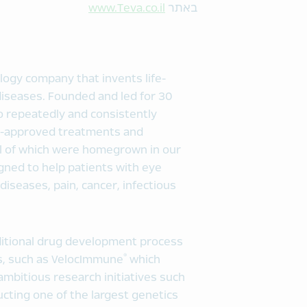
באתר
www.Teva.co.il
logy company that invents life-
diseases. Founded and led for 30
to repeatedly and consistently
DA-approved treatments and
l of which were homegrown in our
gned to help patients with eye
diseases, pain, cancer, infectious
ditional drug development process
®
s, such as VelocImmune
which
mbitious research initiatives such
cting one of the largest genetics