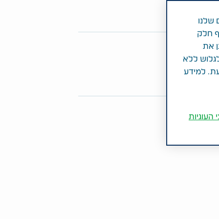
 שלנו
ף חלק
ן את
פו מאמר זה
לגלוש ללא
Share on Twitter
Share on LinkedIn
Share on Facebook
עת. למידע
 העוגיות