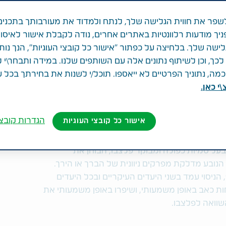
פר את חווית הגלישה שלך, לנתח ולמדוד את מעורבותך בתכנים
ניך מודעות רלוונטיות באתרים אחרים, נודה לקבלת אישור לאיסו
לישה שלך. בלחיצה על כפתור "אישור כל קובצי העוגיות", הנך נות
שת
ך, וכן לשיתוף נתונים אלה עם השותפים שלנו. במידה ותבחר\י 
ה, נתוניך הפרטיים לא ייאספו. תוכל/י לשנות את בחירתך בכל 
י כאן.
שוניות וניתוח ביניים של בטיחות התרופה
הגדרות קובצי
אישור כל קובצי העוגיות
– טבע תעשיות פרמצבטיות בע"מ(NYSE and TASE:
TEVA) ו- Regeneron Pharmaceuticals, Inc. (NASDAQ: REGN) הודיעו היום על תוצאות מקדמיות
לב 3, שהינו אקראי, בעל סמיות כפולה ומבוקר פלצבו, הבוחן את
כרוני הנובע מדלקת מפרקים ניוונית של הברך או הירך.
בניתוח היעילות אשר התבצע בשבוע ה-16, הניסוי עמד בשני היעדים העיקריים ובכל היעדים
המטופלים ב- fasinumabחוו פחות כאב באופן משמעותי, ושיפרו באופן משמעותי את
שוואה לפלצבו.