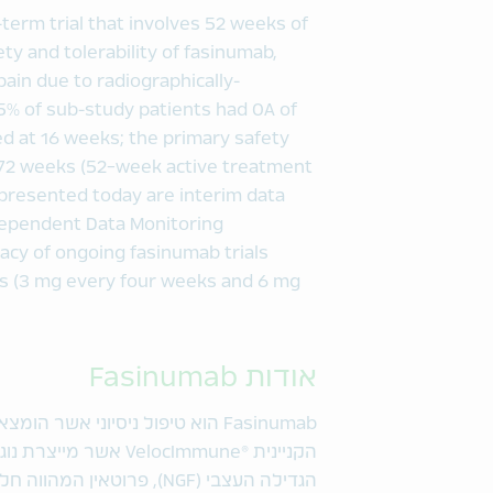
-term trial that involves 52 weeks of
y and tolerability of fasinumab,
 pain due to radiographically-
5% of sub-study patients had OA of
d at 16 weeks; the primary safety
at 72 weeks (52-week active treatment
 presented today are interim data
Independent Data Monitoring
acy of ongoing fasinumab trials
 (3 mg every four weeks and 6 mg
אודות Fasinumab
הקניינית
®
הגדילה העצבי (NGF), פרוט