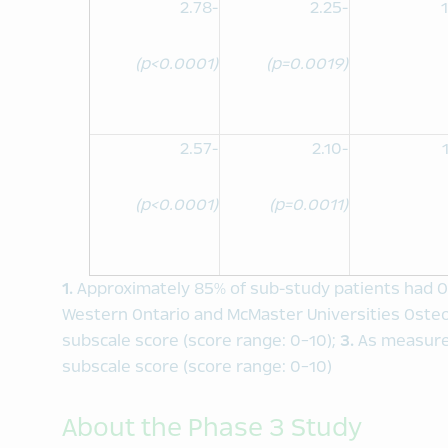
-2.78
-2.25
(p<0.0001)
(p=0.0019)
-2.57
-2.10
(p<0.0001)
(p=0.0011)
1.
Approximately 85% of sub-study patients had O
Western Ontario and McMaster Universities Osteo
subscale score (score range: 0-10);
3.
As measure
subscale score (score range: 0-10)
About the Phase 3 Study