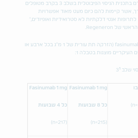
"אנו מעודדים מנתונים אלו ומצפים להתקדם בתכנית הניסוי הפיבוטלית בשלב 3 בקרב מטופלים
ך, אשר קיימות להם כיום מעט מאוד אפשרויות
תרופות אנטי דלקתיות לא סטרואידיות ואופיודים,"
של Regeneron.
הניסוי השווה בין שתי אפשרויות טיפול ב- fasinumab (הזרקה תת עורית של 1 מ"ג בכל ארבע או
 העיקריים מוצגות בטבלה 1:
1
י שלב 3
ו
Fasinumab 1 mg
Fasinumab 1 mg
כל 8 שבועות
כל 4 שבועות
(n=217)
(n=215)