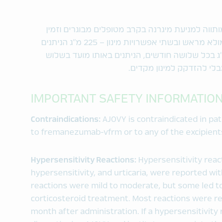
ותווה למניעת מיגרנה בקרב מטופלים מבוגרים וזמין
כזריקה של 225 מ"ג/1.5 מ"ל עם מזרק ממולא מראש ובשתי אפשרויות מינון – 225 מ"ג הניתנים
קה תת עורית אחת בחודש, או 675 מ"ג בכל שלושה חודשים, הניתנים באותו מועד בשלוש
בלי להזדקק למינון מקדים.
IMPORTANT SAFETY INFORMATIO
Contraindications:
AJOVY is contraindicated in pat
to fremanezumab-vfrm or to any of the excipient
Hypersensitivity Reactions:
Hypersensitivity react
hypersensitivity, and urticaria, were reported with
reactions were mild to moderate, but some led to
corticosteroid treatment. Most reactions were r
month after administration. If a hypersensitivity 