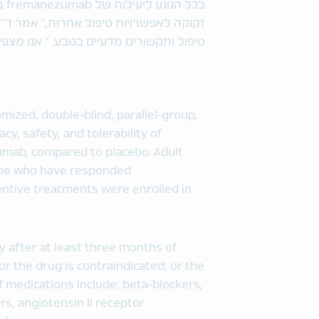
בכ
זקוקה לאפשרויות טיפול אחרות," אמר ד"ר
טיפול ותקשורים מדעיים בטבע. " אנו מצפ
mized, double-blind, parallel-group,
y, safety, and tolerability of
mab, compared to placebo. Adult
aine who have responded
ventive treatments were enrolled in
cy after at least three months of
or the drug is contraindicated; or the
of medications include: beta-blockers,
rs, angiotensin II receptor