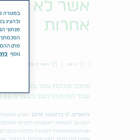
אשר לא הגיבו
במטרה לש
אחרות
ולהציג בפ
מנתוני הג
הסכמתך לכ
מתן ההסכמ
נוסף
לחצ\
4 דקות
דצמבר 17, 2018
חדשות
מחקר FOCUS עמד בכל הי
עבור המינון הרבעוני בבוגרים עם 
ירושלים, 17 בדצמבר 2018
fremanezumab למניעת מיגרנ