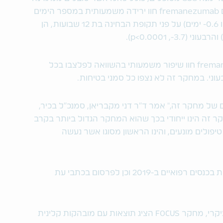
כרונית או ארעית, מטופלים אשר טופלו עם fremanezumab חוו ירידה משמעותית במספר הימים
הממוצע בחודש עם מיגרנה, לעומת פלצבו 0.6- ימים) על פני תקופת הבחינה בת 12 שבועות, הן
בנוסף, מטופלים אשר טופלו עם fremanezumab חוו שיפור משמעותי בהשוואה לפלצבו בכל
עוני. במחקר זה לא נצפו כל סמני בטיחות.
 של מחקר זה," אמר ד"ר דני מקבריאן, סמנכ"ל בכיר,
 זה הינו ייחודי בכך שהוא המחקר הגדול ביותר בקרב
פולים מונעים, והינו הראשון מסוגו אשר נעשה
טבע מתכוונת להגיש את התוצאות המלאות בכנסים רפואיים ב-2019 וכן לפרסום בכתבי עת
"באמצעות מדגם משמעותי עבור היעד העיקרי, מחקר FOCUS הציג תוצאות עם מובהקות קלינית