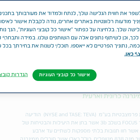
 למספר אופציות טיפ
פר את חווית הגלישה שלך, לנתח ולמדוד את מעורבותך בתכנים
ניך מודעות רלוונטיות באתרים אחרים, נודה לקבלת אישור לאיסו
לישה שלך. בלחיצה על כפתור "אישור כל קובצי העוגיות", הנך נות
ך, וכן לשיתוף נתונים אלה עם השותפים שלנו. במידה ותבחר\י 
ה, נתוניך הפרטיים לא ייאספו. תוכל/י לשנות את בחירתך בכל 
י כאן.
שת
הגדרות קובצי
אישור כל קובצי העוגיות
עדים העיקריים והמשניים הן עבור המינון החודשי והן
מיגרנה כרונית וארעית
–טבע תעשיות פרמצבטיות בע"מ (NYSE and TASE: TEVA) הודיעה
היום על תוצאות ראשוניות חיוביות ממחקר FOCUS בשלב 3b אשר בחן את היעילות והבטיחות של
ה בבוגרים אשר חוו תגובות בלתי מספקות לשתיים עד ארבע
אפשרויות טיפול מונע אחרות. במחקר, אשר מנה 838 מטופלים, כולל כאלו אשר סובלים ממיגרנה