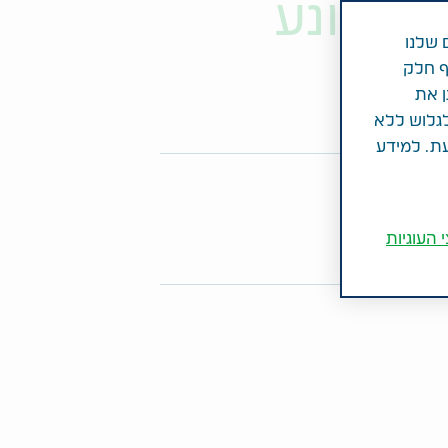
ול מונע
 שלנו
ף חלק
ן את
לגלוש ללא
עת. למידע
פו מאמר זה
Share on Twitter
Share on LinkedIn
Share on Facebook
 העוגיות