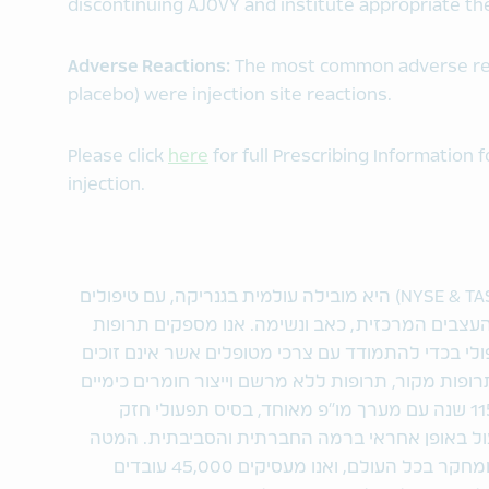
discontinuing AJOVY and institute appropriate th
Adverse Reactions:
The most common adverse rea
placebo) were injection site reactions.
Please click
here
for full Prescribing Information 
injection.
טבע תעשיות פרמצבטיות בע"מ (NYSE & TASE: TEVA) היא מובילה עולמית בגנריקה, עם טיפולים
עצבים המרכזית, כאב ונשימה. אנו מספקים תרופות
ולי בכדי להתמודד עם צרכי מטופלים אשר אינם זוכים
רופות מקור, תרופות ללא מרשם וייצור חומרים כימיים
פעילים, ובונים על גבי מורשת בת יותר מ-115 שנה עם מערך מו"פ מאוחד, בסיס תפעולי חזק
עול באופן אחראי ברמה החברתית והסביבתית. המטה
שלנו ממוקם בישראל, יש לנו מתקני ייצור ומחקר בכל העולם, ואנו מעסיקים 45,000 עובדים