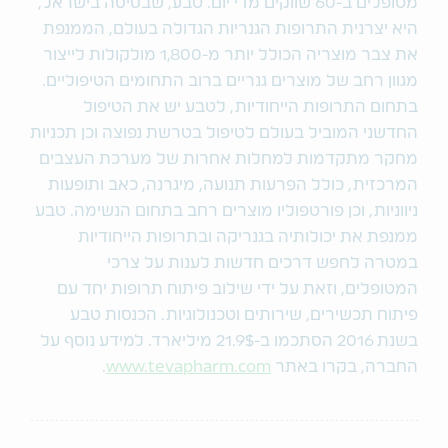
מטופלים ב-60 שווקים מדי יום. טבע, שבסיסה בישראל,
היא יצרנית התרופות הגנריות הגדולה בעולם, הממנפת
את צבר מוצריה הכולל יותר מ-1,800 מולקולות לייצור
מגוון רחב של מוצרים גנריים ברוב התחומים הטיפוליים.
בתחום התרופות הייחודיות, לטבע יש את הטיפול
החדשני המוביל בעולם לטיפול בטרשת נפוצה וכן תכניות
מחקר מתקדמות למחלות אחרות של מערכת העצבים
המרכזית, כולל הפרעות תנועה, מיגרנה, כאב ותופעות
ניווניות, וכן פורטפוליו מוצרים רחב בתחום הנשימה. טבע
ממנפת את יכולותיה בגנריקה ובתרופות הייחודיות
במטרה לחפש דרכים חדשות לענות על צרכי
המטופלים, וזאת על ידי שילוב פיתוח תרופות יחד עם
פיתוח תכשירים, שירותים וטכנולוגיות. הכנסות טבע
בשנת 2016 הסתכמו ב-21.9$ מיליארד. למידע נוסף על
החברה, בקרו באתר
www.tevapharm.com
.