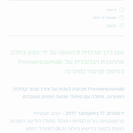
4 דקות
אוקטובר 16, 2017
חדשות
אבן דרך מרכזית זו הושגה על ידי טבע כחלק
מהתכנית הגלובלית של fremanezumab
לטיפול מניעתי למיגרנה
Fremanezumab מכוונת לענות על צורך עבור קהילת
המיגרנה, מחלה עם טיפולי מניעה זמינים מוגבלים
ירושלים, 17 באוקטובר 2017
– טבע תעשיות
פרמצבטיות בע"מ (NYSE ו-TASE: TEVA) הודיעה היום על
הגשת בקשה לרישיון ביולוגי (BLA) למינהל המזון