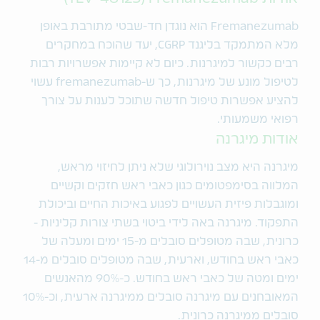
Fremanezumab הוא נוגדן חד-שבטי מתורבת באופן
מלא המתמקד בליגנד CGRP, יעד שהוכח במחקרים
רבים כקשור למיגרנות. כיום לא קיימות אפשרויות רבות
לטיפול מונע של מיגרנות, כך ש-fremanezumab עשוי
להציע אפשרות טיפול חדשה שתוכל לענות על צורך
רפואי משמעותי.
אודות מיגרנה
מיגרנה היא מצב נוירולוגי שלא ניתן לחיזוי מראש,
המלווה בסימפטומים כגון כאבי ראש חזקים וקשיים
ומוגבלות פיזית העשויים לפגוע באיכות החיים וביכולת
התפקוד. מיגרנה באה לידי ביטוי בשתי צורות קליניות -
כרונית, שבה מטופלים סובלים מ-15 ימים ומעלה של
כאבי ראש בחודש, וארעית, שבה מטופלים סובלים מ-14
ימים ומטה של כאבי ראש בחודש. כ-90% מהאנשים
המאובחנים עם מיגרנה סובלים ממיגרנה ארעית, וכ-10%
סובלים ממיגרנה כרונית.