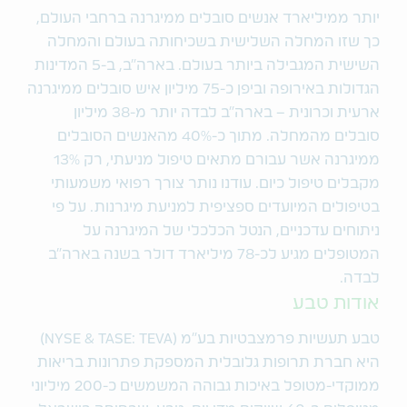
יותר ממיליארד אנשים סובלים ממיגרנה ברחבי העולם,
כך שזו המחלה השלישית בשכיחותה בעולם והמחלה
השישית המגבילה ביותר בעולם. בארה"ב, ב-5 המדינות
הגדולות באירופה וביפן כ-75 מיליון איש סובלים ממיגרנה
ארעית וכרונית – בארה"ב לבדה יותר מ-38 מיליון
סובלים מהמחלה. מתוך כ-40% מהאנשים הסובלים
ממיגרנה אשר עבורם מתאים טיפול מניעתי, רק 13%
מקבלים טיפול כיום. עודנו נותר צורך רפואי משמעותי
בטיפולים המיועדים ספציפית למניעת מיגרנות. על פי
ניתוחים עדכניים, הנטל הכלכלי של המיגרנה על
המטופלים מגיע לכ-78 מיליארד דולר בשנה בארה"ב
לבדה.
אודות טבע
טבע תעשיות פרמצבטיות בע"מ (NYSE & TASE: TEVA)
היא חברת תרופות גלובלית המספקת פתרונות בריאות
ממוקדי-מטופל באיכות גבוהה המשמשים כ-200 מיליוני