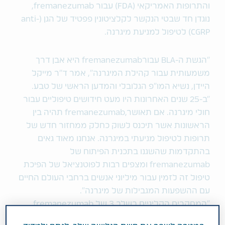
והתרופות האמריקאי (FDA) עבור fremanezumab,
נוגדן חד שבטי הנקשר לקלציטונין פפטיד של הגן (anti-
CGRP) לטיפול למניעת מיגרנה.
"הגשת ה-BLA עבורfremanezumab היא אבן דרך
משמעותית עבור קהילת המיגרנה", אמר ד"ר מייקל
היידן, נשיא המו"פ הגלובלי והמדען הראשי של טבע.
"ב-25 שנים האחרונות היו מעט חידושים טיפוליים עבור
חולי מיגרנה. אם תאושר,fremanezumab תהיה בין
הראשונות אשר תיכנס לשוק כחלק ממחזור חדש של
תרופות לטיפול מניעתי במיגרנה. אנחנו מאוד גאים
בהתקדמות שהשגנו בתכנית הפיתוח של
fremanezumab ומצפים רבות לפוטנציאל של הפיכת
טיפול זה לזמין עבור מיליוני אנשים ברחבי העולם החיים
עם ההשפעות המגבילות של מיגרנה".
"המחקרים הקליניים בשלב 3 של fremanezumab
הציגו הפחתה משמעותית במספר ימי המיגרנה, כאב