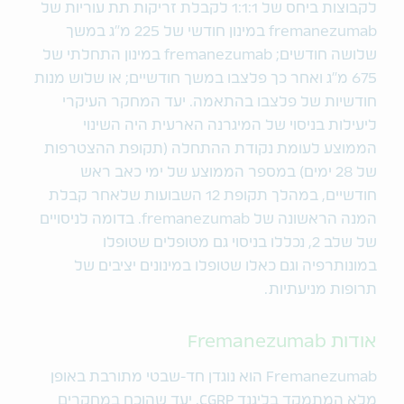
לקבוצות ביחס של 1:1:1 לקבלת זריקות תת עוריות של
fremanezumab במינון חודשי של 225 מ"ג במשך
שלושה חודשים; fremanezumab במינון התחלתי של
675 מ"ג ואחר כך פלצבו במשך חודשיים; או שלוש מנות
חודשיות של פלצבו בהתאמה. יעד המחקר העיקרי
ליעילות בניסוי של המיגרנה הארעית היה השינוי
הממוצע לעומת נקודת ההתחלה (תקופת ההצטרפות
של 28 ימים) במספר הממוצע של ימי כאב ראש
חודשיים, במהלך תקופת 12 השבועות שלאחר קבלת
המנה הראשונה של fremanezumab. בדומה לניסויים
של שלב 2, נכללו בניסוי גם מטופלים שטופלו
במונותרפיה וגם כאלו שטופלו במינונים יציבים של
תרופות מניעתיות.
אודות Fremanezumab
Fremanezumab הוא נוגדן חד-שבטי מתורבת באופן
מלא המתמקד בליגנד CGRP, יעד שהוכח במחקרים