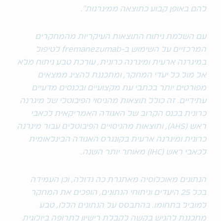
להם באופן קבוע כתוצאה ממיגרנות".
עם השלמת ניתוח התוצאות העיקריות מהמחקרים
המרכזיים על השימוש ב-fremanezumab לטיפול
במיגרנה ארעית ומיגרנה כרונית, עורכת טבע ניתוח מלא
אל מול כל יעדי המחקר, ומתכננת להציג ממצאים
מפורטים יותר בכתבי עת מקצועיים ובכנסים מדעיים
עתידיים. זה כולל תוצאות מהניסוי הפיבוטלי של מיגרנה
כרונית בכנס הקרוב של האגודה האמריקאית לכאבי
ראש (AHS), ותוצאות מהניסויים הפיבוטלים עבור מיגרנה
כרונית ומיגרנה ארעית בקונגרס האגודה הבינלאומית
לכאבי ראש (IHC) מאוחר יותר השנה.
הנתונים מאוכלוסיה מאתגרת כה גדולה, וכן העמידה
בכל 25 היעדים וניתוחי הנתונים, הופכים את המחקר
למוביל בתחומו. בהתבסס על הנתונים הללו, טבע
מתכננת להגיש בקשה לקבלת רישיון לתרופה ביולוגית