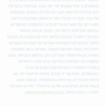
ממוקדי-מטופל באיכות גבוהה המשמשים כ-200 מיליוני
מטופלים ב-100 שווקים מדי יום. טבע, שבסיסה בישראל,
היא יצרנית התרופות הגנריות הגדולה בעולם, הממנפת
את צבר מוצריה הכולל יותר מ-1,800 מולקולות לייצור
מגוון רחב של מוצרים גנריים ברוב התחומים הטיפוליים.
בתחום התרופות הייחודיות, לטבע יש את הטיפול
החדשני המוביל בעולם לטיפול בטרשת נפוצה וכן תכניות
מחקר מתקדמות למחלות אחרות של מערכת העצבים
המרכזית, כולל הפרעות תנועה, מיגרנה, כאב ותופעות
ניווניות, וכן פורטפוליו מוצרים רחב בתחום הנשימה. טבע
ממנפת את יכולותיה בגנריקה ובתרופות הייחודיות
במטרה לחפש דרכים חדשות לענות על צרכי
המטופלים, וזאת על ידי שילוב פיתוח תרופות יחד עם
פיתוח תכשירים, שירותים וטכנולוגיות. הכנסות טבע
בשנת 2016 הסתכמו ב-21.9$ מיליארד. למידע נוסף על
החברה, בקרו באתר
www.tevapharm.com
.