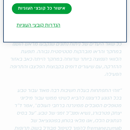
משמעותי את המיגרנה בקרב מטופלים הנוטלים מיננים
אישור כל קובצי העוגיות
יציבים של תרופות מניעתיות אחרות (4.0- ימים עבור
מינון חודשי לעומת 2.0- ימים עבור פלצבו, p=0.001;
הגדרות קובצי העוגיות
3.7- ימים למינון רבעוני, p=0.006.
כל שאר היעדים של ניתוח נתונים שנקבעו מראש הושגו
במחקר והראו מובהקות סטטיסטית גבוהה. תופעת
הלוואי הנפוצה ביותר שדווחה במחקר הייתה כאב באזור
ההזרקה, עם שיעורים דומים בקבוצות הפלצבו והתרופה
הפעילה.
"זוהי התפתחות בעלת חשיבות רבה מאוד עבור טבע
בכל הנוגע לרצוננו להביא לשינוי ממשי עבור מיליוני
מטופלים הסובלים ממיגרנה ברחבי העולם ", אמר ד"ר
יצחק פטרבורג, נשיא ומנכ"ל זמני של טבע. "על בסיס
הנתונים הללו, אנו מלאי בטחון בפוטנציאל של
fremanezumab להפוך לטיפול מבודל בשוק תרופות