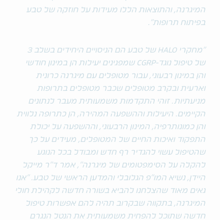
המיגרנה, והתוצאות הללו מעידות על חוזקה של טבע
בפיתוח תרופות".
"מחקרי HALO של טבע הם הניסויים היחידים בשלב 3
של טיפול נוגד-CGRP שמפגינים יעילות הן במינון חודשי
והן במינון רבעוני, עבור מטופלים עם מיגרנה כרונית
וארעית ובקרב מטופלים שכבר מטופלים בתרופות
מניעתיות. זוהי התקדמות משמעותית מעבר לנתונים
הקיימים. היעילות וההשפעה המהירה, הן כתרופה נלווית
והן כמונותרפיה, המינון הרבעוני, וההשפעה על יכולת
התפקוד ואיכות החיים של המטופלים, מעידים על כך
שהטיפול עשוי להגדיר רף חדש ומבודל בכל הנוגע
להקלה על הסימפטומים של מיגרנה", אמר ד"ר מייקל
היידן, נשיא המו"פ הגלובלי והמדען הראשי של טבע. "אנו
גאים מאוד שהצלחנו להביא בשורה חדשה לקהילת חולי
המיגרנה, בתקווה שבקרוב תהיה להם אפשרות טיפול
חדשה שתוכל להפחית משמעותית את הנטל הנגרם