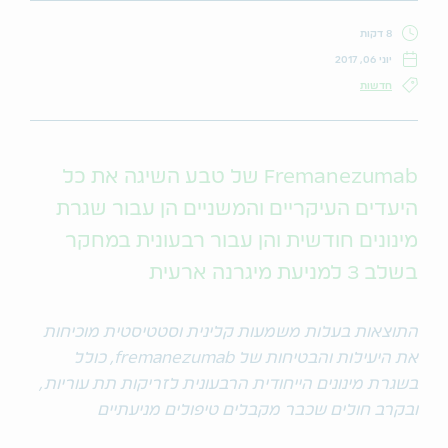
8 דקות
יוני 06, 2017
חדשות
Fremanezumab של טבע השיגה את כל
היעדים העיקריים והמשניים הן עבור שגרת
מינונים חודשית והן עבור רבעונית במחקר
בשלב 3 למניעת מיגרנה ארעית
התוצאות בעלות משמעות קלינית וסטטיסטית מוכיחות
את היעילות והבטיחות של fremanezumab, כולל
בשגרת מינונים הייחודית הרבעונית לזריקות תת עוריות,
ובקרב חולים שכבר מקבלים טיפולים
מניעתיים