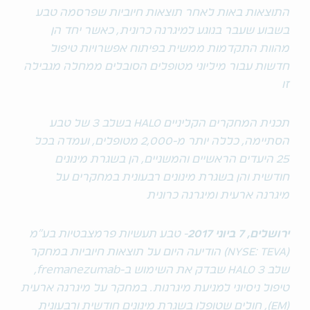
התוצאות באות לאחר תוצאות חיוביות שפרסמה טבע
בשבוע שעבר בנוגע למיגרנה כרונית, כאשר יחד הן
מהוות התקדמות ממשית בפיתוח אפשרויות טיפול
חדשות עבור מיליוני מטופלים הסובלים ממחלה מגבילה
זו
תכנית המחקרים הקליניים HALO בשלב 3 של טבע
הסתיימה, כללה יותר מ-2,000 מטופלים, ועמדה בכל
25 היעדים הראשיים והמשניים, הן בשגרת מינונים
חודשית והן בשגרת מינונים רבעונית במחקרים על
מיגרנה ארעית ומיגרנה כרונית
ירושלים, 7 ביוני 2017
- טבע תעשיות פרמצבטיות בע"מ
(NYSE: TEVA) הודיעה היום על תוצאות חיוביות במחקר
שלב 3 HALO שבדק את השימוש ב-fremanezumab,
טיפול ניסיוני למניעת מיגרנות. במחקר על מיגרנה ארעית
(EM), חולים שטופלו בשגרת מינונים חודשית ורבעונית