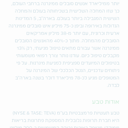
יותר ממיליארד אנשים סובלים ממיגרנה ברחבי העולם,
כך שזו המחלה השלישית בשכיחותה בעולם והמחלה
השישית המגבילה ביותר בעולם. בארה"ב, 5 המדינות
הגדולות באירופה וביפן כ-75 מיליון איש סובלים ממיגרנה
ארעית וכרונית, עם יותר מ-38 מיליון אמריקאים
הסובלים מהמחלה. מתוך כ-40% מהאנשים הסובלים
ממיגרנה אשר עבורם מתאים טיפול מניעתי, רק 13%
מקבלים טיפול כיום. עודנו נותר צורך רפואי משמעותי
בטיפולים המיועדים ספציפית למניעת מיגרנות. על פי
ניתוחים עדכניים, הנטל הכלכלי של המיגרנה על
המטופלים מגיע לכ-78 מיליארד דולר בשנה בארה"ב
לבדה.
אודות טבע
טבע תעשיות פרמצבטיות בע"מ (NYSE & TASE: TEVA)
היא חברת תרופות גלובלית המספקת פתרונות בריאות