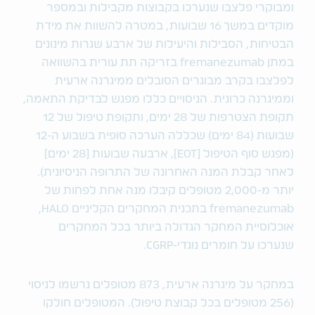
ומבוקרי פלצבו שנערכו בקבוצות מקבילות ובמספר
מוקדים במשך 16 שבועות, במטרה להשוות את מידת
הבטיחות, הסבילות והיעילות של ארבע שגרות מינונים
במתן fremanezumab בזריקה תת עורית בהשוואה
לפלצבו בקרב מבוגרים הסובלים ממיגרנה ארעית
וממיגרנה כרונית. הניסויים כללו מפגש לבדיקת התאמה,
תקופת הצטרפות של 28 ימים, ותקופת טיפול של 12
שבועות (84 ימים) שכללה הערכה סופית בשבוע ה-12
(מפגש סוף הטיפול [EOT], ארבעה שבועות [28 ימים]
לאחר קבלת המנה האחרונה של התרופה הניסיונית).
יותר מ-2,000 מטופלים קיבלו מנה אחת לפחות של
fremanezumab בתכנית המחקרים הקליניים HALO,
אוכלוסיית המחקר הגדולה ביותר בכל המחקרים
שנערכו על חומרים נוגדי-CGRP.
במחקר על מיגרנה ארעית, 873 מטופלים נרשמו לניסוי
(256 מטופלים בכל קבוצת טיפול). המטופלים חולקו