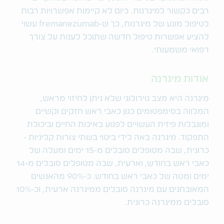
רבים כקשור למיגרנות. כיום לא קיימות אפשרויות רבות
לטיפול מונע של מיגרנות, כך ש-fremanezumab עשוי
להציע אפשרות טיפול חדשה שתוכל לענות על צורך
רפואי משמעותי.
אודות מיגרנה
מיגרנה היא מצב נוירולוגי שלא ניתן לחיזוי מראש,
המלווה בסימפטומים כגון כאבי ראש חזקים וקשיים
ומוגבלות פיזית העשויים לפגוע באיכות החיים וביכולת
התפקוד. מיגרנה באה לידי ביטוי בשתי צורות קליניות -
כרונית, שבה מטופלים סובלים מ-15 ימים ומעלה של
כאבי ראש בחודש, וארעית, שבה מטופלים סובלים מ-14
ימים ומטה של כאבי ראש בחודש. כ-90% מהאנשים
המאובחנים עם מיגרנה סובלים ממיגרנה ארעית, וכ-10%
סובלים ממיגרנה כרונית.