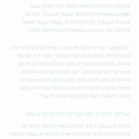
ממנהל המזון והתרופות האמריקאי (FDA) עבור
fremanezumab בהמשך השנה, הן עבור מיגרנה
ארעית והן עבור מיגרנה כרונית, וצופה לקבל אישור
ולהשיק את התרופה במחצית השנייה של 2018.
"ההשפעה הנוראית של מיגרנות לעתים קרובות לא זוכה
להתייחסות מספקת ברחבי העולם", אמר ד"ר מרסלו
ביגאל, המנהל הרפואי הראשי ומנהל פיתוח קליני של
מוצרים ייחודיים בטבע. "אנו מקווים שתכנית הפיתוח
הייחודית שלנו תוביל לכך שמטופלים יזכו באפשרות
טיפול חדשה, שיכולה לשמש כטיפול בודד או כטיפול
נלווה, ולעשות זאת במינון חודשי או רבעוני".
אודות תכנית המחקרים הקליניים HALO
הניסויים בשלב 3 של תכנית HALO לטיפול במיגרנה
ארעית ומיגרנה כרונית היו ניסויים אקראיים, כפולי סמיות