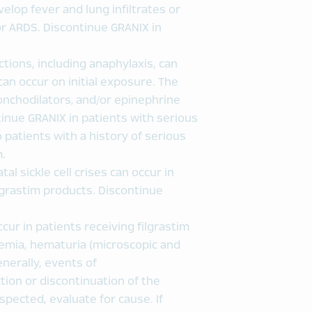
elop fever and lung infiltrates or
or ARDS. Discontinue GRANIX in
ctions, including anaphylaxis, can
can occur on initial exposure. The
ronchodilators‚ and/or epinephrine
inue GRANIX in patients with serious
 patients with a history of serious
m.
l sickle cell crises can occur in
ilgrastim products. Discontinue
cur in patients receiving filgrastim
emia, hematuria (microscopic and
enerally, events of
ion or discontinuation of the
spected, evaluate for cause. If