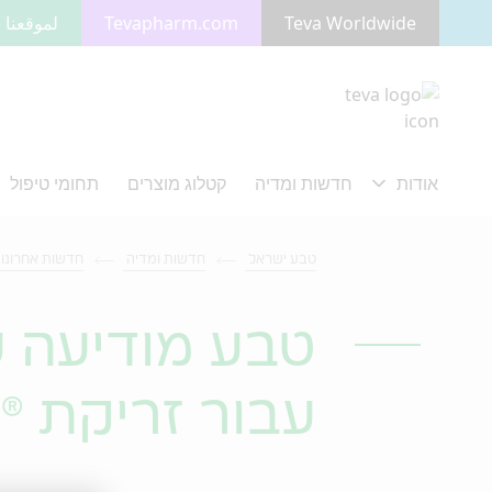
Teva Worldwide
Tevapharm.com
لموقعنا ب
מעבר לתוכן המרכזי
טבע ישראל
חדשות ומדיה
חדשות אחרונו
טבע מודיעה ע
עבור זריקת ®GRANIX בארה"ב