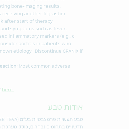
ting bone-imaging results.
s receiving another filgrastim
k after start of therapy.
s and symptoms such as fever,
ased inflammatory markers (e.g., c
Consider aortitis in patients who
own etiology. Discontinue GRANIX if
action:
Most common adverse
X
here.
אודות טבע
חדשניים בתחומים נבחרים, כולל מערכת ה