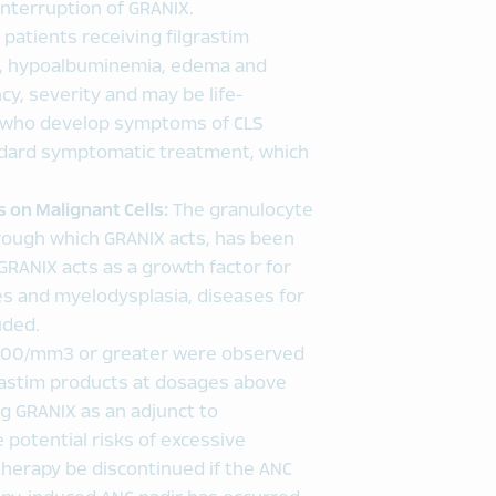
 interruption of GRANIX.
 patients receiving filgrastim
n, hypoalbuminemia, edema and
y, severity and may be life-
ts who develop symptoms of CLS
ndard symptomatic treatment, which
 on Malignant Cells:
The granulocyte
hrough which GRANIX acts, has been
 GRANIX acts as a growth factor for
es and myelodysplasia, diseases for
uded.
0‚000/mm3 or greater were observed
grastim products at dosages above
ng GRANIX as an adjunct to
potential risks of excessive
therapy be discontinued if the ANC