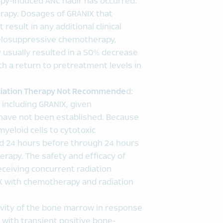
y-induced ANC nadir has occurred.
erapy. Dosages of GRANIX that
sult in any additional clinical
yelosuppressive chemotherapy‚
y usually resulted in a 50% decrease
with a return to pretreatment levels in
diation Therapy Not Recommende
d:
, including GRANIX, given
have not been established. Because
 myeloid cells to cytotoxic
od 24 hours before through 24 hours
erapy. The safety and efficacy of
eceiving concurrent radiation
X with chemotherapy and radiation
ivity of the bone marrow in response
 with transient positive bone-