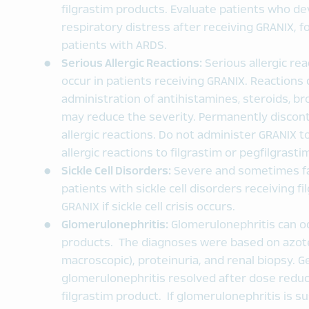
filgrastim products. Evaluate patients who dev
respiratory distress after receiving GRANIX, f
patients with ARDS.
Serious Allergic Reactions:
Serious allergic rea
occur in patients receiving GRANIX. Reactions 
administration of antihistamines‚ steroids‚ b
may reduce the severity. Permanently discont
allergic reactions. Do not administer GRANIX to
allergic reactions to filgrastim or pegfilgrasti
Sickle Cell Disorders:
Severe and sometimes fata
patients with sickle cell disorders receiving f
GRANIX if sickle cell crisis occurs.
Glomerulonephritis:
Glomerulonephritis can oc
products. The diagnoses were based on azot
macroscopic), proteinuria, and renal biopsy. G
glomerulonephritis resolved after dose reduct
filgrastim product. If glomerulonephritis is su