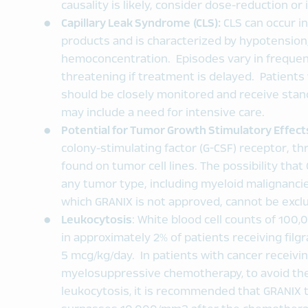
causality is likely, consider dose-reduction or
Capillary Leak Syndrome (CLS):
CLS can occur in
products and is characterized by hypotensio
hemoconcentration. Episodes vary in frequenc
threatening if treatment is delayed. Patien
should be closely monitored and receive sta
may include a need for intensive care.
Potential for Tumor Growth Stimulatory Effects
colony-stimulating factor (G-CSF) receptor, t
found on tumor cell lines. The possibility that
any tumor type, including myeloid malignanci
which GRANIX is not approved, cannot be excl
Leukocytosis
: White blood cell counts of 10
in approximately 2% of patients receiving fil
5 mcg/kg/day. In patients with cancer receivi
myelosuppressive chemotherapy‚ to avoid the 
leukocytosis‚ it is recommended that GRANIX 