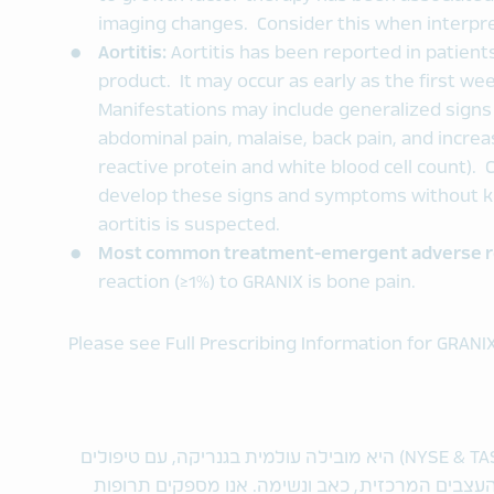
imaging changes. Consider this when interpre
Aortitis:
Aortitis has been reported in patient
product. It may occur as early as the first wee
Manifestations may include generalized sign
abdominal pain, malaise, back pain, and incre
reactive protein and white blood cell count). 
develop these signs and symptoms without kn
aortitis is suspected.
Most common treatment-emergent adverse re
reaction (≥1%) to GRANIX is bone pain.
Please see Full Prescribing Information for GRANI
טבע תעשיות פרמצבטיות בע"מ (NYSE & TASE: TEVA) היא מובילה עולמית בגנריקה, עם טיפולים
עצבים המרכזית, כאב ונשימה. אנו מספקים תרופות