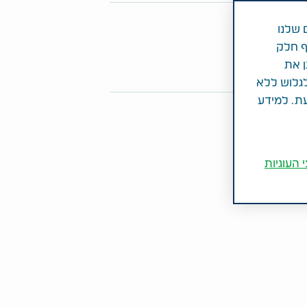
פו מאמר זה
 שלנו
ף חלק
Share on Twitter
Share on LinkedIn
Share on Facebook
ן את
לגלוש ללא
עת. למידע
 העוגיות