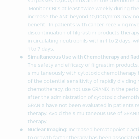
surpasses 10‚000/mm3 after the chemotherap
Monitor CBCs at least twice weekly during th
increase the ANC beyond 10‚000/mm3 may not re
benefit. In patients with cancer receiving m
discontinuation of filgrastim products therap
in circulating neutrophils within 1 to 2 days‚ 
1 to 7 days.
Simultaneous Use with Chemotherapy and Ra
The safety and efficacy of filgrastim products
simultaneously with cytotoxic chemotherapy 
of the potential sensitivity of rapidly dividing
chemotherapy‚ do not use GRANIX in the peri
after the administration of cytotoxic chemoth
GRANIX have not been evaluated in patients r
therapy. Avoid the simultaneous use of GRANI
therapy.
Nuclear Imaging:
Increased hematopoietic act
to growth factor therapy has been associated