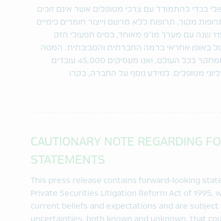
ולי בכדי להתמודד עם צרכי מטופלים אשר אינם זוכים
רופות מקור, תרופות ללא מרשם וייצור חומרים כימיים
פעילים, ובונים על גבי מורשת בת יותר מ-115 שנה עם מערך מו"פ מאוחד, בסיס תפעולי חזק
עול באופן אחראי ברמה החברתית והסביבתית. המטה
שלנו ממוקם בישראל, יש לנו מתקני ייצור ומחקר בכל העולם, ואנו מעסיקים 45,000 עובדים
וני מטופלים. למידע נוסף על החברה, בקרו
CAUTIONARY NOTE REGARDING F
STATEMENTS
This press release contains forward-looking sta
Private Securities Litigation Reform Act of 1995
current beliefs and expectations and are subject 
uncertainties, both known and unknown, that coul