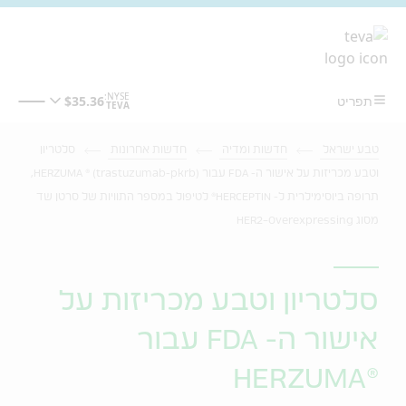
מעבר לתוכן המרכזי
טבע ישראל
חדשות ומדיה
חדשות אחרונות
סלטריון
וטבע מכריזות על אישור ה- FDA עבור HERZUMA ® (trastuzumab-pkrb),
תרופה ביוסימילרית ל- HERCEPTIN® לטיפול במספר התוויות של סרטן שד
מסוג HER2-Overexpressing
סלטריון וטבע מכריזות על
אישור ה- FDA עבור
®HERZUMA