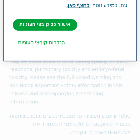
עת. למידע נוסף
לחצ\י כאן.
בכיר, מנהל החטיבה המסחרית בצפון אמריקה בטבע.
"הוספת HERZUMA לפורטפוליו הביוסימילרי שלנו
יאפשר לנו למנף את החוזקות שלנו הן באונקלוגיה והן
אישור כל קובצי העוגיות
בגנריקה."
הגדרות קובצי העוגיות
Trastuzumab products have a Boxed Warning
which states that treatment with trastuzumab
may be associated with cardiomyopathy, infusion
reactions, pulmonary toxicity and embryo-fetal
toxicity. Please see the full Boxed Warning and
additional Important Safety Information in this
release and accompanying Prescribing
Information.
סלטריון וטבע תעשיות פרמצבטיות בע"מ נכנסו לשותפות
בלעדית באוקטובר 2016 במטרה למסחר את
HERZUMA בארה"ב ובקנדה.