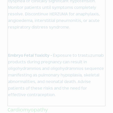
dyspnea or clinically significant hypotension.
Monitor patients until symptoms completely
resolve. Discontinue HERZUMA for anaphylaxis,
angioedema, interstitial pneumonitis, or acute
respiratory distress syndrome.
Embryo Fetal Toxicity -
Exposure to trastuzumab
products during pregnancy can result in
oligohydramnios and oligohydramnios sequence
manifesting as pulmonary hypoplasia, skeletal
abnormalities, and neonatal death. Advise
patients of these risks and the need for
effective contraception.
Cardiomyopathy