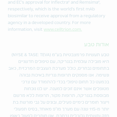
and EC’s approval for Inflectra® and Remsima®,
respectively, which is the world’s first mAb
biosimilar to receive approval from a regulatory
agency in a developed country. For more
information, visit
www.celltrion.com.
אודות טבע
טבע תעשיות פרמצבטיות בע"מ (NYSE & TASE: TEVA)
היא מובילה עולמית בגנריקה, עם טיפולים חדשניים
בתחומים נבחרים, כולל מערכת העצבים המרכזית, כאב
ונשימה. אנו מספקים תרופות גנריות באיכות גבוהה
בכמעט כל תחום טיפולי בכדי להתמודד עם צרכי
מטופלים אשר אינם זוכים למענה. יש לנו נוכחות
מבוססת בגנריקה, תרופות מקור, תרופות ללא מרשם
וייצור חומרים כימיים פעילים, ובונים על גבי מורשת בת
יותר מ-115 שנה עם מערך מו"פ מאוחד, בסיס תפעולי
חזק ותשתית גלובלית נרחבת. אנו חותרים לפעול באופן