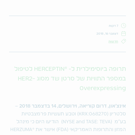
7 דקות
דצמבר 16, 2018
חדשות
תרופה ביוסימילרית ל- ®HERCEPTIN לטיפול
במספר התוויות של סרטן שד מסוג HER2-
Overexpressing
אינצ'און, דרום קוריאה, וירושלים, 14 בדצמבר 2018
–
סלטריון (KRX:068270) וטבע תעשיות פרמצבטיות
בע"מ (NYSE and TASE: TEVA) הודיעו היום כי מינהל
המזון והתרופות האמריקאי (FDA) אישר את
®
HERZUMA