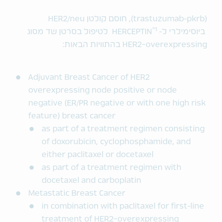
(trastuzumab-pkrb), חוסם קולטן HER2/neu
®
1
ביוסימילרי ל- HERCEPTIN
לטיפול בסרטן שד מסוג
HER2-overexpressing בהתוויות הבאות:
Adjuvant Breast Cancer of HER2
overexpressing node positive or node
negative (ER/PR negative or with one high risk
feature) breast cancer
as part of a treatment regimen consisting
of doxorubicin, cyclophosphamide, and
either paclitaxel or docetaxel
as part of a treatment regimen with
docetaxel and carboplatin
Metastatic Breast Cancer
in combination with paclitaxel for first-line
treatment of HER2-overexpressing