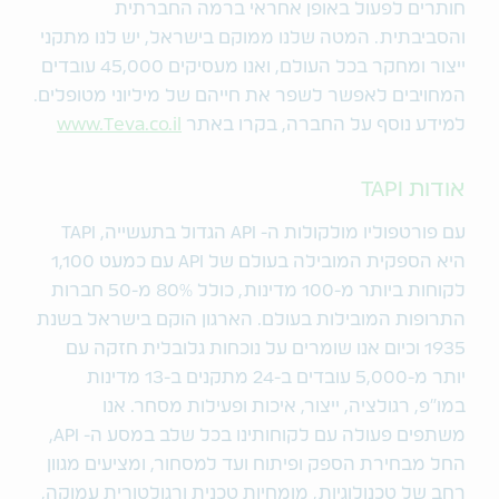
חותרים לפעול באופן אחראי ברמה החברתית
והסביבתית. המטה שלנו ממוקם בישראל, יש לנו מתקני
ייצור ומחקר בכל העולם, ואנו מעסיקים 45,000 עובדים
המחויבים לאפשר לשפר את חייהם של מיליוני מטופלים.
למידע נוסף על החברה, בקרו באתר
www.Teva.co.il
אודות TAPI
עם פורטפוליו מולקולות ה- API הגדול בתעשייה, TAPI
היא הספקית המובילה בעולם של API עם כמעט 1,100
לקוחות ביותר מ-100 מדינות, כולל 80% מ-50 חברות
התרופות המובילות בעולם. הארגון הוקם בישראל בשנת
1935 וכיום אנו שומרים על נוכחות גלובלית חזקה עם
יותר מ-5,000 עובדים ב-24 מתקנים ב-13 מדינות
במו"פ, רגולציה, ייצור, איכות ופעילות מסחר. אנו
משתפים פעולה עם לקוחותינו בכל שלב במסע ה- API,
החל מבחירת הספק ופיתוח ועד למסחור, ומציעים מגוון
רחב של טכנולוגיות, מומחיות טכנית ורגולטורית עמוקה,