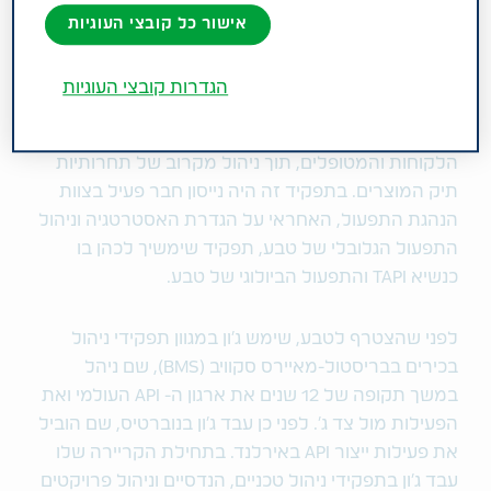
את לקוחותינו ברחבי העולם".
אישור כל קובצי העוגיות
נייסון הצטרף לטבע בשנת 2015 כסמנכ"ל בכיר של
הגדרות קובצי העוגיות
התפעול הטכני האירופאי ועבד בשיתוף פעולה הדוק עם
ארגוני המסחר והמו"פ של החברה כדי לענות על צרכי
הלקוחות והמטופלים, תוך ניהול מקרוב של תחרותיות
תיק המוצרים. בתפקיד זה היה נייסון חבר פעיל בצוות
הנהגת התפעול, האחראי על הגדרת האסטרטגיה וניהול
התפעול הגלובלי של טבע, תפקיד שימשיך לכהן בו
כנשיא TAPI והתפעול הביולוגי של טבע.
לפני שהצטרף לטבע, שימש ג'ון במגוון תפקידי ניהול
בכירים בבריסטול-מאיירס סקוויב (BMS), שם ניהל
במשך תקופה של 12 שנים את ארגון ה- API העולמי ואת
הפעילות מול צד ג'. לפני כן עבד ג'ון בנוברטיס, שם הוביל
את פעילות ייצור API באירלנד. בתחילת הקריירה שלו
עבד ג'ון בתפקידי ניהול טכניים, הנדסיים וניהול פרויקטים