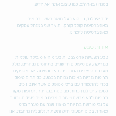
בסנדוז בארה"ב, כגון עיצוב אתר API חדש.
יליד אירלנד, ג'ון הוא בעל תואר ראשון בכימיה
מאוניברסיטת קולג' קורק, ותואר שני במנהל עסקים
מאוניברסיטת לימריק.
אודות טבע
טבע תעשיות פרמצבטיות בע"מ היא מובילה עולמית
בגנריקה, עם טיפולים חדשניים בתחומים נבחרים, כולל
מערכת העצבים המרכזית, כאב ונשימה. אנו מספקים
תרופות גנריות באיכות גבוהה בכמעט כל תחום טיפולי
בכדי להתמודד עם צרכי מטופלים אשר אינם זוכים
למענה. יש לנו נוכחות מבוססת בגנריקה, תרופות מקור,
תרופות ללא מרשם וייצור חומרים כימיים פעילים, ובונים
על גבי מורשת בת יותר מ-115 שנה עם מערך מו"פ
מאוחד, בסיס תפעולי חזק ותשתית גלובלית נרחבת. אנו