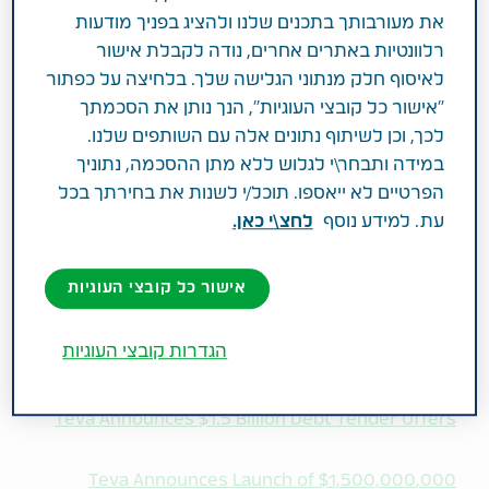
2.2% ועומדות לפירעון ב-2021 וכן של אגרות חוב של
את מעורבותך בתכנים שלנו ולהציג בפניך מודעות
החברה הנושאות קופון של 3.65% ועומדות לפירעון
רלוונטיות באתרים אחרים, נודה לקבלת אישור
ב-2021, בסכום כולל של עד 1.5 מיליארד דולר (בניכוי
לאיסוף חלק מנתוני הגלישה שלך. בלחיצה על כפתור
ריבית שנצברה ולא שולמה אך כולל פרמיה בגין המכרז);
"אישור כל קובצי העוגיות", הנך נותן את הסכמתך
ב) לשלם עמלות והוצאות בקשר עם ההנפקה כאמור; ג)
לכך, וכן לשיתוף נתונים אלה עם השותפים שלנו.
ככל שתהיה תמורה שלא נוצלה היא תשמש לצרכיה
במידה ותבחר\י לגלוש ללא מתן ההסכמה, נתוניך
הכלליים של החברה, ובכלל זה יכול שתשמש גם
הפרטיים לא ייאספו. תוכל/י לשנות את בחירתך בכל
לתשלום חוב.
עת. למידע נוסף
לחצ\י כאן.
יתר תנאי ההנפקה והמכרז מפורטים במסמכים שהופצו
אישור כל קובצי העוגיות
היום על ידי החברה.
הגדרות קובצי העוגיות
לקריאה מורחבת באנגלית:
Teva Announces $1.5 Billion Debt Tender Offers
Teva Announces Launch of $1,500,000,000