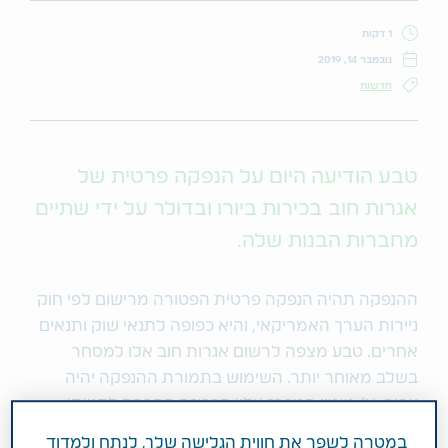
1 דקות
נובמבר 14, 2019
חדשות
טבע הודיעה היום על הנפקה פרטית של
אגרות חוב בכירות ביורו ובדולר על ידי שתיים
מחברות הבנות שלה.
ההנפקה תהיה הנפקה פרטית הפטורה מרישום לפי חוק
ניירות הערך האמריקאי, והיא כפופה לתנאי שוק ותנאים
אחרים. טבע מצפה לרשום אגרות חוב אלו למסחר
בשלב מאוחר יותר. השימוש בתמורת ההנפקה יהיה
עבור: א) מימון המכרז עליו הכריזה החברה לקנייתן,
במזומן, של אגרות חוב של החברה הנושאות קופון של
במטרה לשפר את חווית הגלישה שלך, לנתח ולמדוד