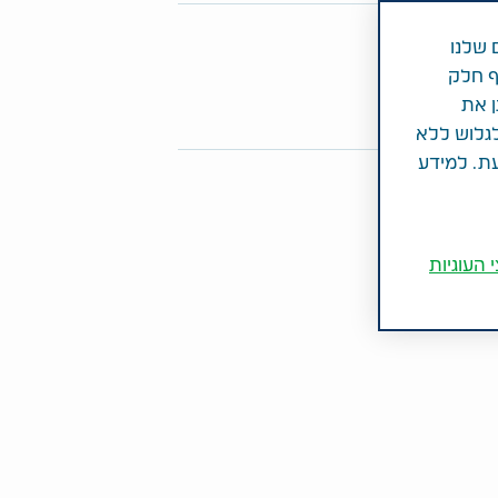
פו מאמר זה
 שלנו
ף חלק
Share on Twitter
Share on LinkedIn
Share on Facebook
ן את
לגלוש ללא
עת. למידע
 העוגיות