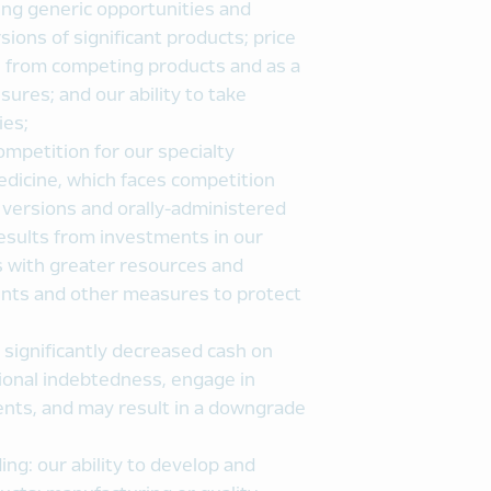
ing generic opportunities and
sions of significant products; price
th from competing products and as a
ures; and our ability to take
ies;
ompetition for our specialty
edicine, which faces competition
c versions and orally-administered
results from investments in our
s with greater resources and
tents and other measures to protect
 significantly decreased cash on
itional indebtedness, engage in
ents, and may result in a downgrade
ing: our ability to develop and