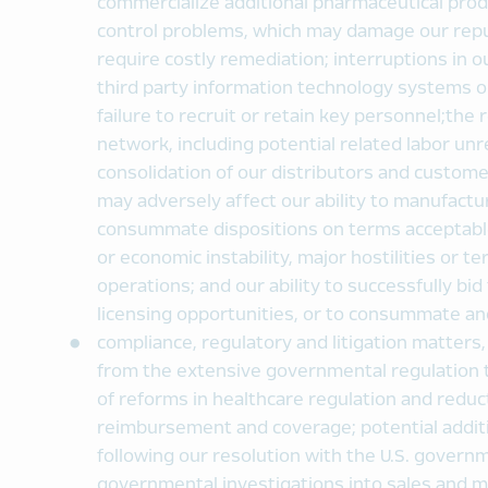
commercialize additional pharmaceutical prod
control problems, which may damage our reput
require costly remediation; interruptions in o
third party information technology systems or
failure to recruit or retain key personnel;the
network, including potential related labor unr
consolidation of our distributors and customer
may adversely affect our ability to manufactur
consummate dispositions on terms acceptable t
or economic instability, major hostilities or t
operations; and our ability to successfully bid 
licensing opportunities, or to consummate and
compliance, regulatory and litigation matters,
from the extensive governmental regulation t
of reforms in healthcare regulation and reduct
reimbursement and coverage; potential addi
following our resolution with the U.S. governm
governmental investigations into sales and mar