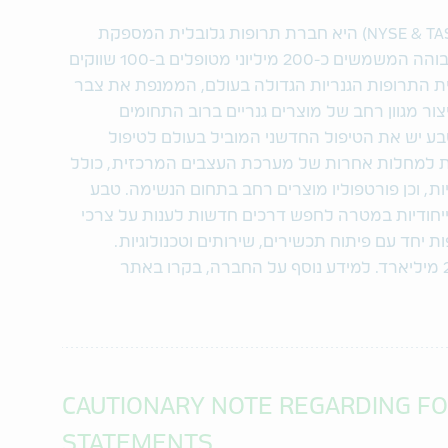
טבע תעשיות פרמצבטיות בע"מ (NYSE & TASE: TEVA) היא חברת תרופות גלובלית המספקת
פתרונות בריאות ממוקדי-מטופל באיכות גבוהה המשמשים כ-200 מיליוני מטופלים ב-100 שווקים
ית התרופות הגנריות הגדולה בעולם, הממנפת את צבר
מ-1,800 מולקולות לייצור מגוון רחב של מוצרים גנריים ברוב התחומים
טבע יש את הטיפול החדשני המוביל בעולם לטיפול
ת למחלות אחרות של מערכת העצבים המרכזית, כולל
יות, וכן פורטפוליו מוצרים רחב בתחום הנשימה. טבע
ייחודיות במטרה לחפש דרכים חדשות לענות על צרכי
ת יחד עם פיתוח תכשירים, שירותים וטכנולוגיות.
CAUTIONARY NOTE REGARDING F
STATEMENTS