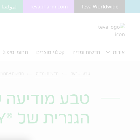
Teva Worldwide
Tevapharm.com
لموقعنا ب
מעבר לתוכן המרכזי
טבע ישראל
חדשות ומדיה
חדשות אחרונו
טבע מודיעה 
הגנרית של ®PATADAY בארה"ב