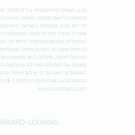
מדי יום. טבע, שבסיסה בישראל, היא יצרנ
מוצריה הכולל יותר 
הטיפוליים. בתחום התרופות הייחודיות, ל
בטרשת נפוצה וכן תכניות מחקר מתקדמו
הפרעות תנועה, מיגרנה, כאב ותופעות ניוונ
ממנפת את יכולותיה בגנריקה ובתרופות ה
המטופלים, וזאת על ידי שילוב פיתוח תרופו
הכנסות טבע בשנת 2016 הסתכמו ב-21.9$ מיליארד. למידע נוסף על החברה, בקרו באתר
www.tevapharm.com
ORWARD-LOOKING