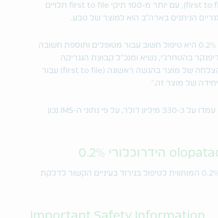
ומובילה בהזדמנויות השקה בבלעדיות (first to file), עם יותר מ-100 תיקי first to file תלויים
"תמיסת העיניים olopatadine הידרוכלורי 0.2% היא טיפול חשוב עבור מטופלים ותוספת חשובה
דיפנקר בהטחרג'י, נשיא ומנכ"ל קבוצת הגנריקה
הגלובלית של טבע. "השקה זו מהווה עוד הצלחה של מוצר בהגשה ראשונה (first to file) עבור
ידה של מוצר זה."
המכירות השנתיות של Pataday® בארה"ב עמדו על כ-330 מיליון דולר, על פי נתוני ה-IMS נכון
תמיסת העיניים olopatadine הידרוכלורי 0.2% המותווית לטיפול בגירוד בעיניים הקשור לדלקת
Important Safety Information