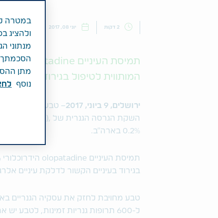
במטרה לש
2 דקות
יוני 08, 2017
חדשות
ולהציג בפ
מנתוני הג
הסכמתך לכ
מתן ההסכמ
המותווית לטיפול בגירוד בעיניים 
נוסף
לחצ\
ירושלים, 9 ביוני, 2017
השקת הגרסה הגנרית 
0.2% בארה"ב.
בגירוד בעיניים הקשור לדלקת עיניים אלרג
טבע מחויבת לחזק את עסקיה הגנריים באמ