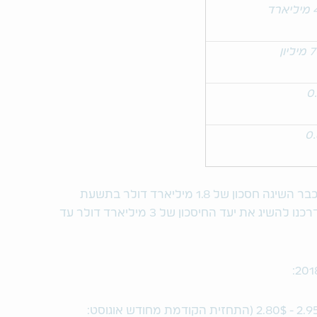
רד
יון
0
0
תכנית הרה-ארגון וההתייעלות מתקדמת וכבר השיגה חסכון של 1.8 מיליארד דולר בתשעת
החודשים הראשונים של שנת 2018 ואנו בדרכנו להשיג את יעד החיסכון של 3 מיליארד דולר עד
רווח למניה על בסיס non-GAAP של 2.95$ - 2.80$ (התחזית הקודמת מחודש אוגוסט: