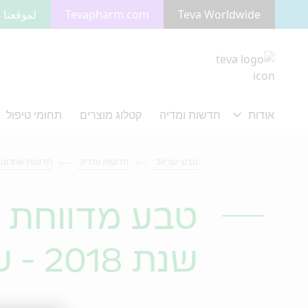
Teva Worldwide
Tevapharm.com
لموقعنا ب
מעבר לתוכן המרכזי
טבע ישראל
חדשות ומדיה
חדשות אחרונו
טבע מדווחת ע
שנת 2018 - עיקרי ההודעה