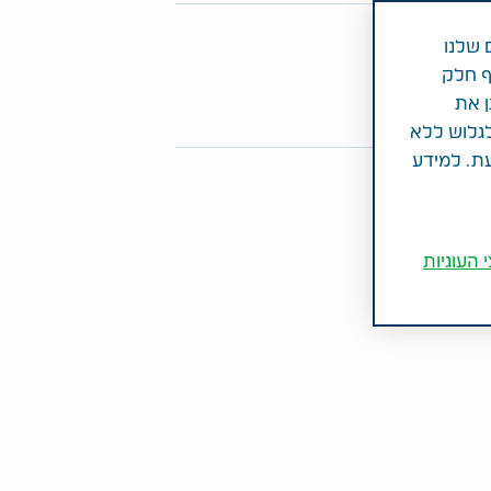
פו מאמר זה
 שלנו
ף חלק
Share on Twitter
Share on LinkedIn
Share on Facebook
ן את
לגלוש ללא
עת. למידע
 העוגיות