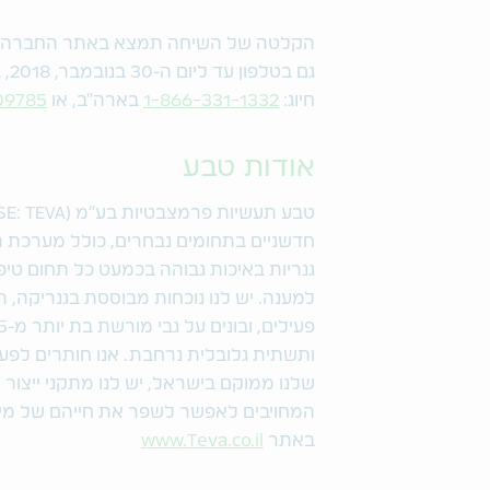
גם בטלפון עד ליום ה-30 בנובמבר, 2018, בשעה 9:00 בבוקר שעון מזרח ארה"ב, על ידי
חיוג:
1-866-331-1332
בארה"ב, או
 (0) 44+
אודות טבע
חדשניים בתחומים נבחרים, כולל מערכת ה
גנריות באיכות גבוהה בכמעט כל תחום טיפ
למענה. יש לנו נוכחות מבוססת בגנריקה, ת
ותשתית גלובלית נרחבת. אנו חותרים לפ
המחויבים לאפשר לשפר את חייהם של מילי
באתר
www.Teva.co.il