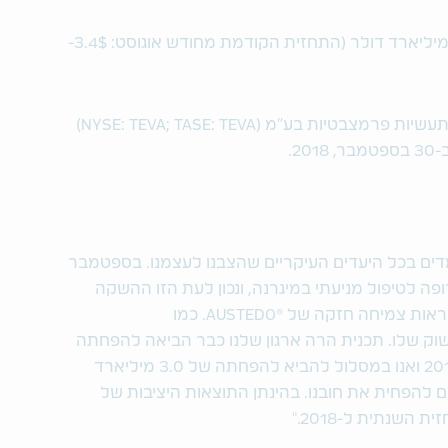
תזרים המזומנים החופשי 3.8$ - 3.6$ מיליארד דולר (התחזית הקודמת מחודש אוגוסט: 3.4$-
- טבע תעשיות פרמצבטיות בע"מ (NYSE: TEVA; TASE: TEVA)
2.
מדים בכל היעדים העיקריים שהצבנו לעצמנו. בספטמבר
ופה לטיפול מניעתי במיגרנה, ונכון לעת הזו ההשקה
ראות צמיחה חזקה של
®
AUSTEDO. כמו
תח השוק שלו. תכנית הרה ארגון שלנו כבר הביאה להפחתה
בעלויות בגובה 1.8 מיליארד דולר בשנת 2018 ואנו במסלול להביא להפחתה של 3.0 מיליארד
אנו ממשיכים להפחית את חובנו. בהינתן התוצאות היציבות של
השנתית ל-2018."