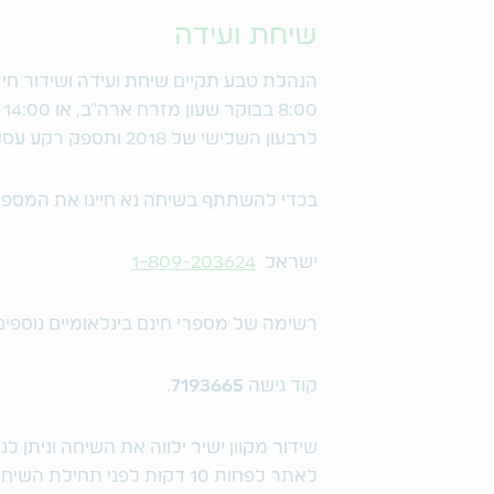
שיחת ועידה
0
לרבעון השלישי של 2018 ותספק רקע עסקי כללי. פרק שאלות ותשובות יתקיים בתום המצגת.
בכדי להשתתף בשיחה נא חייגו את המספרים הבאים (לפחות 0
ישראל
1-809-203624
רשימה של מספרי חינם בינלאומיים נוספים
קוד גישה
7193665
.
שידור מקוון ישיר ילווה את השיחה וניתן 
לאתר לפחות 10 דקות לפני תחילת השיחה בכדי לאפשר זמן להורדת התוכנה המתאימה.