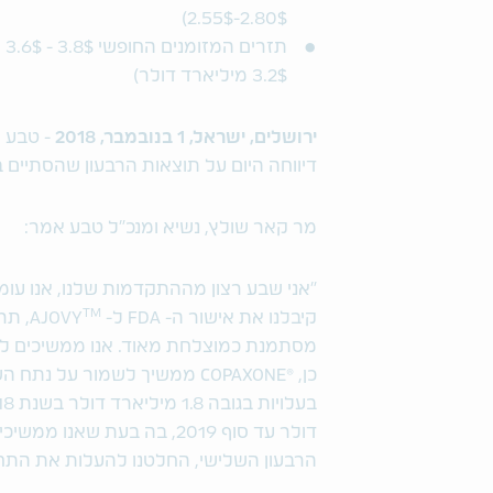
2.80$-2.55$)
3.2$ מיליארד דולר)
ירושלים, ישראל, 1 בנובמבר, 2018
דיווחה היום על תוצאות הרבעון שהסתיים ב-30 בספטמבר, 018
מר קאר שולץ, נשיא ומנכ"ל טבע אמר:
"אני שבע רצון מההתקדמות שלנו, אנו עו
TM
קיבלנו את אישור ה- FDA ל- AJOVY
, תר
מסתמנת כמוצלחת מאוד. אנו ממשיכים ל
כן,
®
COPAXONE ממשיך לשמור על נ
דולר עד סוף 2019, בה בעת ש
הרבעון השלישי, החלטנו להעלות את התחזית 