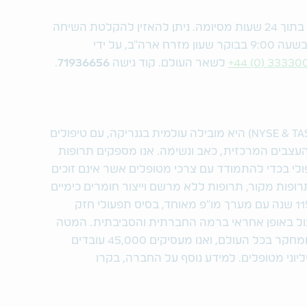
הקלטה של השיחה תמצא באתר החברה בתוך 24 שעות מסיומה. ניתן להאזין להקלטת השיחה
3333009785
לשאר העולם. קוד גישה
71936656
.
טבע תעשיות פרמצבטיות בע"מ (NYSE & TASE: TEVA) היא מובילה עולמית בגנריקה, עם טיפולים
עצבים המרכזית, כאב ונשימה. אנו מספקים תרופות
ולי בכדי להתמודד עם צרכי מטופלים אשר אינם זוכים
רופות מקור, תרופות ללא מרשם וייצור חומרים כימיים
פעילים, ובונים על גבי מורשת בת יותר מ-115 שנה עם מערך מו"פ מאוחד, בסיס תפעולי חזק
עול באופן אחראי ברמה החברתית והסביבתית. המטה
שלנו ממוקם בישראל, יש לנו מתקני ייצור ומחקר בכל העולם, ואנו מעסיקים 45,000 עובדים
וני מטופלים. למידע נוסף על החברה, בקרו