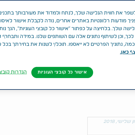
שת
פר את חווית הגלישה שלך, לנתח ולמדוד את מעורבותך בתכנים
ניך מודעות רלוונטיות באתרים אחרים, נודה לקבלת אישור לאיסו
לישה שלך. בלחיצה על כפתור "אישור כל קובצי העוגיות", הנך נות
ך, וכן לשיתוף נתונים אלה עם השותפים שלנו. במידה ותבחר\י 
להלן כותרות ההודעה של טבע לרבעון השלישי של שנת 2018. הודעת עיתונות
ה, נתוניך הפרטיים לא ייאספו. תוכל/י לשנות את בחירתך בכל 
רגום לצרכי נוחות בלבד של כותרות
י כאן.
המלאים, אנא פנו להודעה באנגלית
הודעה הקובע הינו נוסח ההודעה בשפה
הגדרות קובצי
אישור כל קובצי העוגיות
זמינים אתכם לצפות במצגת ולהאזין לשיחת
 14:00 זמן ישראל.
 שלישי, 2018