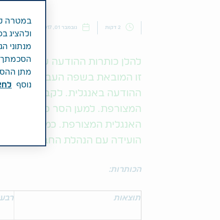
במטרה לש
2 דקות
נובמבר 01, 2017
חדשות
ולהציג בפ
מנתוני הג
הסכמתך לכ
מתן ההסכמ
זו המובאת בשפה העברית מהווה ת
נוסף
לחצ\
ההודעה באנגלית. לקבלת הפרטים 
המצורפת. למען הסר ספק, נוסח ה
האנגלית המצורפת. כמו כן, אנו מ
הועידה עם הנהלת החברה שתתקיים היום בשעה
הכותרות:
תוצאות
רבעון