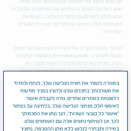
אנו גאים להציג את תוצאות FOCUS בפני קהל עולמי.
מגוון רחב של נתונים זה מדגיש את המחויבות הגלובלית
שלנו לסייע לחולים עם טיפול במיגרנה, כמו גם את
המנהיגות שלנו בתחום הטיפולי של מערכת העצבים
המרכזית.
מחקר FOCUS העריך את היעילות והבטיחות של טיפול
רבעוני וחודשי ב -fremanezumab בהשוואה לפלסבו
בקרב חולים בוגרים עם מיגרנה ותיעדו תגובה לא
מספקת ל 2-4 שיעורים של טיפולים מונעים קודמים.
נתוני FOCUS נוספים שיוצגו ב- WCN כוללים נתונים על
במטרה לשפר את חווית הגלישה שלך, לנתח ולמדוד
היפוך ממיגרנה כרונית לאפיזודית, נתונים על הסיכויים
את מעורבותך בתכנים שלנו ולהציג בפניך מודעות
להשגת שיעורי תגובה משמעותיים ב- fremanezumab
רלוונטיות באתרים אחרים, נודה לקבלת אישור
בהשוואה לפלסבו, וניתוח המדגים ירידה משמעותית
לאיסוף חלק מנתוני הגלישה שלך. בלחיצה על כפתור
בשכיחות ההילה במיגרנה בקרב חולים שטופלו עם
"אישור כל קובצי העוגיות", הנך נותן את הסכמתך
fremanezumab לעומת פלצבו.
לכך, וכן לשיתוף נתונים אלה עם השותפים שלנו.
במידה ותבחר\י לגלוש ללא מתן ההסכמה, נתוניך