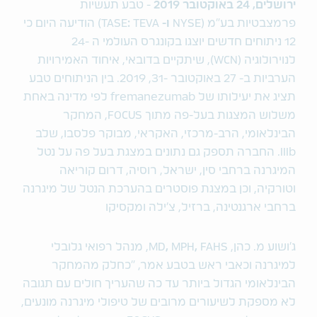
ירושלים, 24 באוקטובר 2019
- טבע תעשיות
פרמצבטיות בע"מ (NYSE
ו-
:
TASE
TEVA) הודיעה היום כי
12 ניתוחים חדשים יוצגו בקונגרס העולמי ה -24
לנוירולוגיה (WCN), שיתקיים בדובאי, איחוד האמירויות
הערביות ב- 27 באוקטובר -31, 2019. בין הניתוחים טבע
תציג את יעילותו של fremanezumab לפי מדינה באחת
משלוש המצגות בעל-פה מתוך FOCUS, המחקר
הבינלאומי, הרב-מרכזי, האקראי, מבוקר פלסבו, שלב
IIIb. החברה תספק גם נתונים במצגת בעל פה על נטל
המיגרנה ברחבי סין, ישראל, רוסיה, דרום קוריאה
וטורקיה, וכן במצגת פוסטרים בהערכת הנטל של מיגרנה
ברחבי ארגנטינה, ברזיל, צ'ילה ומקסיקו
ג'ושוע מ. כהן, MD
,
MPH
,
FAHS, מנהל רפואי גלובלי
למיגרנה וכאבי ראש בטבע אמר, "כחלק מהמחקר
הבינלאומי הגדול ביותר עד כה שהעריך חולים עם תגובה
לא מספקת לשיעורים מרובים של טיפולי מיגרנה מונעים,