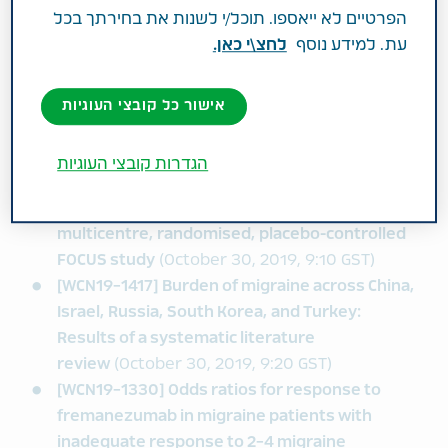
להלן מבחר תקצירים שנתקבלו להצגה במהלך IHC
הפרטיים לא ייאספו. תוכל/י לשנות את בחירתך בכל
השנה:
עת. למידע נוסף
לחצ\י כאן.
Oral Presentations:
אישור כל קובצי העוגיות
[WCN19-1409] Efficacy of fremanezumab by
country in patients with documented
הגדרות קובצי העוגיות
inadequate response to 2-4 classes of
migraine preventive medications in the
multicentre, randomised, placebo-controlled
FOCUS study
(October 30, 2019, 9:10 GST)
[WCN19-1417] Burden of migraine across China,
Israel, Russia, South Korea, and Turkey:
Results of a systematic literature
review
(October 30, 2019, 9:20 GST)
[WCN19-1330] Odds ratios for response to
fremanezumab in migraine patients with
inadequate response to 2-4 migraine