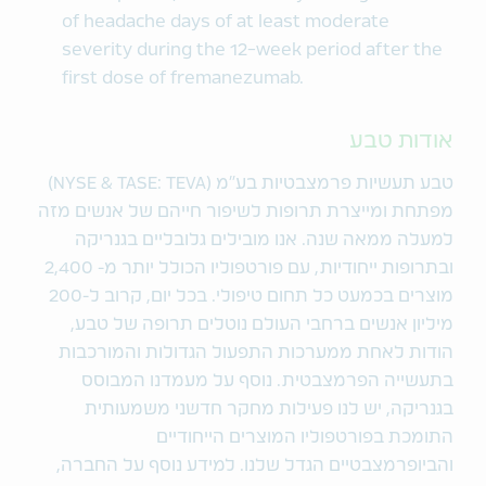
of headache days of at least moderate
severity during the 12-week period after the
first dose of fremanezumab.
אודות טבע
טבע תעשיות פרמצבטיות בע"מ (NYSE & TASE: TEVA)
מפתחת ומייצרת תרופות לשיפור חייהם של אנשים מזה
למעלה ממאה שנה. אנו מובילים גלובליים בגנריקה
ובתרופות ייחודיות, עם פורטפוליו הכולל יותר מ- 2,400
מוצרים בכמעט כל תחום טיפולי. בכל יום, קרוב ל-200
מיליון אנשים ברחבי העולם נוטלים תרופה של טבע,
הודות לאחת ממערכות התפעול הגדולות והמורכבות
בתעשייה הפרמצבטית. נוסף על מעמדנו המבוסס
בגנריקה, יש לנו פעילות מחקר חדשני משמעותית
התומכת בפורטפוליו המוצרים הייחודיים
והביופרמצבטיים הגדל שלנו. למידע נוסף על החברה,