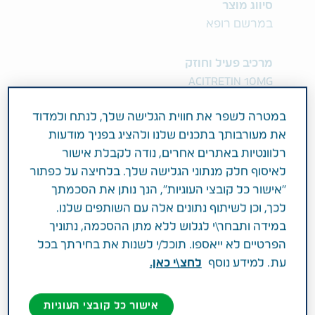
סיווג מוצר
במרשם רופא
מרכיב פעיל וחוזק
ACITRETIN 10MG
במטרה לשפר את חווית הגלישה שלך, לנתח ולמדוד
תחום טיפול
את מעורבותך בתכנים שלנו ולהציג בפניך מודעות
אחר
רלוונטיות באתרים אחרים, נודה לקבלת אישור
לאיסוף חלק מנתוני הגלישה שלך. בלחיצה על כפתור
פעילות רפואית
"אישור כל קובצי העוגיות", הנך נותן את הסכמתך
לכך, וכן לשיתוף נתונים אלה עם השותפים שלנו.
לטיפול בליקויים חמורים של העור, הכוללים
במידה ותבחר\י לגלוש ללא מתן ההסכמה, נתוניך
התעבות העור והופעת קשקשים, כגון פסוריאזיס,
הפרטיים לא ייאספו. תוכל/י לשנות את בחירתך בכל
קשקשת (אכטיוזיס) וקרנת (קרתוזיס). ניאוטיגאזון
עת. למידע נוסף
לחצ\י כאן.
מאפשרת גדילה רגילה יותר של העור. קבוצה
תרפויטית: רטינואידים (נגזרות של ויטמין A).
אישור כל קובצי העוגיות