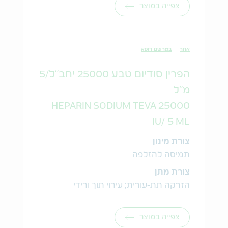
צפייה במוצר
אחר
במרשם רופא
הפרין סודיום טבע 25000 יחב"ל/5
מ"ל
HEPARIN SODIUM TEVA 25000
IU/ 5 ML
צורת מינון
תמיסה להזלפה
צורת מתן
הזרקה תת-עורית; עירוי תוך ורידי
צפייה במוצר