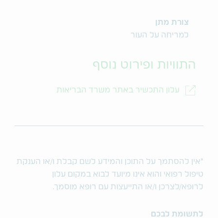
צורת מתן
למריחה על העור
התוויות ופירוט נוסף
עלון התכשיר באתר משרד הבריאות
*אין להסתמך על התוכן והמידע לשם קבלת ו/או הענקת
טיפול רפואי והוא אינו מיועד לבוא במקום עלון
לרופא/לצרכן ו/או התייעצות עם רופא מוסמך.
לתשומת לבכם