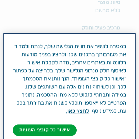
סיווג מוצר
ללא מרשם
מרכיב פעיל וחוזק
70%W/V %ALCOHOL 70 0.5%W/V
CHLORHEXIDINE GLUCONATE
במטרה לשפר את חווית הגלישה שלך, לנתח ולמדוד
את מעורבותך בתכנים שלנו ולהציג בפניך מודעות
תחום טיפול
רלוונטיות באתרים אחרים, נודה לקבלת אישור
אחר
לאיסוף חלק מנתוני הגלישה שלך. בלחיצה על כפתור
"אישור כל קובצי העוגיות", הנך נותן את הסכמתך
לכך, וכן לשיתוף נתונים אלה עם השותפים שלנו.
פעילות רפואית
במידה ותבחר\י לגלוש ללא מתן ההסכמה, נתוניך
תכשיר לחיטוי ידיים.
הפרטיים לא ייאספו. תוכל/י לשנות את בחירתך בכל
עת. למידע נוסף
לחצ\י כאן.
אישור כל קובצי העוגיות