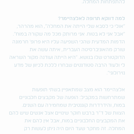
להתפתחות המחלה.
למה דווקא תרופה לאלצהיימר?
"אולי כי לסבא שלי הייתה את המחלה", הוא מהרהר,
"אבל אני לא בטוח. אני מרותק מכל מה שקורה במוח".
הדמות המדעית שהכי השפיעה עליו היא פרופ' חרמונה
שורק מהאוניברסיטה העברית, איתה עשה את
הדוקטורט שלו בנושא. "היא הייתה ועודנה מקור השראה
לי ולעוד הרבה סטודנטים שבחרו ללכת לכיוון של מדע
נוירולוגי".
אלצהיימר הוא מצב שמתאפיין בשתי תופעות
שמתרחשות במקביל: הופעה של מקבצים חלבוניים
במוח, והידרדרות קוגנטיבית שמחמירה עם השנים.
הצוות של ד"ר ברבש חוקר שינויים אצל אנשים שיש להם
את המקבצים החלבוניים במוח, אבל אין להם את
המחלה. זה מחקר שעד היום היה ניתן לעשות רק