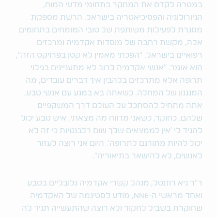
במטרה לקדם את המחקר בתחומי מדעי המוח,
הניורולוגיה והפסיכיאטריה בישראל. הרשת‬ מספקת
מסגרת לפעילות משותפת של טובי המומחים בתחומים
אלה, מקשת רחבה של מוסדות אקדמיה ומרכזים
רפואיים בישראל. "הפכתי מאמין לא קטן בפרויקט הזה",
הוא אומר. "אנשי אקדמיה לרוב לא מתעניינים בגילוי
תרופה אלא מתרכזים בלהבין איך דברים עובדים, מה
המנגנון של המחלה. כשאתה בא במגע עם אנשי טבע,
אתה מתחיל להסתכל על העולם דרך המשקפיים
שלהם. כחוקר, כשאני מדווח מה מצאתי, איש טבע יכול
להגיד לי 'אין לממצאים שלך שום רלבנטיות כי זה לא
יכול להיות מתורגם לתרופה'. היום אני רוצה לעזור
לאנשים, לא להישאר בתיאוריה".
ד"ר גיא רוזנטל, מנהל קשרי אקדמיה גלובליים בטבע
ואחד מראשי ה-NNE, מודע לסטיגמה של האקדמיה
שחוקרת בשביל לחקור ולא רוצה שהתעשייה תגיד לה