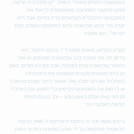
באמצעות ניתוחים שאחרי המוות.‬ "יש טכנולוגיה חדשה,
ממש מהשנה האחרונה, שמאפשרת לראות את
המקבצים החלבוניים כשהאדם עדיין בחיים, אבל היא
יקרה מדי כרגע ואין אותה ברוב המקומות בעולם, כולל
ישראל", הוא מסביר.
הגביע הקדוש, שאותו מנסה ד"ר ברבש לחקור, הוא
בדיוק זה: מה הסיבה לכך שלאנשים מסוימים יש את
החומר שלכאורה גורם למחלה, אבל הם לא חולים. האם
יש להם מנגנונים טבעיים שמונעים את התפתחות
המחלה? אם הם יתגלו, אולי אפשר לייצר מנגנונים כאלה
או לרתום את המנגנונים הקיימים כדי למנוע את המחלה
גם למי שאין אותם באופן טבעי – וכך בעצם לפתח
תרופה לאלצהיימר.
ברבש עושה את זה במסגרת פרויקט ה-NNE, הרשת
הלאומית שהוקמה על ידי טבע למצוינות במדעי המוח,