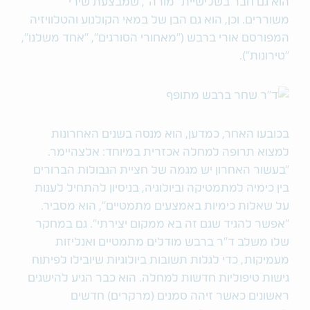
הוא גם חבר בשלישיית "מורה",‬ שמבצעת שירי
משוררים. וכן, הוא גם הבן של במאי הקולנוע והטלוויזיה
המפורסם אורי ברבש ("מאחורי הסורגים", "אחד משלנו",
"טירונות").
בכובעו האחר, כמדען, הוא מנסה בשנים האחרונות
למצוא תרופה למחלה אכזרית במיוחד: אלצהיימר.
"בעשור האחרון יש מגמה של חציית הגבולות הברורים
בין כימיה למתמטיקה וביולוגיה, בניסיון להתחיל לענות
על שאלות כימיות באמצעים מתמטיים", הוא מסביר.
"אפשר להגיד שגם זה בא ממקום יצירתי".‬ גם במחקר
שלו משלב ד"ר ברבש מודלים מתמטיים ואנליזות
מעמיקות, כדי לגלות תשובות ביולוגיות שיובילו לפיתוח
גישות טיפוליות חדשות למחלה. הוא כבר הגיע להישגים
ראשונים כאשר זיהה סמנים (מרקרים) חדשים