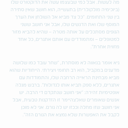
מה לעשות. אבל כמי שבעצמו עשה את הדוקטורט שלו
(ביוכימיה מולקולרית) בתעשייה, הוא חושב שאין סתירה
בין שני התחומים. "כל צד מביא אל השולחן את הערך
המוסף שלו ואת הדגשים שלו, אבל אני חושב ששני
הגופים מסתכלים על אותה מטרה – שהיא להביא מזור
למטופלים – ומתמודדים עם אותם אתגרים, כל אחד
מזווית אחרת".
גיא אומר בגאווה לא מוסתרת, "שחר עובד כמו שלושה
מדענים במקביל, הוא רב תחומי ויצירתי. הייחודיות שהוא
מביא מבחינת הראייה הרחבה שלו, והתמודדות עם
אתגרים, ללא ספק תביא אותו לגדולות". ברבש מגלה
אופטימיות זהירה: "אני חושב שנתקדם די הרבה. יש
אנשים שאומרים שאלצהיימר זו הזדקנות טבעית, אבל
אני חושב שזו מחלה וככזו יש לה גורם. אני לא מוכן
לקבל את האפשרות שלא נמצא את הגורם הזה".