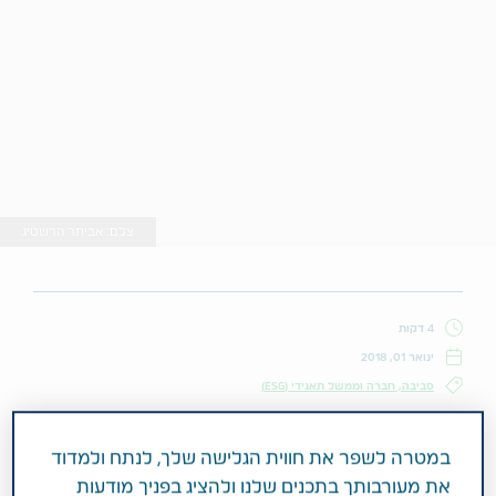
צלם: אביתר הרשטיג
4 דקות
ינואר 01, 2018
סביבה, חברה וממשל תאגידי (ESG)
במטרה לשפר את חווית הגלישה שלך, לנתח ולמדוד
ד"ר שחר ברבש, מוזיקאי וחוקר מוח, חולם
את מעורבותך בתכנים שלנו ולהציג בפניך מודעות