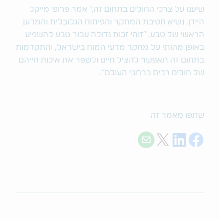
שיענו על צרכי החולים בתחום זה," אמר פרופ' מייקל
היידן, נשיא חטיבת המחקר והפיתוח הגלובלית והמדען
הראשי של טבע. "זוהי זכות גדולה עבור טבע להשפיע
באופן מהותי על מחקר מדעי המוח בישראל, והתקדמות
בתחום זה תאפשר להציל חיים ולשפר את איכות חייהם
של חולים רבים ברחבי העולם".
שתפו מאמר זה
Share with E-mail
Share on Twitter
Share on LinkedIn
Share on Facebook