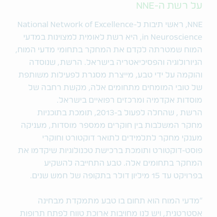
על רשת ה-NNE
NNE, ראשי תיבות ל-National Network of Excellence
in Neuroscience, היא רשת לאומית למצוינות במדעי
המוח שמטרתה לקדם את המחקר בתחומי מדעי המוח,
הניורולוגיה והפסיכיאטריה בישראל. הרשת, שנוסדה
והוקמה על ידי טבע, מייצרת מסגרת לפעילות משותפת
של טובי המומחים מתחומים אלה, מקשת רחבה של
מוסדות אקדמיה ומרכזים רפואיים בישראל.
הרשת , שהחלה לפעול ב-2013, תומכת בתוכניות
מחקר המשלבות בין חוקרים ממספר מוסדות, מעניקה
מענקי מחקר לתלמידים לתואר דוקטורט וחוקרי
פוסט-דוקטורט ותומכת ברכישת טכנולוגיות שיקדמו את
המחקר בתחומים אלה. טבע התחייבה להשקיע
בפרויקט עד 15 מיליון דולר בתקופה של חמש שנים.
"מדעי המוח הוא תחום בו טבע מתמקדת מבחינה
אסטרטגית, ויש לנו מחויבות ארוכת טווח לפתח תרופות