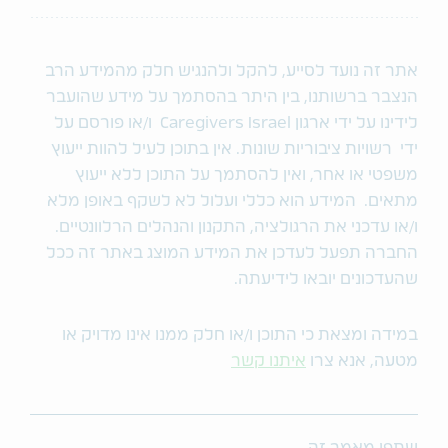
אתר זה נועד לסייע, להקל ולהנגיש חלק מהמידע הרב
הנצבר ברשותנו, בין היתר בהסתמך על מידע שהועבר
לידינו על ידי ארגון Caregivers Israel ו/או פורסם על
ידי רשויות ציבוריות שונות. אין בתוכן לעיל להוות ייעוץ
משפטי או אחר, ואין להסתמך על התוכן ללא ייעוץ
מתאים. המידע הוא כללי ועלול לא לשקף באופן מלא
ו/או עדכני את הרגולציה, התקנון והנהלים הרלוונטיים.
החברה תפעל לעדכן את המידע המוצג באתר זה ככל
שהעדכונים יובאו לידיעתה.
במידה ומצאת כי התוכן ו/או חלק ממנו אינו מדויק או
מטעה, אנא צרו
איתנו קשר