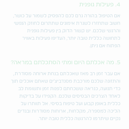
4. פעילות גופנית
אם הטיפול בהורה גרם לכם להפסיק לשמור על כושר,
חשוב שתחזרו לשגרת אימונים שתתרום לחוזק הנפשי
והרגשי שלכם. יש קשור הדוק בין פעילות גופנית
לתחושה כללית טובה יותר, העדיפו פעילות באוויר
הפתוח אם ניתן.
5. מה אכלתם היום ומתי הסתכלתם במראה?
אם עבר זמן רב מאז שאכלתם בנחת ארוחה מסודרת,
והתזונה שלכם מורכבת מסנדביצ'ים שאתם אוכלים תוך
כדי תנועה, כנראה ששכחתם לפנות זמן ותשומת לב
לאחד הצרכים הבסיסים שלכם. הקפידו על בדיקות
כללית באופן קבוע ועל טיפוח בסיסי. אל תוותרו על
הליכה למספרה, מקלחות, ארוחות מסודרות ובגדים
נקיים שיתרמו להרגשה כללית טובה יותר.