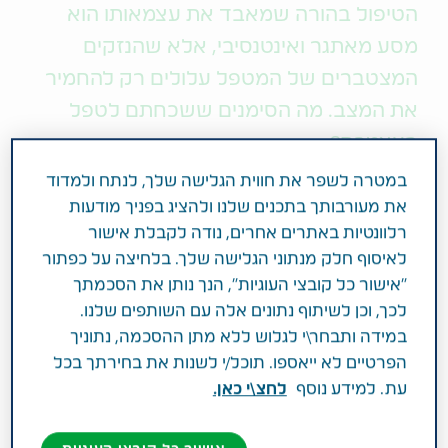
הטיפול בהורה שמאבד את עצמאותו הוא
מסע מאתגר ואינטנסיבי, אלא שהנזקים
המצטברים של המטפל עלולים רק להחמיר
את המצב. מה הסימנים ששכחתם לטפל
בעצמכם?
במטרה לשפר את חווית הגלישה שלך, לנתח ולמדוד
גם אם הצלחתם לארגן מחדש סדר יום יציב, חזרתם
את מעורבותך בתכנים שלנו ולהציג בפניך מודעות
לעבודה ונראה לכם שהטיפול בהורה הקשיש שלכם
רלוונטיות באתרים אחרים, נודה לקבלת אישור
מאורגן ומטופל מא' ועד ת', יתכן שהתעלמתם מהשינויים
לאיסוף חלק מנתוני הגלישה שלך. בלחיצה על כפתור
מעוררי הדאגה שאתם עוברים. אם אתם עדיין בשלבי
"אישור כל קובצי העוגיות", הנך נותן את הסכמתך
התארגנות, חיפוש אחר פתרונות ומידע ועדיין לא
לכך, וכן לשיתוף נתונים אלה עם השותפים שלנו.
הצלחתם לייצר שגרה יציבה, על אחת כמה וכמה חשוב
במידה ותבחר\י לגלוש ללא מתן ההסכמה, נתוניך
שתדעו לזהות את הסימנים שמשהו בכם קורא לעזרה
הפרטיים לא ייאספו. תוכל/י לשנות את בחירתך בכל
ותעצרו לטפל בעצמכם.
עת. למידע נוסף
לחצ\י כאן.
בניגוד לרופאים, אחיות ומטפלים מקצועיים שזמן הטיפול