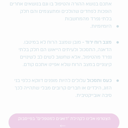
אתכם בנושא ההורה והטיפול בו וגם בנושאים אחרים
הופכות לפחדים שהולכים ומתעצמים והם חלק
בלתי נפרד מהמחשבות
היומיומיות.
מצב רוח ירוד -
מובן שמצב הרוח לא במיטבו.
הדאגה, התסכול ולעיתים הייאוש הם חלק בלתי
נפרד מהטיפול, אלא שחשוב לשים לב לשינויים
קיצוניים במצב הרוח שלא אפיינו אתכם קודם.
כעס ותסכול
עלולים להיות מופנים דווקא כלפי בני
הזוג, הילדים או חברים קרובים מבלי שתהייה לכך
סיבה אובייקטיבית.
הצטרפו אלינו לקהילת "דואגים למטפלים" בפייסבוק