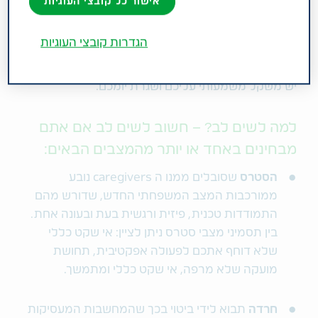
אישור כל קובצי העוגיות
שלהם בקשיש מוגבל למשמרת או ליום עבודה, אתם
מטפלים בהורה קשיש סביב השעון ובכל ימות השבוע, גם
הגדרות קובצי העוגיות
אם פיזית אתם נוכחים לידו רק חלק מהזמן. יותר מזה
אתם נושאים בדאגה, בחששות וגם באחריות ולכל אלה
יש משקל משמעותי עליכם ושגרת יומכם.
למה לשים לב? – חשוב לשים לב אם אתם
מבחינים באחד או יותר מהמצבים הבאים:
הסטרס
שסובלים ממנו ה caregivers נובע
ממורכבות המצב המשפחתי החדש, שדורש מהם
התמודדות טכנית, פיזית ורגשית בעת ובעונה אחת.
בין תסמיני מצבי סטרס ניתן לציין: אי שקט כללי
שלא דוחף אתכם לפעולה אפקטיבית, תחושת
מועקה שלא מרפה, אי שקט כללי ומתמשך.
חרדה
תבוא לידי ביטוי בכך שהמחשבות המעסיקות