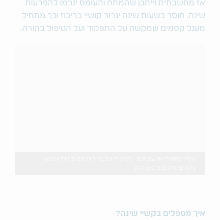
אז מחשבתית וייתכן שהמתח והעומס יגרמו להפרעות
שינה. חוסר בשעות שינה יגרור קושיי בריכוז וכך מתחיל
מעגל קסמים שמקשה על התפקוד ועל הטיפול בהורה.
אסור להזניח את עצמכם – הקפידו על בדיקות תקופתיות Getty
Images: Squaredpixels
איך מטפלים בקשיי שינה?