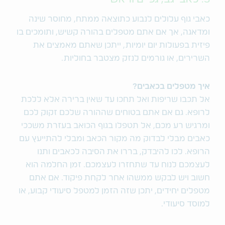
כאבי גוף עלולים לנבוע כתוצאה ממתח, מחוסר שינה
ומדאגה, אך אם אתם מטפלים בהורה קשיש, ותומכים בו
פיזית בפעולות יום יומיות, ייתכן שאתם מאמצים את
השרירים, או גורמים לנזק מצטבר בחוליות.
איך מטפלים בכאבים?
אל תכבו שריפות ואל תחכו עד שאין ברירה אלא ללכת
לרופא. גם אם אתם בטוחים שההורה שלכם זקוק לכם
ומרגיש רע מכם, אל תטפלו בגוף הכואב בעזרת משככי
כאבים מבלי לבדוק מה מקור הכאב ומבלי להתייעץ עם
הרופא. לכו להיבדק, בררו את הסיבה לכאבים ותנו
לעצמכם לנוח עד שתחזרו לעצמכם. זמן החלמה הוא
חשוב ויש לבקש ממשהו אחר לקחת פיקוד. אם אתם
מטפלים יחידים, יתכן שזה הזמן למטפל סיעודי קבוע, או
למוסד סיעודי.