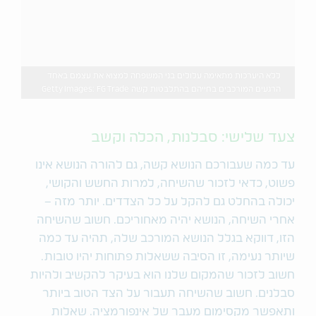
ללא היערכות מתאימה עלולים בני המשפחה למצוא את עצמם באחד
הרגעים המורכבים בחייהם בהתלבטות קשה Getty Images: FG Trade
צעד שלישי: סבלנות, הכלה וקשב
עד כמה שעבורכם הנושא קשה, גם להורה הנושא אינו
פשוט, כדאי לזכור שהשיחה, למרות החשש והקושי,
יכולה בהחלט גם להקל על כל הצדדים. יותר מזה –
אחרי השיחה, הנושא יהיה מאחוריכם. חשוב שהשיחה
הזו, דווקא בגלל הנושא המורכב שלה, תהיה עד כמה
שיותר נעימה, זו הסיבה ששאלות פתוחות יהיו טובות.
חשוב לזכור שהמקום שלנו הוא בעיקר להקשיב ולהיות
סבלנים. חשוב שהשיחה תעבור על הצד הטוב ביותר
ותאפשר מקסימום מעבר של אינפורמציה. שאלות