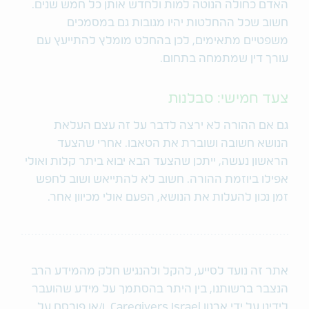
האדם כחולה הנוטה למות ולחדש אותן כל חמש שנים.
חשוב שכל ההחלטות יהיו מגובות גם במסמכים
משפטיים מתאימים, לכן בהחלט מומלץ להתייעץ עם
עורך דין שמתמחה בתחום.
צעד חמישי: סבלנות
גם אם ההורה לא ירצה לדבר על זה עצם העלאת
הנושא חשובה ושוברת את הטאבו. אחרי שהצעד
הראשון נעשה, ייתכן שהצעד הבא יבוא ביתר קלות ואולי
אפילו ביוזמת ההורה. חשוב לא להתייאש ושוב לחפש
זמן נכון להעלות את הנושא, הפעם אולי מכיוון אחר.
אתר זה נועד לסייע, להקל ולהנגיש חלק מהמידע הרב
הנצבר ברשותנו, בין היתר בהסתמך על מידע שהועבר
לידינו על ידי ארגון Caregivers Israel ו/או פורסם על