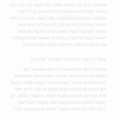
מסייעות, כמו: מה מדאיג אותך? מה חשוב לך? מה היית
רוצה? יכולות לתת תמונה כללית טובה. צריך לזכור
שחשוב לא לקפוץ למסקנות, אבל קשב מלא יכול לתת
תמונה כללית ברורה גם בלי להיכנס לפרטי פרטים.
כלומר אם הורה מציין שאינו רוצה שינקטו בפעולות
החייאה במידת הצורך, לא צריך לשאול אותו ספציפית
על מכונת הנשמה. הרגישות שלנו לנושא חשובה.
צעד רביעי: חשיבות התיעוד והייעוץ
מומלץ לתעד את השיחה עד כמה שאפשר, אם
באמצעות הקלטה על מכשיר הטלפון ואם באמצעות
כתיבת סיכום, מעבר לעובדה שכך רצונם יתועד, התיעוד
יכול לסייע אם וכאשר תגיעו למצב בו הוא יידרש. יותר
מזה, לפי חוק 'החולה הנוטה למות', התשס"ן-2005, יש
להגיש הנחיות רפואיות מקדימות למשרד הבריאות
כולל ייפויי כוח רפואי מקוצר לשלב שאם וכאשר יוגדר