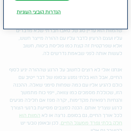
שיחה עם ההורים על המוות עלולה להיתפס כמו משימה
מאיימת ומכל הטעמים הברורים, אבל כמו עוד שיחות
הגדרות קובצי העוגיות
אחרות על נושאים לא פשוטים בחיים, זה נכון וחשוב
לעשות אותה כשאפשר. אנחנו חיים בחברה מערבית
שהמוות הוא עדיין סוג של טאבו חברתי שלא מדברים
עליו ועצם הרעיון לדבר עליו עם ההורה מייצר חשש,
אלא שפרקטית זה קצת כמו פוליסת ביטוח, חשוב
לעשות אותה לפני שבאמת נדרשים לה.
אנחנו אולי לא רוצים לחשוב על הרגע שההורה יגיע לסוף
החיים, אבל הוא בלתי נמנע ובסופו של דבר ייטיב עם
כולם להגיע אליו עם כמה שפחות סימני שאלה. ההכנה
הזו, שכוללת מסמכים כמו צוואה, ייפוי כוח מתמשך
והנחיות רפואיות מקדימות, יקרה מפז אם חלילה מגיעים
לרגע שצריך אותם. הכנה למצבים מסייעת ברגעי הצורך
לכל אורך החיים, גם בסופם. נרצה או לא
המוות הוא
חלק בלתי נפרד ממעגל החיים
, לכן ובאופן טבעי יש
להיערך גם אליו.