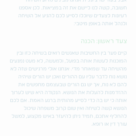
אבל בעוד שרציונלית אנחנו מבינים מדוע השיחה
חשובה, קשה לנו ליישם את זה במציאות. לכן אספנו
רעיונות לצעדים שיוכלו לסייע לכם להגיע אל השיחה
ולנהל אותה באופן מיטבי:
צעד ראשון: הכנה
קיים פער בין החשיבות שאנשים רואים בשיחה כזו ובין
המוכנות לעשות אותה בפועל, ולמעשה, לא מעט נמנעים
מהשיחה עד שמאוחר מדי. אנחנו אולי מרגישים שזה לא
נושא נוח לדבר עליו עם ההורים ואכן יש הורים שיהיה
להם לא נוח, אך יש גם הורים שבעצמם מחפשים את
ההזדמנות להעלות את הנושא. הנקודה היא שיש לערוך
אותה כי יש בה כדי לסייע מהותית ברגע האמת. אם לכם
הנושא קשה לשיחה ואין שום קרוב משפחה שיכול
להחליף אתכם, תמיד ניתן להיעזר באיש מקצוע, למשל
עורך דין או רופא.