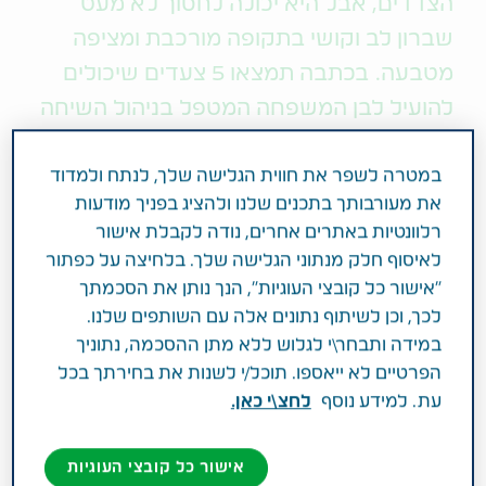
הצדדים, אבל היא יכולה לחסוך לא מעט
שברון לב וקושי בתקופה מורכבת ומציפה
מטבעה. בכתבה תמצאו 5 צעדים שיכולים
להועיל לבן המשפחה המטפל בניהול השיחה
לא מעט בני משפחה מטפלים מכירים את התחושה
במטרה לשפר את חווית הגלישה שלך, לנתח ולמדוד
המייסרת כשהם נדרשים לחשוב על השאלה מה יקירם
את מעורבותך בתכנים שלנו ולהציג בפניך מודעות
היה רוצה, בעוד הוא אינו יכול לענות. אחת הסיבות לזה
רלוונטיות באתרים אחרים, נודה לקבלת אישור
היא העדר היערכות לסוגיית סוף החיים שעלולה במקרים
לאיסוף חלק מנתוני הגלישה שלך. בלחיצה על כפתור
מסוימים לייצר סכסוכים משפחתיים מורכבים דווקא
"אישור כל קובצי העוגיות", הנך נותן את הסכמתך
כשההורה בערוב ימיו או חלילה כבר אינו בין החיים.
לכך, וכן לשיתוף נתונים אלה עם השותפים שלנו.
היערכות לסוף החיים באמצעות המסמכים המתאימים
במידה ותבחר\י לגלוש ללא מתן ההסכמה, נתוניך
חיונית לכל הצדדים המעורבים, עם זאת לא מעט עכבות
הפרטיים לא ייאספו. תוכל/י לשנות את בחירתך בכל
מונעות לפעמים את קיום השיחה על היערכות לסוף
עת. למידע נוסף
לחצ\י כאן.
החיים.
אישור כל קובצי העוגיות