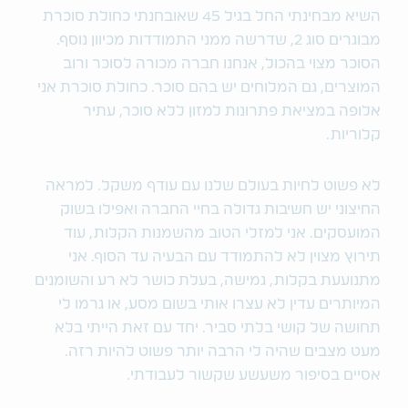
השיא מבחינתי החל בגיל 45 שאובחנתי כחולת סוכרת
מבוגרים סוג 2, שדרשה ממני התמודדות מכיוון נוסף.
הסוכר מצוי בהכול, אנחנו חברה מכורה לסוכר ורוב
המוצרים, גם המלוחים יש בהם סוכר. כחולת סוכרת אני
אלופה במציאת פתרונות למזון ללא סוכר, עתיר
קלוריות.
לא פשוט לחיות בעולם שלנו עם עודף משקל. למראה
החיצוני יש חשיבות גדולה בחיי החברה ואפילו בשוק
המועסקים. אני למזלי הטוב מהשמנות הקלות, עוד
תירוץ מצוין לא להתמודד עם הבעיה עד הסוף. אני
מתנועעת בקלות, גמישה, בעלת כושר לא רע והשומנים
המיותרים עדין לא עצרו אותי בשום מסע, או גרמו לי
תחושה של קושי בלתי סביר. יחד עם זאת הייתי בלא
מעט מצבים שהיה לי הרבה יותר פשוט להיות רזה.
אסיים בסיפור משעשע שקשור לעבודתי.