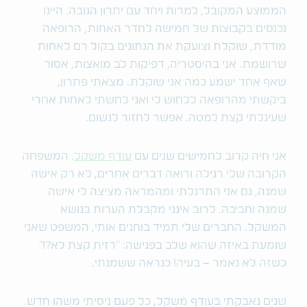
הממוצע המקובל, למרות ויחד עם יתרון הגובה. היינו
נכנסים בקבוצות של חמישה לחדר האחות, הרופאה
מודדת, שוקלת וצועקת את הנתונים בקול רם לאחות
שרושמת. אני בהיסטריה, דפיקות לב מואצות, אסור
שאף אחד ישמע כמה אני שוקלת. מצאתי פתרון,
ביקשתי מהרופאה ללחוש לי ואני לחשתי לאחות אחרי
שעיגלתי קצת למטה. אפשר לחזור לנשום.
אני חיה קרוב לחמישים שנים עם
עודף משקל
. המשפחה
הקרובה שלי רגילה ורואה דברים אחרים, לא רק אישה
שמנה, גם אני התרגלתי ומהמראה מציצה לי אישה
שמנה וחביבה. לרוב אינני מקבלת הערות בנושא
המשקל. החברים שלי תמיד בוחנים אותי, המשפט שאני
שומעת באיזה שהוא שלב בפגישה: "רזית קצת לא?!"
כשזה לא נאמר – בעיה! כנראה ששמנתי.
שנים נאבקתי בעודף משקל, כל פעם ניסיתי משהו חדש.