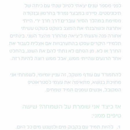
לפני מספר שנים יצאתי לטיול שנתי עם כיתה של
תיכוניסטים. סיירנו במבצר נמרוד בחרמון ובנקודה
מסוימת במהלך הסיור עוברים דרך חרך ירי. הייתי
אחרונה וכשהבנתי את המצב בשקט בשקט עשיתי
אחורה פנה והגעתי ליציאה מהחרך מהצד השני. בינתיים
תלמידי היקרים עסקו בהתערבויות אם אצליח לעבור את
החרך או לא. מן הסתם לא נתתי להם את העונג, בהחלט
אחד הרגעים שהייתי ממש, אבל ממש רוצה להיות רזה.
להתמודד עם עודף משקל, זה עניין יומיומי, לשמחתי אני
מחויכת בנושא, מתאימה את עצמי לסטראוטיפ
המקובל, אנשים שמנים תמיד שמחים.
אז כיצד אני שומרת על השמחה? שישה
טיפים ממני:
להיות תמיד עם בקבוק מים ולנשנש מים כל היום.