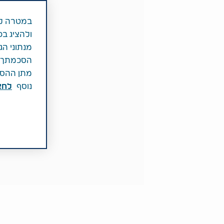
במטרה לש
ולהציג בפ
מנתוני הג
הסכמתך לכ
מתן ההסכמ
נוסף
לחצ\