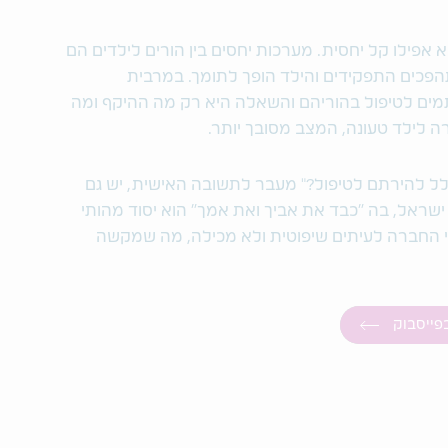
וא אפילו קל יחסית. מערכות יחסים בין הורים לילדים הם
פכים התפקידים והילד הופך לתומך. במרבית
מים לטיפול בהוריהם והשאלה היא רק מה ההיקף ומה
ה לילד טעונה, המצב מסובך יותר.
 להירתם לטיפול?" מעבר לתשובה האישית, יש גם
שראל, בה "כבד את אביך ואת אמך" הוא יסוד מהותי
י החברה לעיתים שיפוטית ולא מכילה, מה שמקשה
בפייסבוק