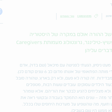
ר
CAREGIVERS
טורי מומחים
ל ההורה אולם במקרה של היסטוריה
שלילית הקושי גדול יותר. נועם ליפשיץ-טילינגר, גרונטולוג מעמותת Caregivers
ברים עליהן
עיר ועם מעט ניסיון, הגעתי לפגישה עם מיכאל (שם בדוי), אדם
זקן שביקש להיפגש איתי. הוא חי לבד, אחרי מותה הפתאומי של אשתו מדום לב 6 שנים קודם לכן.
דידות. זה קורה לא פעם, ולא רק בארץ, שהורה סובל
בעוד הילדים עסוקים: עובדים שעות רבות, מטפלים
 ולא מצליחים להגיע לבקר את הוריהם. אלא שמהר
ר מזה – שנים הוא התמקד בעבודה ובקושי ראה את
 וזועף, מה שהשפיע על מערכות היחסים שלו בכלל.
לא ממש היו שם בשבילו.