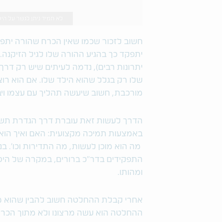
לא תמיד ניתן לגשר על היסטוריה 
חשוב לזכור שכמו שאין הכרח שהורה יתפקד
יתפקד כך בהגיע ההורה שלו לגיל הזיקנה
יתרונות רבים), נדמה לעיתים שיש רק דרך 
שלו רק בגלל שהוא הילד שלו. אם הוא ר
מורכבת, חשוב שיעשה תהליך עם עצמו ויבי
הדרך לעשות זאת עוברת דרך הגדרת תשו
באמצעות תמיכה מקצועית: האם ואיך הוא
מה הוא מוכן לעשות, מה התדירות וכו'. 
התפקידים בדר"כ ברורים, במקרה של היס
ומהותו.
אחרי קבלת ההחלטה חשוב להבין שהוא מח
ההחלטה הוא עשה מרצונו ולא מתוך הכרח