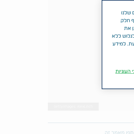
 שלנו
ף חלק
ן את
לגלוש ללא
עת. למידע
 העוגיות
Getty Images: AlexLinch
פו מאמר זה