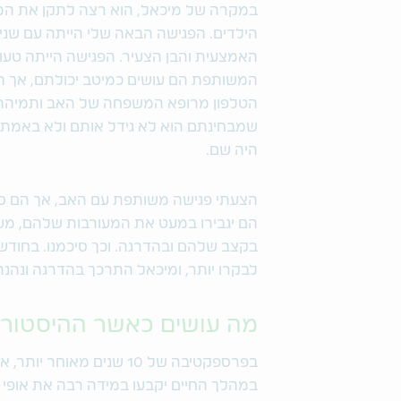
במקרה של מיכאל, הוא רצה לתקן את המצב 
הילדים. הפגישה הבאה שלי הייתה עם שניי
האמצעית והבן הצעיר. הפגישה הייתה טעו
המשותפת הם עושים כמיטב יכולתם, אך ה
הטלפון מרופא המשפחה של האב ותמיהת 
שמבחינתם הוא לא גידל אותם ולא באמת ה
היה שם.
הצעתי פגישה משותפת עם האב, אך הם סי
הם יגבירו במעט את המעורבות שלהם, מעין
בקצב שלהם ובהדרגה. וכך סיכמנו. בחודש
לבקרו יותר, ומיכאל התרכך בהדרגה ונהנ
מה עושים כאשר ההיסטורי
בפרספקטיבה של 10 שנים מא
במהלך החיים יקבעו במידה רבה את אופי ו