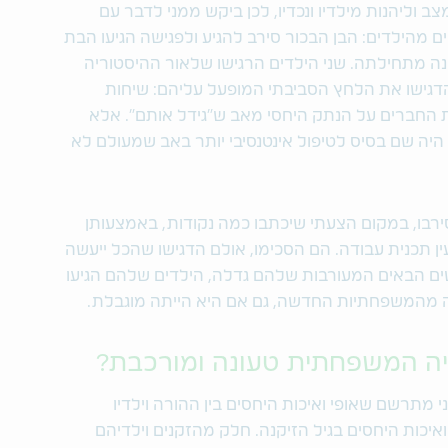
וליהנות מילדיו ונכדיו, לכן ביקש ממני לדבר עם
ם מהילדים: הבן הבכור סירב להגיע ולפגישה הגיעו הבת
נה מתחילתה. שני הילדים הרגישו שלאור ההיסטוריה
דגישו את הלחץ הסביבתי המופעל עליהם: שיחות
החברים על הנתק היחסי מאב ש"גידל אותם". אלא
יה שם בסיס לטיפול אינטנסיבי יותר באב שמעולם לא
רבו, במקום הצעתי שיכתבו כמה נקודות, באמצעותן
 תכנית עבודה. הם הסכימו, אולם הדגישו שהכל ייעשה
ים הבאים המעורבות שלהם גדלה, הילדים שלהם הגיעו
ה מהמשפחתיות החדשה, גם אם היא הייתה מוגבלת.
ה המשפחתית טעונה ומורכבת?
וחר יותר, אני מתרשם שאופי ואיכות היחסים בין ההורה וילדיו
איכות היחסים בגיל הזיקנה. חלק מהזקנים וילדיהם