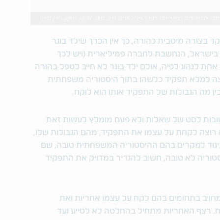
שלילית במשפחה, העבר פוגש אותנו שוב ושוב Getty Images: JackF
 בצורה מיטבית כהורה, כך אין הכרך שילד בוגר
. בישראל, הנחשבת לחברה פמיליארית (ויש לכך
אחת לנהוג לפיה, אולם ילד בוגר לא חייב לטפל בהורה
וצה למלא תפקיד כלשהו בתוך היסטוריה משפחתית
ן מה הגבולות של התפקיד אותו הוא לוקח.
בות לסט של שאלות ולא פעם מומלץ לעשות זאת
 רוצה לקחת על עצמו את התפקיד, מהם הגבולות שלו,
בניגוד למקרים בהם ההיסטוריה המשפחתית טובה, שם
טוריה לא טובה, חשוב להגדיר במדויק את התפקיד
ויב בתחומים בהם לקח על עצמו אחריות ואת
. רצף האחריות מתחיל בהחלטה לא לסייע ועד