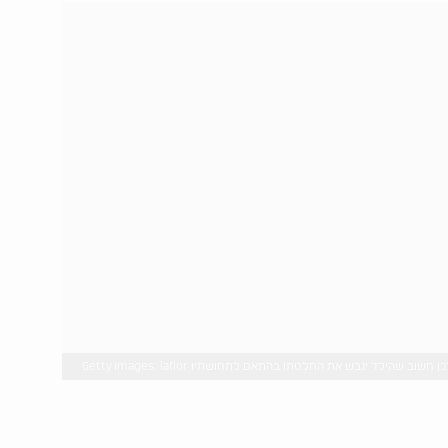
הילד יגבש את החלטתו בהתאם לתחושתיו Getty Images: laflor