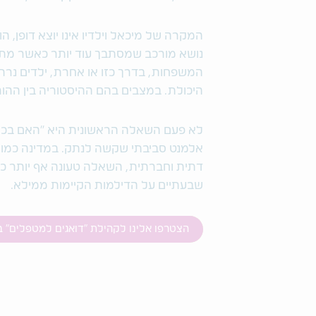
המקרה של מיכאל וילדיו אינו יוצא דופן, ה
נושא מורכב שמסתבך עוד יותר כאשר מתה
המשפחות, בדרך כזו או אחרת, ילדים נרת
היכולת. במצבים בהם ההיסטוריה בין ההור
לא פעם השאלה הראשונית היא "האם בכלל
אלמנט סביבתי שקשה לנתק. במדינה כמו י
דתית וחברתית, השאלה טעונה אף יותר כ
שבעתיים על הדילמות הקיימות ממילא.
הצטרפו אלינו לקהילת "דואגים למטפלים" 