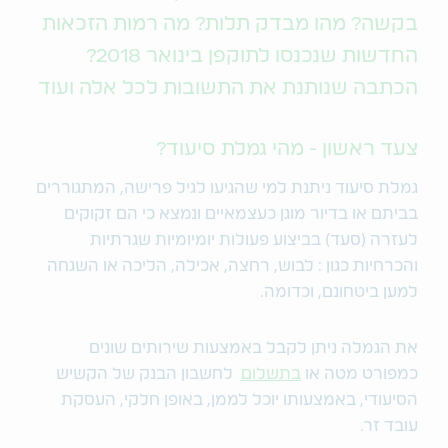
בקשה? מהו מבדק תלות? מה רמות הזכאות
החדשות שנכנסו לתוקפן בינואר 2018?
הכתבה שנותנת את התשובות לכל אלה ועוד
צעד ראשון - מהי גמלת סיעוד?
גמלת סיעוד ניתנת למי שהגיעו לגיל פרישה, המתגוררים
בביתם או בדיור מוגן כעצמאיים ונמצא כי הם זקוקים
לעזרה (סעד) בביצוע פעולות יומיומיות שגרתיות
והכרחיות כגון : לבוש, רחצה, אכילה, הליכה או השגחה
למען ביטחונם, וכדומה.
את הגמלה ניתן לקבל באמצעות שירותים שונים
כמפורט מטה או
בתשלום
לחשבון הבנק של הקשיש
הסיעודי, באמצעותו יוכל לממן, באופן חלקי, העסקת
עובד זר.