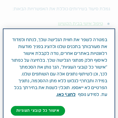
גמלת סיעוד בשירותים כוללת את האפשרויות הבאות:
טיפול אישי בבית הקשיש
מרכז יום לקשיש
אספקה של מוצרי ספיגה
במטרה לשפר את חווית הגלישה שלך, לנתח ולמדוד
לחצן מצוקה
את מעורבותך בתכנים שלנו ולהציג בפניך מודעות
שירותי כביסה
רלוונטיות באתרים אחרים, נודה לקבלת אישור
לאיסוף חלק מנתוני הגלישה שלך. בלחיצה על כפתור
הזכאי לגמלה יכול לשלב בין השירותים השונים בהתאם
"אישור כל קובצי העוגיות", הנך נותן את הסכמתך
לצרכיו.
לכך, וכן לשיתוף נתונים אלה עם השותפים שלנו.
במידה ותבחר\י לגלוש ללא מתן ההסכמה, נתוניך
צעד שני – זכאות לגמלת סיעוד
הפרטיים לא ייאספו. תוכל/י לשנות את בחירתך בכל
עת. למידע נוסף
לחצ\י כאן.
לגמלת סיעוד זכאי מי שעומד ב-5 התנאים הבאים*:
אישור כל קובצי העוגיות
תושב/ת ישראל שהגיע/ה לגיל פרישה