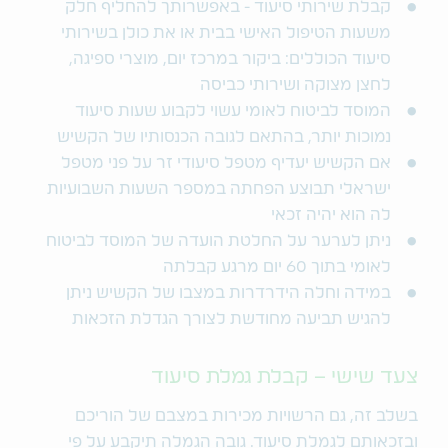
קבלת שירותי סיעוד - באפשרותך להחליף חלק
משעות הטיפול האישי בבית או את כולן בשירותי
סיעוד הכוללים: ביקור במרכז יום, מוצרי ספיגה,
לחצן מצוקה ושירותי כביסה
המוסד לביטוח לאומי עשוי לקבוע שעות סיעוד
נמוכות יותר, בהתאם לגובה הכנסותיו של הקשיש
אם הקשיש יעדיף מטפל סיעודי זר על פני מטפל
ישראלי תבוצע הפחתה במספר השעות השבועיות
לה הוא יהיה זכאי
ניתן לערער על החלטת הועדה של המוסד לביטוח
לאומי בתוך 60 יום מרגע קבלתה
במידה וחלה הידרדרות במצבו של הקשיש ניתן
להגיש תביעה מחודשת לצורך הגדלת הזכאות
צעד שישי – קבלת גמלת סיעוד
בשלב זה, גם הרשויות מכירות במצבם של הוריכם
ובזכאותם לגמלת סיעוד. גובה הגמלה תיקבע על פי