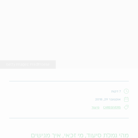
Getty Images: FredFroese
7 דקות
אוקטובר 29, 2018
CAREGIVERS
סיעוד
מהי גמלת סיעוד, מי זכאי, איך מגישים