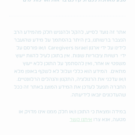
טבע מאחלת לכם וליקירכם בריאות ואריכות ימים
אתר זה נועד לסייע, להקל ולהנגיש חלק מהמידע הרב
הנצבר ברשותנו, בין היתר בהסתמך על מידע שהועבר
לידינו על ידי ארגון Caregivers Israel ו/או פורסם על
ידי רשויות ציבוריות שונות. אין בתוכן לעיל להוות ייעוץ
משפטי או אחר, ואין להסתמך על התוכן ללא ייעוץ
מתאים. המידע הוא כללי ועלול לא לשקף באופן מלא
ו/או עדכני את הרגולציה, התקנון והנהלים הרלוונטיים.
החברה תפעל לעדכן את המידע המוצג באתר זה ככל
שהעדכונים יובאו לידיעתה.
במידה ומצאת כי התוכן ו/או חלק ממנו אינו מדויק או
מטעה, אנא צרו
איתנו קשר