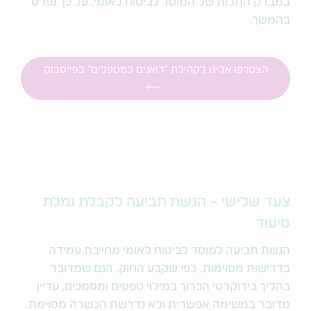
במבדק התלות של המוסד לביטוח לאומי. על כך נפרט
בהמשך.
הצטרפו אלינו לקהילת "דואגים למטפלים" בפייסבוק
צעד שלישי – הגשת תביעה לקבלת גמלת
סיעוד
הגשת תביעה למוסד לביטוח לאומי מחייבת עמידה
בדרישות מסוימות, כפי שקבע החוק. הגם שמדובר
בהליך בירוקרטי הכרוך במילוי טפסים ומסמכים, עדיין
מדובר במשימה אפשרית ולא נדרשת הכשרה מסוימת.