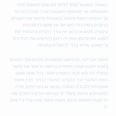
השונות. המעמד עלול להיות לא נעים למטופל ולבני
המשפחה, אך תוצאותיו חשובות לצורך קבלת ההיתר.
על הקשיש לנסות ולפעול בטבעיות ולתאר את הקשיים
הניצבים בפניו בחיי היום יום. אין מקום להתנהגות
קיצונית, לכאן או לכאן. אין צורך להגזים ולהחמיר את
המצב הקיים כמו שאין זה הזמן להרשים את הבודקים
ע"י מאמץ עילאי בכדי "להצליח במבחן".
לאחר הבדיקה, ובהתאם למסוגלותו ותלותו של הקשיש
בזולת תקבע וועדה מיוחדת בביטוח הלאומי את שיעור
הגמלה לה הוא זכאי, כמפורט מטה. בכל אחת משש
רמות הסיעוד יוכל הקשיש הסיעודי לבחור מבין מספר
אפשרויות לקבלת הגמלה, בכסף או בשירותים. אלה
המעסיקים מטפל סיעודי זר בביתם יכולים להחליף את
כל שעות הטיפול בכסף. (שעת טיפול שוות ערך ל 204.7
₪)