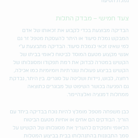
גמלת הסיעוד
צעד חמישי – מבדק התלות
הבדיקה מבוצעת בכדי לקבוע את זכאותו של אדם
המבקש גמלת סיעוד או היתר להעסקת מטפל זר גם
למי שאינו זכאי לגמלת סיעוד. הבדיקה מתבצעת ע"י
אנשי מקצוע מטעם המוסד לביטוח לאומי בביתו של
הקשיש במטרה לבדוק את רמת תפקודו ומסוגלותו של
הקשיש בביצוע פעולות שגרתיות ויומיומיות כמו אכילה,
רחצה, לבוש, ניידות ושליטה על סוגרים. בין היתר, נבדקת
גם הפגיעה בכושר השיפוט של מבוגרים כתוצאה
ממחלות דמנציה ואלצהיימר.
כבן משפחה מטפל מומלץ להיות נוכח בבדיקה ביחד עם
הוריך. הבודקים הם אחים או אחיות מטעם הביטוח
הלאומי ותפקידם להעריך את מסוגלותו של הקשיש על
סמך התבוננות בהתנהלותו בבית בביצוע המטלות