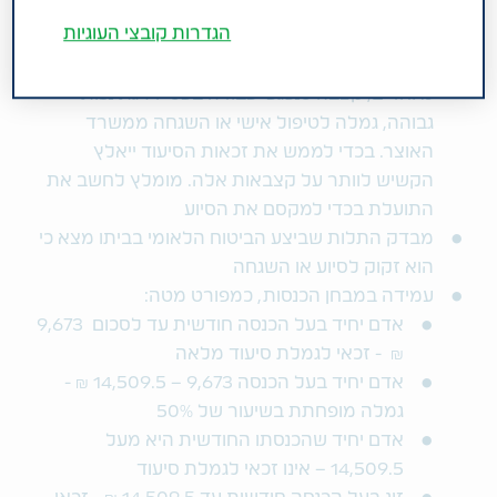
מתגורר בביתו או בדיור מוגן במחלקה עצמאית (ולא
הגדרות קובצי העוגיות
סיעודית)
אינו מקבל אחת מהקצבאות הבאות: קצבת שירותים
מיוחדים, קצבה לנפגעי עבודה בעלי דרגת נכות
גבוהה, גמלה לטיפול אישי או השגחה ממשרד
האוצר. בכדי לממש את זכאות הסיעוד ייאלץ
הקשיש לוותר על קצבאות אלה. מומלץ לחשב את
התועלת בכדי למקסם את הסיוע
מבדק התלות שביצע הביטוח הלאומי בביתו מצא כי
הוא זקוק לסיוע או השגחה
עמידה במבחן הכנסות, כמפורט מטה:
אדם יחיד בעל הכנסה חודשית עד לסכום 9,673
₪ - זכאי לגמלת סיעוד מלאה
אדם יחיד בעל הכנסה 9,673 – 14,509.5 ₪ -
גמלה מופחתת בשיעור של 50%
אדם יחיד שהכנסתו החודשית היא מעל
14,509.5 – אינו זכאי לגמלת סיעוד