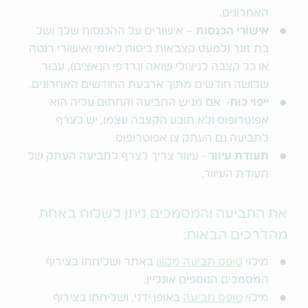
האחרונים.
אישורי הכנסות
– אישורים על ההכנסות שלך ושל
בת זוגך (למעט קצבאות ביטוח לאומי ואישורי רנטה
או כל קצבה לניצולי שואה ונרדפי הנאצים), עבור
שלושה חודשים מתוך ארבעת החודשים האחרונים.
ייפוי כוח
- אם מגיש התביעה והחתום עליה הוא
אפוטרופוס ולא תובע הקצבה עצמו, יש לצרף
לתביעה גם העתק צו אפוטרופוס.
תעודת עיוור
- עיוור צריך לצרף לתביעה העתק של
תעודת העיוור.
את התביעה והמסמכים ניתן לשלוח באחת
מהדרכים הבאות:
מילוי
טופס תביעה מקוון
באתר ושליחתו בצירוף
המסמכים הנוספים אונליין.
מילוי
טופס תביעה
באופן ידני, ושליחתו בצירוף