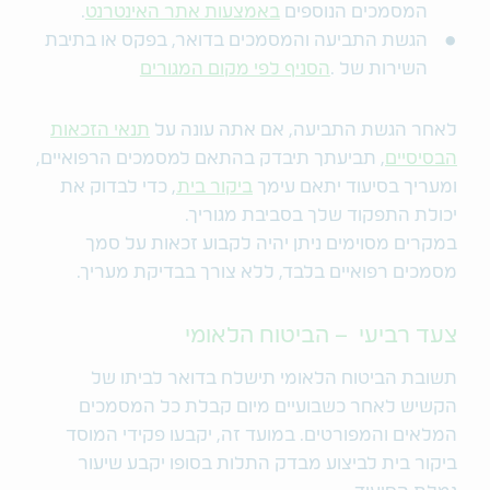
המסמכים הנוספים
באמצעות אתר האינטרנט
.
הגשת התביעה והמסמכים בדואר, בפקס או בתיבת
השירות של .
הסניף לפי מקום המגורים
לאחר הגשת התביעה, אם אתה עונה על
תנאי הזכאות
הבסיסיים
, תביעתך תיבדק בהתאם למסמכים הרפואיים,
ומעריך בסיעוד יתאם עימך
ביקור בית
, כדי לבדוק את
יכולת התפקוד שלך בסביבת מגוריך.
במקרים מסוימים ניתן יהיה לקבוע זכאות על סמך
מסמכים רפואיים בלבד, ללא צורך בבדיקת מעריך.
צעד רביעי – הביטוח הלאומי
תשובת הביטוח הלאומי תישלח בדואר לביתו של
הקשיש לאחר כשבועיים מיום קבלת כל המסמכים
המלאים והמפורטים. במועד זה, יקבעו פקידי המוסד
ביקור בית לביצוע מבדק התלות בסופו יקבע שיעור