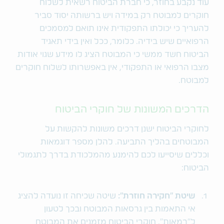
עוד נקבע בחוזר, כי חברת הביטוח רשאית לשלוח
חוקרים למבוטח רק במידה ויש ברשותה יסוד סביר
להעריך כי יכולתו התפקודית אינו תואם למסמכים
הרפואיים שיש בידיה. כלומר, ככל ואין בידי תאגיד
הביטוח חשד ממשי כי המבוטח הציג לו מידע שגוי אודות
מצבו הרפואי או התפקודי, אין באפשרותו לשלוח חוקרים
למבוטח.
הדרכים המשונות של חוקרי הביטוח
לחוקרי הביטוח ישנן דרכים משונות להקשות על
המבוטחים בהליך התביעה. להלן מספר דוגמאות
וכללים שיסייעו לכם להימנע מהמלכודת בדרך לתגמולי
הביטוח:
שיטת "חקירה חוזרת":
שיטה שכיחה זו נועדה להציג
אי התאמות בין גרסאות המבוטח ובכך לטעון
ל"רמאות". חוקרי הביטוח מזמנים את המבוטח