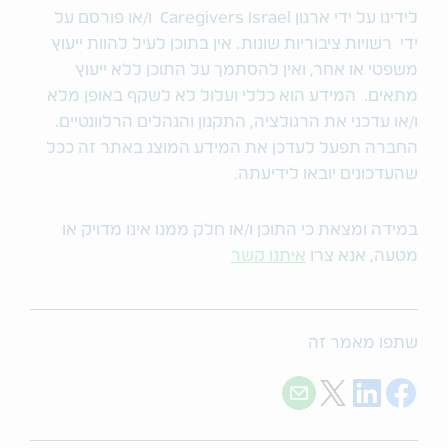
לידינו על ידי ארגון Caregivers Israel ו/או פורסם על
ידי רשויות ציבוריות שונות. אין בתוכן לעיל להוות ייעוץ
משפטי או אחר, ואין להסתמך על התוכן ללא ייעוץ
מתאים. המידע הוא כללי ועלול לא לשקף באופן מלא
ו/או עדכני את הרגולציה, התקנון והנהלים הרלוונטיים.
החברה תפעל לעדכן את המידע המוצג באתר זה ככל
שהעדכונים יובאו לידיעתה.
במידה ומצאת כי התוכן ו/או חלק ממנו אינו מדויק או
מטעה, אנא צרו
איתנו קשר
שתפו מאמר זה
Share with E-mail
Share on Twitter
Share on LinkedIn
Share on Facebook