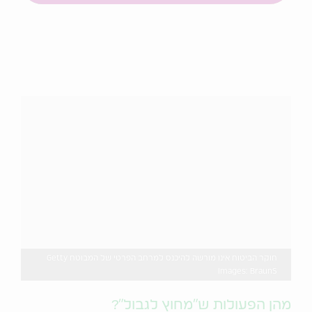
חוקר הביטוח אינו מורשה להיכנס למרחב הפרטי של המבוטח Getty
Images: BraunS
מהן הפעולות ש"מחוץ לגבול"?