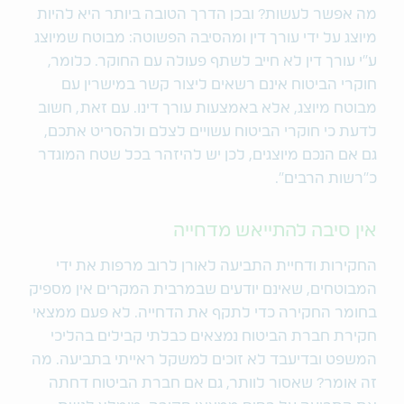
מה אפשר לעשות? ובכן הדרך הטובה ביותר היא להיות
מיוצג על ידי עורך דין ומהסיבה הפשוטה: מבוטח שמיוצג
ע"י עורך דין לא חייב לשתף פעולה עם החוקר. כלומר,
חוקרי הביטוח אינם רשאים ליצור קשר במישרין עם
מבוטח מיוצג, אלא באמצעות עורך דינו. עם זאת, חשוב
לדעת כי חוקרי הביטוח עשויים לצלם ולהסריט אתכם,
גם אם הנכם מיוצגים, לכן יש להיזהר בכל שטח המוגדר
כ"רשות הרבים".
אין סיבה להתייאש מדחייה
החקירות ודחיית התביעה לאורן לרוב מרפות את ידי
המבוטחים, שאינם יודעים שבמרבית המקרים אין מספיק
בחומר החקירה כדי לתקף את הדחייה. לא פעם ממצאי
חקירת חברת הביטוח נמצאים כבלתי קבילים בהליכי
המשפט ובדיעבד לא זוכים למשקל ראייתי בתביעה. מה
זה אומר? שאסור לוותר, גם אם חברת הביטוח דחתה