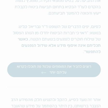
את התביעה על בסיס ממצאי חקירה, מומלץ לגשת
בהקדם לעו"ד הבקיא בתחום תביעות ביטוח לקבלת
ייעוץ והכוונה להמשך תביעתכם.
לסיום, יפים הדברים של השופט ד"ר גבריאל קלינג
בנושא: "ראוי כי חברות הביטוח יחדלו מן הנוהג הפסול
של שילוח חוקרים לנפגעים בשעתם הקשה,
כאשר
תכליתם אינה איסוף מידע אלא שידול הנפגעים
להתפשר
".
רוצים להכיר את המומחים שלנו? פה תוכלו לקרוא
עליהם יותר
אתר זה נועד לסייע, להקל ולהנגיש חלק מהמידע הרב
הנצבר ברשותנו, בין היתר בהסתמך על מידע שהועבר