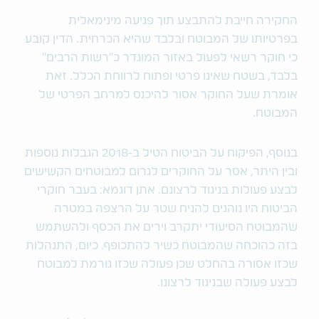
החקירה חייבת להתבצע תוך פגיעה מינימאלית
בפרטיותו של המבוטח ובלבד שהיא הכרחית. הדין קובע
כי חוקר רשאי לפעול באזור המוגדר כ"רשות הרבים"
בלבד, בשטח שאינו פרטי ופתוח לרווחת הכלל. זאת
אומרת שעל החוקר אסור להיכנס למרחב הפרטי של
המבוטח.
בנוסף, הפיקוח על הביטוח הטיל ב-2018 הגבלות נוספות
ובין היתר, אסר על החוקרים לגרום למבוטחים הקשישים
לבצע פעולות בניגוד לרצונם. אתן דוגמא: בעבר חוקרי
הביטוח היו נוהגים להניח שטר על הרצפה במטרה
שהמבוטח הסיעודי יתקרב וירים את הכסף ולהשתמש
בזה כהוכחה שהמבוטח כשיר להתכופף. כיום, התנהלות
שכזו אסורה בהחלט שכן פעולה שכזו גורמת למבוטח
לבצע פעולה שבניגוד לרצונו.