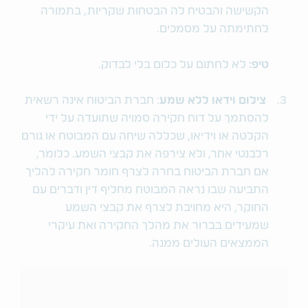
הקשישה והבטיח לה הבטחות שקריות, בתמורה
לחתימתה על מסמכים.
טיפ:
לא לחתום על כלום בלי לבדוק.
צילום וידאו ללא שמע
: חברת הביטוח אינה רשאית
להסתמך על דוח חקירה סמויה שתועדה על ידי
הקלטה או וידיאו, שכללה שיחה עם המבוטח או גורם
רלבנטי אחר, ולא צירפה את קבצי השמע. כלומר,
אם חברת הביטוח בחרה לצרף חומר חקירה להליך
התביעה שבו נראה המבוטח מחליף דין ודברים עם
החוקר, היא מחויבת לצרף את קבצי השמע
שמעידים בברור את מהלך החקירה ואת עיקרי
הממצאים העולים ממנה.