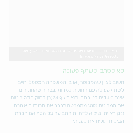
גם אם נדחתה התביעה בשל ממצאי חקירה, אל תאמרו נואש Getty
Images: MartinPrescott
לא לסרב, לשתף פעולה
חשוב לציין שהמבוטח, או בן המשפחה המטפל, חייב
לשתף פעולה עם החוקר, למרות שברור שהחוקרים
אינם פועלים לטובתם. לפי סעיף 24(ב) לחוק חוזה ביטוח
אם המבוטח מונע מהמבטח לברר את חבותו הוא גורם
נזק ראייתי שיביא לדחיית התביעה על הסף אם חברת
הביטוח תוכיח את טענותיה.