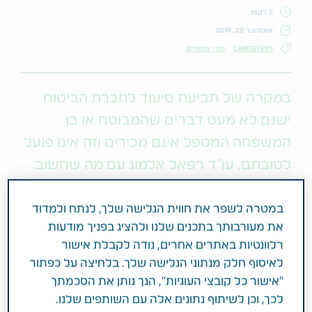
5 דקות
אוקטובר 28, 2019
CAREGIVERS
טורי מומחים
במקרה של תביעת סיעוד לחברת הביטוח
ישנם לא מעט דברים שהמבוטח או בן
המשפחה המטפל אינם מכירים וזה אינו פועל
לטובתם. עו"ד רפאל אלמוג עם מה שחשוב
לדעת לפני הגשת תביעת סיעוד לחברת
הביטוח וגם אחרי
במטרה לשפר את חווית הגלישה שלך, לנתח ולמדוד
את מעורבותך בתכנים שלנו ולהציג בפניך מודעות
רלוונטיות באתרים אחרים, נודה לקבלת אישור
מעקבים של חוקרי ביטוח הפכו בשנים האחרונות לכלי
לאיסוף חלק מנתוני הגלישה שלך. בלחיצה על כפתור
מרכזי של תאגידי הביטוח לצורך בירור חבותם בעת
"אישור כל קובצי העוגיות", הנך נותן את הסכמתך
הגשת תביעת סיעוד מצד מבוטחיהם הקשישים. מטרתם
לכך, וכן לשיתוף נתונים אלה עם השותפים שלנו.
המרכזית של החוקרים להוכיח כי טענות המבוטח אינן