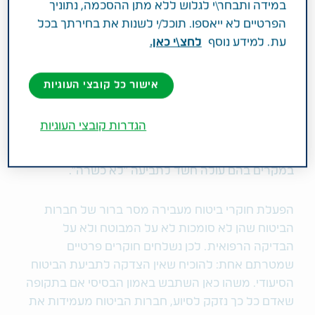
במידה ותבחר\י לגלוש ללא מתן ההסכמה, נתוניך
תואמות את מצבו התפקודי, ולכן אינו עונה על הגדרת
הפרטיים לא ייאספו. תוכל/י לשנות את בחירתך בכל
מקרה הביטוח.
עת. למידע נוסף
לחצ\י כאן.
מדוע משתמשות חברות הביטוח בחוקרים?
אישור כל קובצי העוגיות
השימוש בחוקרי הביטוח הפך למקובל בקרב תאגידי
הביטוח. לכאורה בדיקה רפואית או חוות דעת מקצועית
הגדרות קובצי העוגיות
היו אמורות להיות מספיקות כדי להוכיח זכאות בתביעת
ביטוח וחקירה היתה אמורה להיות כלי לגיטימי רק
במקרים בהם עולה חשד לתביעה "לא כשרה".
הפעלת חוקרי ביטוח מעבירה מסר ברור של חברות
הביטוח שהן לא סומכות לא על המבוטח ולא על
הבדיקה הרפואית. לכן נשלחים חוקרים פרטיים
שמטרתם אחת: להוכיח שאין הצדקה לתביעת הביטוח
הסיעודי. משהו כאן השתבש באמון הבסיסי אם בתקופה
שאדם כל כך נזקק לסיוע, חברות הביטוח מעמידות את