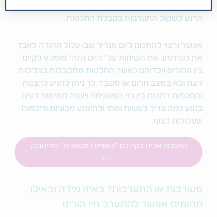
יכולתו וכשירותו בקבלת החלטות או ביצוען - נראה שזהו
הרגע לשקול התערבות בקבלת החלטות.
אפשר ורצוי להתכונן ליום סגריר שבו עלול ההורה לאבד
את כשירותו. את השיחות על "היום הזה" מומלץ לקיים
בין ההורים וילדיהם כאשר החלטות מתקבלות בצלילות
דעת ולא במצב חרום או משבר. כך ניתן להגיע להבנות
והסכמות רחבות בין בני המשפחה וישנה תמימות דעים
בנוגע למה צריך לעשות ומתי ולהימנע מבעיות ודילמות
שעלולות לצוף.
הצטרפו אלינו לקהילת "דואגים למטפלים" בפייסבוק
מעורבות או התערבות? באיזו מידה ובאילו
תחומים אפשר להתערב חיי הורינו