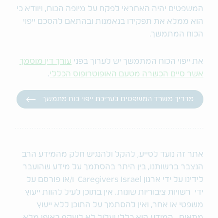
המשפטים יהיה האחראי לפקח על מיופה הכוח, ויוודא כי
הוא ממלא את תפקידו בנאמנות ובהתאם להסכם ייפוי
הכוח המתמשך.
את ייפוי הכוח המתמשך יש לערוך בפני
עורך דין מוסמך
אשר סיים הכשרה מטעם האופוטרופוס הכללי
.
מדריך משרד המשפטים לעריכת ייפוי כוח מתמשך
אתר זה נועד לסייע, להקל ולהנגיש חלק מהמידע הרב
הנצבר ברשותנו, בין היתר בהסתמך על מידע שהועבר
לידינו על ידי ארגון Caregivers Israel ו/או פורסם על
ידי רשויות ציבוריות שונות. אין בתוכן לעיל להוות ייעוץ
משפטי או אחר, ואין להסתמך על התוכן ללא ייעוץ
מתאים. המידע הוא כללי ועלול לא לשקף באופן מלא