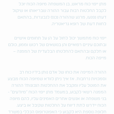
מתן ייפוי כוח מראש, בן המשפחה מיופה הכוח יוכל
לקבל החלטות רבות עבור ההורה שבריאותו או שיקול
דעתו נפגעו, מרגע שההורה נכנס לנבצרות, בהתאם
לחוות דעת של רופא גריאטריה.
ייפוי כוח מתמשך יכול לחול על הן על תחומים אישיים
ובתוכם עיניים רפואיים והן בנושאים של רכוש וממון, כולם
או חלקם ובהתאם להחלטתו הבלעדית של הממנה –
מייפה הכוח.
ההורה המייפה את כוחו של אדם נותן בידיו כוח רב
וסמכויות נרחבות. אז איך ניתן לוודא שמיופה הכוח מבצע
את המוטל עליו ומקבל את ההחלטות הנכונות? ההורה
הממנה רשאי לקבוע, במעמד מתן ייפוי הכוח "מיודעים" -
בני משפחה או אנשים אחרים האמינים עליו, להם מיופה
הכוח יידרש לתת דיווח על החלטות שקיבל או ביצע.
חלופה נוספת היא לקבוע כי האפוטרופוס הכללי במשרד