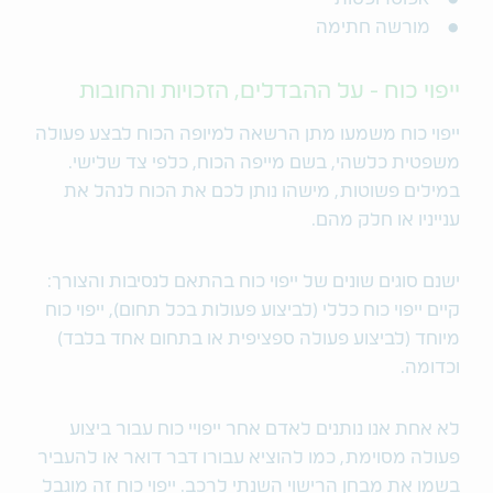
מורשה חתימה
ייפוי כוח - על ההבדלים, הזכויות והחובות
ייפוי כוח משמעו מתן הרשאה למיופה הכוח לבצע פעולה
משפטית כלשהי, בשם מייפה הכוח, כלפי צד שלישי.
במילים פשוטות, מישהו נותן לכם את הכוח לנהל את
ענייניו או חלק מהם.
ישנם סוגים שונים של ייפוי כוח בהתאם לנסיבות והצורך:
קיים ייפוי כוח כללי (לביצוע פעולות בכל תחום), ייפוי כוח
מיוחד (לביצוע פעולה ספציפית או בתחום אחד בלבד)
וכדומה.
לא אחת אנו נותנים לאדם אחר ייפויי כוח עבור ביצוע
פעולה מסוימת, כמו להוציא עבורו דבר דואר או להעביר
בשמו את מבחן הרישוי השנתי לרכב. ייפוי כוח זה מוגבל