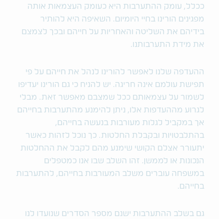
ככלל, עומק ההתערבות היא כעומק העצמאות אותה
מפגינים הורינו בחיי היומיום. השאיפה היא להותיר
בידיהם את השליטה והאחריות על חייהם ובכך לצמצם
את מידת התערבותנו.
ההעדפה שלנו לאפשר להורינו לנהל את חייהם על פי
תפישת עולמם אינה חריגה. יש להניח כי גם הורינו יעדיפו
לשמור על עצמאותם ככל שמצבם מאפשר זאת. מבלי
לגרוע מההעדפות אלו, ניתן להימנע מהתערבות בחייהם
אך במקביל לגלות מעורבות בנעשה בחייהם,
בהתלבטויות ובקבלת החלטות. כך נוכל לזהות כאשר
יתעורר אצלם הקושי שימנע מהם לקבל את ההחלטות
הנכונות או לממשן. זהו השלב שבו אנו כמטפלים
במשפחה עוברים משלב המעורבות בחייהם, להתערבות
בחייהם.
גם בשלב ההתערבות ישנם מספר הסדרים שנועדו לנו