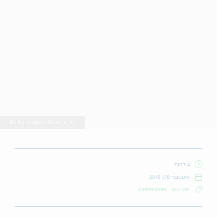
Getty images: Ridofrantz
4 דקות
אוקטובר 08, 2018
ייפוי כוח
CAREGIVERS